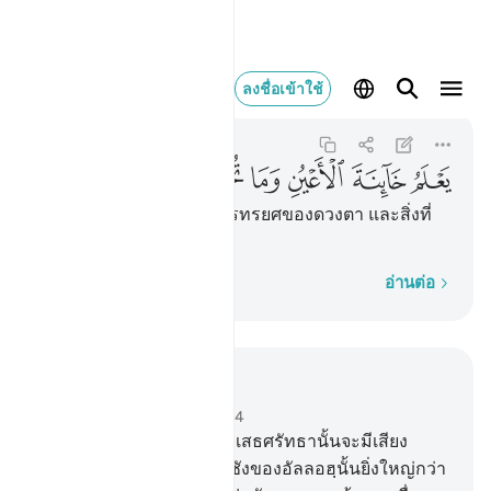
يعلم خاينة الاعين 
ลงชื่อเข้าใช้
Ghafir
40:19
40:19
ﱢ
ﱣ
ﱤ
ﱥ
ﱦ
ﱧ
ﱨ
[19] พระองค์ทรงรอบรู้การทรยศของดวงตา และสิ่งที่
ทรวงอกปกปิดอยู่
ทีละคำ
อ่านต่อ
อ่านในบริบท
บท 40, หน้าหนังสือ 469, จุซ 24
10
.
[10] แท้จริงบรรดาผู้ปฏิเสธศรัทธานั้นจะมีเสียง
ตะโกนบอกว่า การเกลียดชังของอัลลอฮฺนั้นยิ่งใหญ่กว่า