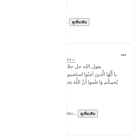
Right now the gates are...
ดูเพิ่มเติม
32
14
Mo Alaa
2 ปีที่แล้ว
·
อ้างอิง
อายะห์ 40:19, 8:24
‏ يقول الله جل جلاله في سورة الانفال الاية ٢٤
يا أَيُّهَا الَّذينَ آمَنُوا استَجيبوا لِلَّهِ وَلِلرَّسولِ إِذا دَعاكُم لما
يُحييكُم وَاعلَموا أَنَّ اللَّهَ يَحولُ بَينَ المَرءِ وَقَلبِهِ وَأَنَّهُ إِلَيهِ
تُحشَرونَ
English (Saheeh):
(24) O you who have believ...
ดูเพิ่มเติม
4
1