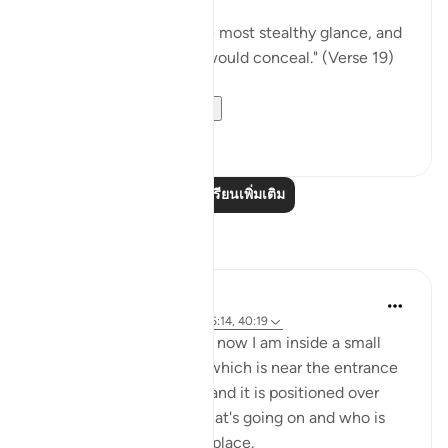
"God is well aware of the most stealthy glance, and
of everything the heart would conceal." (Verse 19)
An eye looking...
ดูเพิ่มเติม
0
0
อ่านบทเรียนเพิ่มเติม
การสะท้อน
Rayaan Shafi
2 ปีที่แล้ว
·
อ้างอิง
อายะห์ 49:18, 96:14, 40:19
As a security guard, right now I am inside a small
outdoor security booth, which is near the entrance
of a large car workshop, and it is positioned over
here so that I can see what's going on and who is
entering and exiting the place.