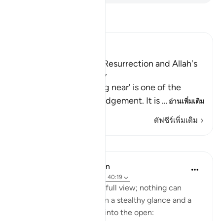
อ่านตัฟซีร์
Ibn Kathir (Abridged)
Warning of the Day of Resurrection and Allah's
judgement on that Day
`The Day that is drawing near' is one of the
names of the Day of Judgement. It is
…
อ่านเพิ่มเติม
ตัฟซีร์เพิ่มเติม
บทเรียน
In the Shade of the Quran
31 สัปดาห์ที่ผ่านมา
·
อ้างอิง
อายะห์ 40:19
The unbelievers stand in full view; nothing can
conceal their reality. Even a stealthy glance and a
heart's secret is brought into the open: