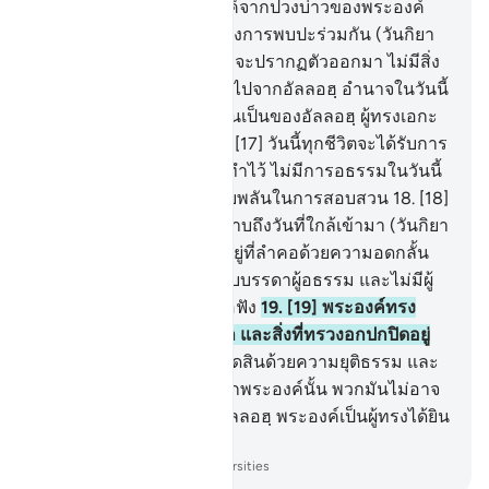
แก่ผู้ที่พระองค์ทรงประสงค์จากปวงบ่าวของพระองค์
เพื่อเตือนให้รำลึกถึงวันแห่งการพบปะร่วมกัน (วันกิยา
มะฮฺ)
16
.
[16] วันที่พวกเขาจะปรากฏตัวออกมา ไม่มีสิ่ง
ใดของพวกเขาจะซ่อนเร้นไปจากอัลลอฮฺ อำนาจในวันนี้
เป็นของผู้ใดเล่า แน่นอนมันเป็นของอัลลอฮฺ ผู้ทรงเอกะ
ผู้ทรงพิชิตโดยเด็ดขาด
17
.
[17] วันนี้ทุกชีวิตจะได้รับการ
ตอบแทนตามที่มันได้กระทำไว้ ไม่มีการอธรรมในวันนี้
แท้จริงอัลลอฮฺเป็นผู้ทรงฉับพลันในการสอบสวน
18
.
[18]
และจงเตือนพวกเขาให้ทราบถึงวันที่ใกล้เข้ามา (วันกิยา
มะฮฺ) เมื่อหัวใจเข้ามาติดอยู่ที่ลำคอด้วยความอดกลั้น
ไม่มีมิตรที่สนิทสนมสำหรับบรรดาผู้อธรรม และไม่มีผู้
ช่วยเหลือคนใดที่จะถูกเชื่อฟัง
19
.
[19] พระองค์ทรง
รอบรู้การทรยศของดวงตา และสิ่งที่ทรวงอกปกปิดอยู่
20
.
[20] และอัลลอฮ์ทรงตัดสินด้วยความยุติธรรม และ
บรรดาผู้ที่วิงวอนขออื่นจากพระองค์นั้น พวกมันไม่อาจ
จะตัดสินใด ๆ ได้ แท้จริงอัลลอฮฺ พระองค์เป็นผู้ทรงได้ยิน
ผู้ทรงเห็น
-
Society of Institutes and Universities