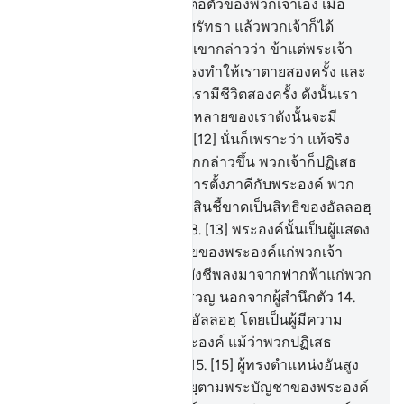
การเกลียดชังของพวกเจ้าต่อตัวของพวกเจ้าเอง เมื่อ
พวกเจ้าถูกเรียกร้องสู่การศรัทธา แล้วพวกเจ้าก็ได้
ปฏิเสธศรัทธา
11
.
[11] พวกเขากล่าวว่า ข้าแต่พระเจ้า
ของเรา พระองค์ท่านได้ทรงทำให้เราตายสองครั้ง และ
พระองค์ท่านได้ทรงทำให้เรามีชีวิตสองครั้ง ดังนั้นเรา
ขอสารภาพต่อความผิดทั้งหลายของเราดังนั้นจะมี
ทางออก (แก่เรา) ไหม
12
.
[12] นั่นก็เพราะว่า แท้จริง
เมืออัลลอฮฺพระองค์เดียวถูกกล่าวขึ้น พวกเจ้าก็ปฏิเสธ
ศรัทธา และเมื่อหากให้มีการตั้งภาคีกับพระองค์ พวก
เจ้าก็ศรัทธา ดังนั้น การตัดสินชี้ขาดเป็นสิทธิของอัลลอฮฺ
ผู้ทรงสูงส่ง ผู้ทรงยิ่งใหญ่
13
.
[13] พระองค์นั้นเป็นผู้แสดง
ให้เห็นถึงสัญญาณทั้งหลายของพระองค์แก่พวกเจ้า
และได้ทรงประทานปัจจัยยังชีพลงมาจากฟากฟ้าแก่พวก
เจ้า และจะไม่มีใครใคร่ครวญ นอกจากผู้สำนึกตัว
14
.
[14] ดังนั้นจงวิงวอนขอต่ออัลลอฮฺ โดยเป็นผู้มีความ
บริสุทธิ์ใจในศาสนาต่อพระองค์ แม้ว่าพวกปฏิเสธ
ศรัทธาจะเกลียดชังก็ตาม
15
.
[15] ผู้ทรงตำแหน่งอันสูง
เจ้าแห่งบัลลังก์ทรงส่งวะฮียฺตามพระบัญชาของพระองค์