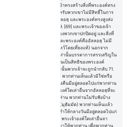
68
.
[68] และพระเจ้าของเจ้าทรงสร้างสิ่งที่พระองค์ทรง
ประสงค์และทรงเลือก สำหรับพวกเขาไม่มีสิทธิ์ในการ
เลือก มหาบริสุทธิ์ยิ่งแด่อัลลอฮฺ และพระองค์ทรงสูงส่ง
จากสิ่งที่พวกเขาตั้งภาคี
69
.
[69] และพระเจ้าของเจ้า
นั้น ทรงรอบรู้สิ่งที่หัวอกของพวกเขาปกปิดอยู่ และสิ่งที่
พวกเขาเปิดเผย
70
.
[70] และพระองค์คืออัลลอฮฺ ไม่มี
พระเจ้าอื่นใด(ที่ถูกกราบไหว้โดยเที่ยงแท้) นอกจาก
พระองค์ สำหรับพระองค์เท่านั้นบรรดาการสรรเสริญใน
โลกหน้า และ การชี้ขาดนั้นเป็นสิทธิของพระองค์
เท่านั้น และยังพระองค์เท่านั้นพวกเจ้าจะถูกนำกลับ
71
.
[71] จงกล่าวเถิด (มุฮัมมัด) พวกท่านเห็นแล้วมิใช่หรือ
หากอัลลอฮฺทรงทำให้กลางคืนมีอยู่ตลอดไปแก่พวกท่าน
จนถึงวันกิยามะฮฺ พระเจ้าองค์ใดเล่าอื่นจากอัลลอฮฺที่จะ
นำแสงสว่างมาให้แก่พวกท่าน พวกท่านไม่รับฟังบ้าง
หรือ
72
.
[72] จงกล่าวเถิด (มุฮัมมัด) พวกท่านเห็นแล้ว
มิใช่หรือ หากอัลลอฮฺทรงทำให้กลางวันมีอยู่ตลอดไปแก่
พวกท่านจนถึงวันกิยามะฮฺ พระเจ้าองค์ใดเล่าอื่นจา
กอัลลอฮฺ ที่จะนำกลางคืนมาให้พวกท่าน เพื่อพวกท่าน