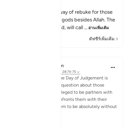
Rebuking the Idolators
This is another call by way of rebuke for those
who worshipped other gods besides Allah. The
Lord, may He be exalted, will call
…
อ่านเพิ่มเติม
ตัฟซีร์เพิ่มเติม
บทเรียน
In the Shade of the Quran
31 สัปดาห์ที่ผ่านมา
·
อ้างอิง
อายะห์ 28:74-75
Here, a quick image of the Day of Judgement is
presented in a rhetorical question about those
beings the unbelievers alleged to be partners with
God. The surah, thus, confronts them with their
false claims, showing them to be absolutely without
substance:
On ...