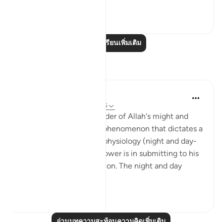
ดูเพิ่มเติม
0
0
อ่านบทเรียนเพิ่มเติม
การสะท้อน
Hana Alasry
6 ปีที่แล้ว
·
อ้างอิง
อายะห์ 28:65-75
These verses are a reminder of Allah's might and
power. The very natural phenomenon that dictates a
huge part of our human physiology (night and day-
circadian rhythm). Our power is in submitting to his
power. Control is an illusion. The night and day
doesn't ...
ดูเพิ่มเติม
3
0
อ่านบทความสะท้อนความคิดเพิ่มเติม