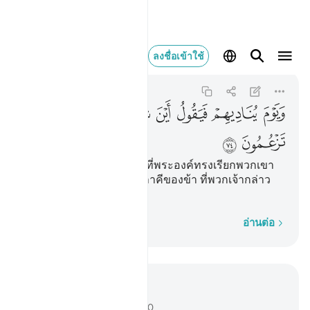
ويوم يناديهم فيقول اين
ลงชื่อเข้าใช้
Al-Qasas
28:74
28:74
ﱻ
ﱼ
ﱽ
ﱾ
ﱿ
ﲀ
ﲁ
ﲂ
ﲃ
[74] และ (จงรำลึกถึง) วันที่พระองค์ทรงเรียกพวกเขา
แล้วตรัสว่า ไหนเล่าเหล่าภาคีของข้า ที่พวกเจ้ากล่าว
อ้าง
ทีละคำ
อ่านต่อ
อ่านในบริบท
บท 28, หน้าหนังสือ 394, จุซ 20