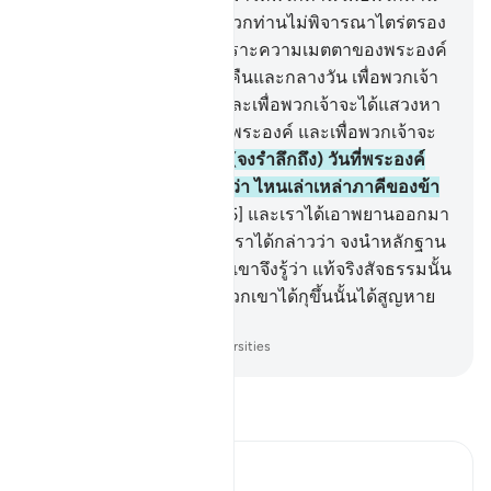
จะได้พักผ่อนในเวลานั้น พวกท่านไม่พิจารณาไตร่ตรอง
ดูบ้างหรือ
73
.
[73] และเพราะความเมตตาของพระองค์
พระองค์ทรงทำให้มีกลางคืนและกลางวัน เพื่อพวกเจ้า
จะได้พักผ่อนในเวลานั้น และเพื่อพวกเจ้าจะได้แสวงหา
จากความโปรดปรานของพระองค์ และเพื่อพวกเจ้าจะ
ได้ขอบคุณ
74
.
[74] และ (จงรำลึกถึง) วันที่พระองค์
ทรงเรียกพวกเขาแล้วตรัสว่า ไหนเล่าเหล่าภาคีของข้า
ที่พวกเจ้ากล่าวอ้าง
75
.
[75] และเราได้เอาพยานออกมา
จากทุก ๆ ประชาชาติแล้วเราได้กล่าวว่า จงนำหลักฐาน
ของพวกเจ้ามา ดังนั้นพวกเขาจึงรู้ว่า แท้จริงสัจธรรมนั้น
เป็นของอัลลอฮฺและสิ่งที่พวกเขาได้กุขึ้นนั้นได้สูญหาย
ไปจากพวกเขา
-
Society of Institutes and Universities
อ่านตัฟซีร์
Ibn Kathir (Abridged)