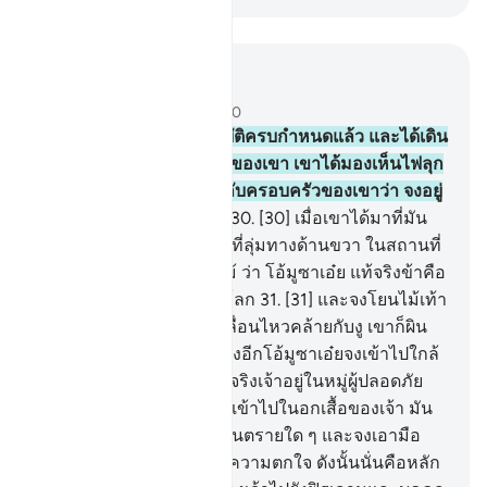
อ่านในบริบท
บท 28, หน้าหนังสือ 389, จุซ 20
29
.
[29] ครั้นเมื่อมูซาปฏิบัติครบกำหนดแล้ว และได้เดิน
ทางไปพร้อมกับครอบครัวของเขา เขาได้มองเห็นไฟลุก
อยู่ข้างภูเขาฏูร เขาจึงพูดกับครอบครัวของเขาว่า จงอยู่
ที่นี่ก่อน แท้จริงฉันเห็นไฟ
30
.
[30] เมื่อเขาได้มาที่มัน
(ไฟ) ได้มีเสียงเรียกจากริมที่ลุ่มทางด้านขวา ในสถานที่
ที่มีความจำเริญ ณ ที่ต้นไม้ ว่า โอ้มูซาเอ๋ย แท้จริงข้าคือ
อัลลอฮฺพระเจ้าแห่งสากลโลก
31
.
[31] และจงโยนไม้เท้า
ของเจ้า เมื่อเขาเห็นมันเคลื่อนไหวคล้ายกับงู เขาก็ผิน
หลังกลับและไม่กลับมามองอีกโอ้มูซาเอ๋ยจงเข้าไปใกล้
เถิดและอย่าหวาดกลัว แท้จริงเจ้าอยู่ในหมู่ผู้ปลอดภัย
32
.
[32] จงสอดมือของเจ้าเข้าไปในอกเสื้อของเจ้า มัน
จะออกมาขาว ปราศจากอันตรายใด ๆ และจงเอามือ
แนบตัวเจ้าไว้เพื่อให้คลายความตกใจ ดังนั้นนั่นคือหลัก