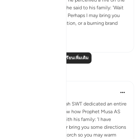
slope of Mount Sinai. So he said to his family: 'Wait
here, for I perceive a fire. Perhaps I may bring you
from there some information, or a burning brand
from th...
ดูเพิ่มเติม
0
0
อ่านบทเรียนเพิ่มเติม
การสะท้อน
Aida Azlin
3 ปีที่แล้ว
·
อ้างอิง
อายะห์ 28:29
I absolutely love how Allah SWT dedicated an entire
Ayah in the Quran to show how Prophet Musa AS
clearly communicated with his family: 'I have
spotted a fire. I will either bring you some directions
from there, or a burning torch so you may warm