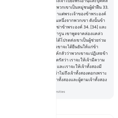
ฐานทั้งสอง จากพระเจ้าของเจ้าไปยังฟิรเอานฺและบุคคล
ชั้นหัวหน้าของเขา แท้จริงพวกเขาเป็นหมู่ชนผู้ฝ่าฝืน
33
.
[33] เขา (มูซา) กล่าวว่า ข้าแต่พระเจ้าของข้าพระองค์
แท้จริงข้าพระองค์ได้ฆ่าคนหนึ่งจากพวกเขา ดังนั้นข้า
พระองค์กลัวว่าพวกเขาจะฆ่าข้าพระองค์
34
.
[34] และ
พี่ชายของข้าพระองค์คือฮารูน เขาพูดจาคล่องแคล่ว
กว่าข้าพระองค์ ดังนั้น ขอได้โปรดส่งเขาเป็นผู้ช่วยร่วม
กับข้าพระองค์ด้วยเถิดเพื่อเขาจะได้ยืนยันให้แก่ข้า
พระองค์ แท้จริงข้าพระองค์กลัวว่าพวกเขาจะปฏิเสธข้า
พระองค์
35
.
[35] พระองค์ตรัสว่า เราจะให้เจ้ามีความ
เข้มแข็งด้วยพี่ชายของเจ้า และเราจะให้เจ้าทั้งสองมี
อำนาจ ดังนั้นพวกเขาจะเข้าไม่ถึงเจ้าทั้งสองดอกเพราะ
สัญญาณต่าง ๆ ของเรา เจ้าทั้งสองและผู้ตามเจ้าทั้งสอง
เป็นผู้ชนะ
-
Society of Institutes and Universities
อ่านตัฟซีร์