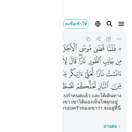
فلما قضى موسى الاجل و
ลงชื่อเข้าใช้
Al-Qasas
28:29
28:29
ﱁ ﱂ
ﱃ
ﱄ
ﱅ
ﱆ
ﱇ
ﱈ
ﱉ
ﱊ
ﱋ
ﱌﱍ
ﱎ
ﱏ
ﱐ
ﱑ
ﱒ
ﱓ
ﱔ
ﱕ
ﱖ
ﱗ
ﱘ
ﱙ
ﱚ
ﱛ
ﱜ
ﱝ
ﱞ
[29] ครั้นเมื่อมูซาปฏิบัติครบกำหนดแล้ว และได้เดินทาง
ไปพร้อมกับครอบครัวของเขา เขาได้มองเห็นไฟลุกอยู่
ข้างภูเขาฏูร เขาจึงพูดกับครอบครัวของเขาว่า จงอยู่ที่นี่
ก่อน แท้จริงฉันเห็นไฟ
ทีละคำ
อ่านต่อ