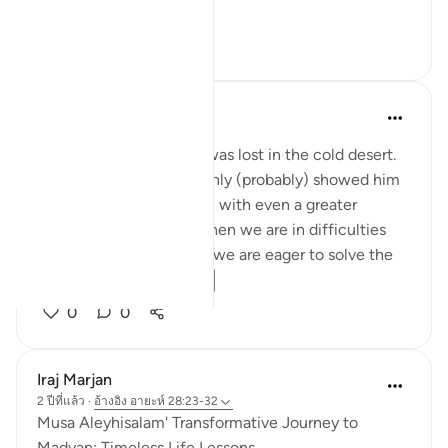
yourselves.' ...
ดูเพิ่มเติม
12
2
Abbas R.
5 ปีที่แล้ว
·
อ้างอิง
อายะห์ 28:29
Subhanallah! Musa (as) was lost in the cold desert.
Suddenly Allah did not only (probably) showed him
the way but charged him with even a greater
prupose as a prophet! When we are in difficulties
and don't see a way out, we are eager to solve the
problem and f...
ดูเพิ่มเติม
0
0
Iraj Marjan
2 ปีที่แล้ว
·
อ้างอิง
อายะห์ 28:23-32
Musa Aleyhisalam' Transformative Journey to
Madyan: Timeless Life Lessons