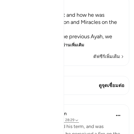
Ibn Kathir (Abridged)
Musa's Return to Egypt and how he was
honored with the Mission and Miracles on the
Way
In the explanation of the previous Ayah, we
have already seen th
…
อ่านเพิ่มเติม
ตัฟซีร์เพิ่มเติม
ดู Qiraat
บทกวีนี้มี 1 จุดเชื่อมต่อ
ดูจุดเชื่อมต่อ
บทเรียน
In the Shade of the Quran
31 สัปดาห์ที่ผ่านมา
·
อ้างอิง
อายะห์ 28:29
When Moses had fulfilled his term, and was
travelling with his family, he perceived a fire on the