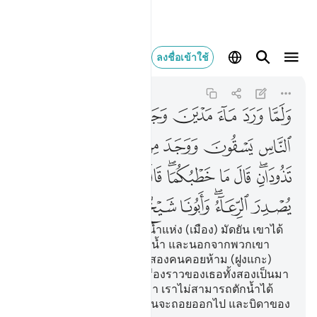
ولما ورد ماء مدين وجد
ลงชื่อเข้าใช้
Al-Qasas
28:23
28:23
ﱍ
ﱎ
ﱏ
ﱐ
ﱑ
ﱒ
ﱓ
ﱔ
ﱕ
ﱖ
ﱗ
ﱘ
ﱙ
ﱚ
ﱛﱜ
ﱝ
ﱞ
ﱟﱠ
ﱡ
ﱢ
ﱣ
ﱤ
ﱥ
ﱦﱧ
ﱨ
ﱩ
ﱪ
ﱫ
[23] และเมื่อเขามาพบบ่อน้ำแห่ง (เมือง) มัดยัน เขาได้
พบฝูงชนกลุ่มหนึ่งกำลังตักน้ำ และนอกจากพวกเขา
เหล่านั้น เขายังได้พบหญิงสองคนคอยห้าม (ฝูงแกะ)
เขา (มูซา) กล่าวถามว่า เรื่องราวของเธอทั้งสองเป็นมา
อย่างไร นางทั้งสองกล่าวว่า เราไม่สามารถตักน้ำได้
จนกว่าคนเลี้ยงแกะเหล่านั้นจะถอยออกไป และบิดาของ