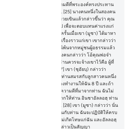
ข้าพระองค์อยากได้ในความดีที่พระองค์ทรงประทาน
ลงมาให้แก่ข้าพระองค์
25
.
[25] นางคนหนึ่งในสองคน
ได้มาหาเขา เดินมาอย่างขวยเขินแล้วกล่าวขึ้นว่า คุณ
พ่อของดิฉันขอเชิญท่านไป เพื่อจะตอบแทนค่าแรงแก่
ท่านที่ได้ช่วยตักน้ำให้เรา ครั้นเมื่อเขา (มูซา) ได้มาหา
เขา (นบีชุอัยบฺ) และได้เล่าเรื่องราวแก่เขา เขากล่าวว่า
ท่านไม่ต้องกลัว ท่านได้หนีพ้นจากหมู่ชนผู้อธรรมแล้ว
26
.
[26] นางคนหนึ่งในสองคนกล่าวว่า โอ้คุณพ่อจ๋า
จ้างเขาไว้ซิแท้จริงคนดีที่ท่านควรจะจ้างเขาไว้คือ ผู้ที่
แข็งแรง ผู้ที่ซื่อสัตย์
27
.
[27] เขา (ชุอัยบฺ) กล่าวว่า
แท้จริง ฉันต้องการที่จะให้ท่านสมรสกับลูกสาวคนหนึ่ง
ในสองคนนี้ โดยท่านจะต้องทำงานให้ฉัน 8 ปี และถ้า
ท่านทำได้ครบ 10 ปี ก็เป็นความดีที่มาจากท่าน ฉันไม่
ต้องการที่จะทำความลำบากให้ท่าน อินชาอัลลอฮฺ ท่าน
จะพบฉันอยู่ในหมู่คนดี
28
.
[28] เขา (มูซา) กล่าวว่า นั่น
คือ (ข้อสัญญา) ระหว่างฉันกับท่าน ฉันจะปฏิบัติให้ครบ
หนึ่งในกำหนดทั้งสอง จะไม่เกิดโทษแก่ฉัน และอัลลอฮฺ
ทรงเป็นพยานต่อสิ่งที่เรากล่าวเป็นสัญญา