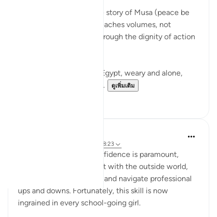
There is a moment in the story of Musa (peace be
upon him) that quietly teaches volumes, not
through a sermon, but through the dignity of action
guided by faith.
Musa (AS) fleeing from Egypt, weary and alone,
arrives in Madyan not to...
ดูเพิ่มเติม
10
3
Iraj Marjan
2 ปีที่แล้ว
·
อ้างอิง
อายะห์ 28:25, 28:23
For working women, confidence is paramount,
enabling them to interact with the outside world,
manage business affairs, and navigate professional
ups and downs. Fortunately, this skill is now
ingrained in every school-going girl.