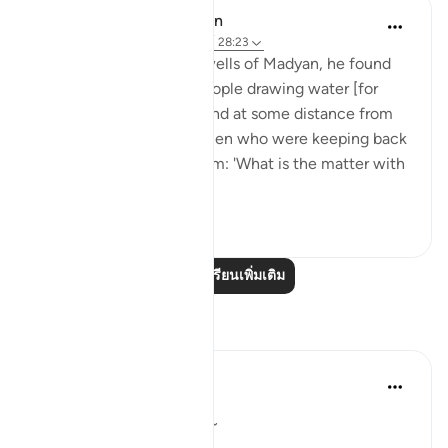
In the Shade of the Quran
31 สัปดาห์ที่ผ่านมา
·
อ้างอิง
อายะห์ 28:23
When he arrived at the wells of Madyan, he found
there a large group of people drawing water [for
their herds and flocks], and at some distance from
them he found two women who were keeping back
their flock. He asked them: 'What is the matter with
you two?' Th...
ดูเพิ่มเติม
1
0
อ่านบทเรียนเพิ่มเติม
การสะท้อน
Qais Noor
ปีที่แล้ว
·
อ้างอิง
อายะห์ 28:23
~ The Gaze that Guards ~