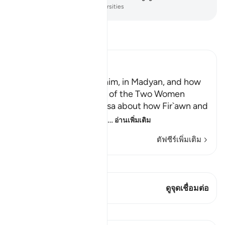
-
Society of Institutes and Universities
อ่านตัฟซีร์
Ibn Kathir (Abridged)
Musa, peace be upon him, in Madyan, and how
He watered the Flocks of the Two Women
When the man told Musa about how Fir`awn and
his chiefs were conspir
…
อ่านเพิ่มเติม
ตัฟซีร์เพิ่มเติม
ดู Qiraat
บทกวีนี้มี 1 จุดเชื่อมต่อ
ดูจุดเชื่อมต่อ
บทเรียน