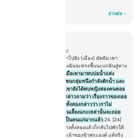
เราก็เป็นคนแก่มากแล้ว
ทีละคำ
อ่านต่อ
อ่านในบริบท
บท 28, หน้าหนังสือ 388, จุซ 20
22
.
[22] และเมื่อเขามุ่งหน้าไปยัง (เมือง) มัดยัน เขา
กล่าวว่า หวังว่าพระเจ้าของฉันจะทรงชี้แนะแก่ฉันสู่ทาง
อันเที่ยงตรง
23
.
[23] และเมื่อเขามาพบบ่อน้ำแห่ง
(เมือง) มัดยัน เขาได้พบฝูงชนกลุ่มหนึ่งกำลังตักน้ำ และ
นอกจากพวกเขาเหล่านั้น เขายังได้พบหญิงสองคนคอย
ห้าม (ฝูงแกะ) เขา (มูซา) กล่าวถามว่า เรื่องราวของเธอ
ทั้งสองเป็นมาอย่างไร นางทั้งสองกล่าวว่า เราไม่
สามารถตักน้ำได้ จนกว่าคนเลี้ยงแกะเหล่านั้นจะถอย
ออกไป และบิดาของเราก็เป็นคนแก่มากแล้ว
24
.
[24]
ดังนั้น เขาจึงตักน้ำให้แก่นางทั้งสองแล้วก็กลับไปพักใต้
ร่ม และกล่าวว่า ข้าแต่พระเจ้าของข้าพระองค์ แท้จริง