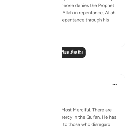
What this means is if someone denies the Prophet
at first, but then turns to Allah in repentance, Allah
is willing to accept that repentance through his
infini...
ดูเพิ่มเติม
4
0
อ่านบทเรียนเพิ่มเติม
การสะท้อน
Abdus Samiul Basir
5 ปีที่แล้ว
·
อ้างอิง
อายะห์ 6:147
Allah's mercy
Allaah is Most Gracious, Most Merciful. There are
innumerable images of mercy in the Qur'an. He has
shown great mercy even to those who disregard