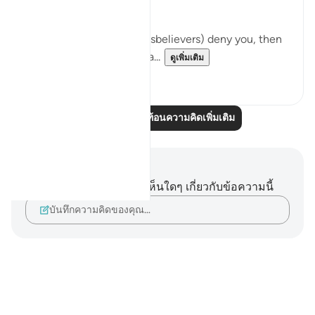
Allah's law.
Even then, if they (the disbelievers) deny you, then
say, 'Your Lord is all-perva...
ดูเพิ่มเติม
5
2
อ่านบทความสะท้อนความคิดเพิ่มเติม
บันทึกและข้อคิด
คุณไม่มีบันทึกหรือข้อคิดเห็นใดๆ เกี่ยวกับข้อความนี้
บันทึกความคิดของคุณ…