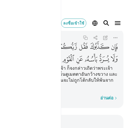
فان كذبوك فقل ربكم ذو
ลงชื่อเข้าใช้
Al-An'am
6:147
6:147
ﱁ
ﱂ
ﱃ
ﱄ
ﱅ
ﱆ
ﱇ
ﱈ
ﱉ
ﱊ
ﱋ
ﱌ
ﱍ
ﱎ
[147] หากพวกเขาปฏิเสธเจ้า ก็จงกล่าวเถิดว่าพระเจ้า
ของพวกเจ้านั้นเป็นผู้ทรงเอ็นดูเมตตาอันกว้างขวาง และ
การลงโทษของพระองค์นั้นจะไม่ถูกโต้กลับให้พ้นจาก
กลุ่มชนที่กระทำความผิด
ทีละคำ
อ่านต่อ
อ่านในบริบท