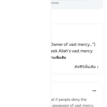
-
Society of Institutes and Universities
อ่านตัฟซีร์
Ibn Kathir (Abridged)
فَقُل رَّبُّكُمْ ذُو رَحْمَةٍ وَسِعَةٍ
(Say: "Your Lord is the Owner of vast mercy...")
encouraging them to seek Allah's vast mercy
and follow His Mess
…
อ่านเพิ่มเติม
ตัฟซีร์เพิ่มเติม
บทเรียน
Omar Suleiman
8 ปีที่แล้ว
·
อ้างอิง
อายะห์ 6:147
Allah tells the Prophet that if people deny the
message, Allah is still the possessor of vast mercy.