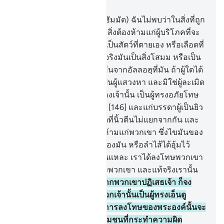
บท 6, หน้าหนังสือ 148, จุซ 8
145
.
[145] จงกล่าวเถิด (มุฮัมมัด) ฉันไม่พบว่าในสิ่งที่ถูก
ให้เป็นโองการแก่ฉันนั้น มีสิ่งต้องห้ามแก่ผู้บริโภคที่จะ
บริโภคมัน นอกจากสิ่งนั้นเป็นสัตว์ที่ตายเอง หรือเลือดที่
ไหลออก หรือเนื้อสุกร แท้จริงมันเป็นสิ่งโสมม หรือเป็น
สิ่งละเมิด ซึ่งถูกเปล่งนามอื่นจากอัลลอฮฺที่มัน ถ้าผู้ใดได้
รับความคับขัน โดยมิใช่เป็นผู้แสวงหา และมิใช่ผู้ละเมิด
แล้วไซร้ แท้จริงพระเจ้าของเจ้านั้น เป็นผู้ทรงอภัยโทษ
เป็นผู้ทรงเอ็นดูเมตตา
146
.
[146] และแก่บรรดาผู้เป็นยิว
นั้น เราได้ห้ามสัตว์ทุกชนิดที่นิ้วตีนไม่แยกจากกัน และ
จากวัวและแกะนั้น เราได้ห้ามแก่พวกเขา ซึ่งไขมันของ
มัน นอกจากไขมันที่หลังของมัน หรือลำไส้ได้อุ้มไว้
หรือที่ปะปนอยู่ที่กระดูกนั่นแหละ เราได้ลงโทษพวกเขา
เนื่องด้วยความอธรรมของพวกเขา และแท้จริงเรานั้น
เป็นผู้พูดจริง
147
.
[147] หากพวกเขาปฏิเสธเจ้า ก็จง
กล่าวเถิดว่าพระเจ้าของพวกเจ้านั้นเป็นผู้ทรงเอ็นดู
เมตตาอันกว้างขวาง และการลงโทษของพระองค์นั้นจะ
ไม่ถูกโต้กลับให้พ้นจากกลุ่มชนที่กระทำความผิด