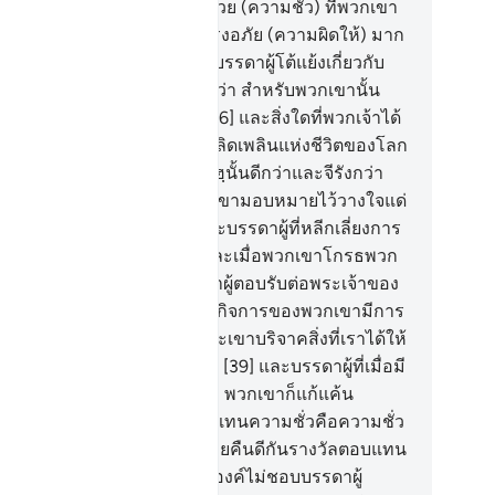
วานั้น) อับปางลงก็ได้ เนื่องด้วย (ความชั่ว) ที่พวกเขา
นขวายเอาไว้ และพระองค์ทรงอภัย (ความผิดให้) มาก
อมากแล้ว
35
.
[35] และเพื่อให้บรรดาผู้โต้แย้งเกี่ยวกับ
ญญาณทั้งหลายของเราจะได้รู้ว่า สำหรับพวกเขานั้น
่มีทางที่จะหลบหนีไปได้
36
.
[36] และสิ่งใดที่พวกเจ้าได้
บนั้นเป็นเพียงการสนุกสนานเพลิดเพลินแห่งชีวิตของโลก
เท่านั้น แต่สิ่งที่มีอยู่ ณ ที่อัลลอฮฺนั้นดีกว่าและจีรังกว่า
หรับบรรดาผู้ศรัทธาและพวกเขามอบหมายไว้วางใจแด่
ะเจ้าของพวกเขา
37
.
[37] และบรรดาผู้ที่หลีกเลี่ยงการ
บาปใหญ่และการทำลามก และเมื่อพวกเขาโกรธพวก
ก็อภัยให้
38
.
[38] และบรรดาผู้ตอบรับต่อพระเจ้าของ
กเขา และดำรงละหมาด และกิจการของพวกเขามีการ
ึกษาหารือระหว่างพวกเขาและเขาบริจาคสิ่งที่เราได้ให้
ื่องปัจจัยยังชีพแก่พวกเขา
39
.
[39] และบรรดาผู้ที่เมื่อมี
ามยุติธรรมเกิดขึ้นแก่พวกเขา พวกเขาก็แก้แค้น
บแทน
40
.
[40] และการตอบแทนความชั่วคือความชั่ว
่ยงมัน แต่ผู้ใดอภัย และไกล่เกลี่ยคืนดีกันรางวัลตอบแทน
งเขาอยู่ที่อัลลอฮฺ แท้จริงพระองค์ไม่ชอบบรรดาผู้