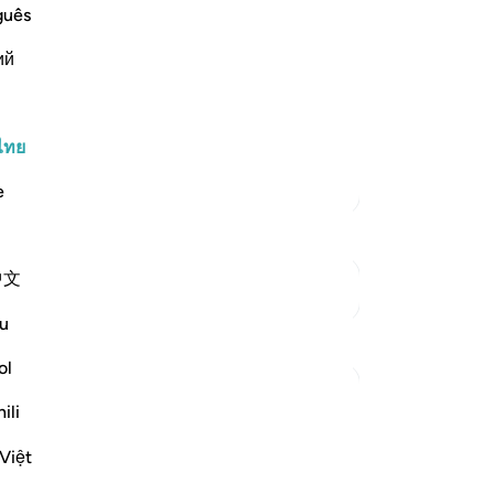
e Heavens and the Earth
(นา
guês
ขว
 His great might and power,
ий
ต่
สั
 and whatever moving creatures He has
ไม
รั
ไทย
นี้
ตัฟซีร์เพิ่มเติม
e
สำ
พร
ทำ
中文
เขา
ดูจุดเชื่อมต่อ
พว
u
การสะท้อน
ปร
เคร
ol
คว
Salihu Abba
ili
ตอ
ปีที่แล้ว
·
อ้างอิง
อายะห์ 42:30, 7:156
Many people think when they sin, they
เยี
Việt
'anger' Allah, and unless they repent
ขอ