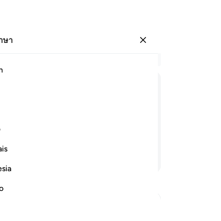
ภาษา
ลงชื่อเข้าใช้
อ่
h
บท 
30
ﳌ
ﳍ
ﳎ
ﳏ
ﳐ
ﳑ
เน
ทร
เนื่องด้วยน้ำมือของพวกเจ้าได้
เจ
ف
มากต่อมากแล้ว
กอั
is
เห
อ่านต่อ
คื
esia
33
หยุ
no
นั
ขอ