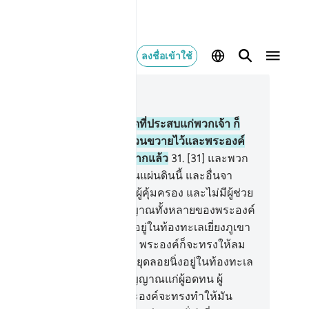
ลงชื่อเข้าใช้
านในบริบท
42, หน้าหนังสือ 486, จุซ 25
.
[30] และเคราะห์กรรมอันใดที่ประสบแก่พวกเจ้า ก็
ื่องด้วยน้ำมือของพวกเจ้าได้ขวนขวายไว้และพระองค์
งอภัย (ความผิดให้) มากต่อมากแล้ว
31
.
[31] และพวก
้าไม่สามารถจะหนีรอดไปได้ในแผ่นดินนี้ และอื่นจา
ลลอฮฺ สำหรับพวกเจ้านั้นไม่มีผู้คุ้มครอง และไม่มีผู้ช่วย
ลือ
32
.
[32] และหนึ่งจากสัญญาณทั้งหลายของพระองค์
อมีนาวาทั้งหลายเดินราบเรียบอยู่ในท้องทะเลเยี่ยงภูเขา
.
[33] ถ้าพระองค์ทรงประสงค์ พระองค์ก็จะทรงให้ลม
ดนิ่งแล้วมัน (นาวานั้น) ก็จะหยุดลอยนิ่งอยู่ในท้องทะเล
้น แท้จริงในการนั้นย่อมเป็นสัญญาณแก่ผู้อดทน ผู้
บคุณทุกคน
34
.
[34] หรือพระองค์จะทรงทำให้มัน