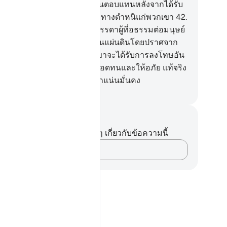
รรม
41
.
[41] แต่ถ้าผู้ใดแก้แค้นตอบแทนหลังจากได้รับ
ามอธรรม ชนเหล่านั้นจะไม่มีทางตำหนิแก่พวกเขา
42
.
] ส่วนที่จะเกิดโทษนั้นได้แก่บรรดาผู้ที่อธรรมต่อมนุษย์
ะก่อความเสียหายให้เกิดขึ้นในแผ่นดินโดยปราศจาก
ามเป็นธรรม ชนเหล่านี้พวกเขาจะได้รับการลงโทษอัน
็บปวด
43
.
[43] และแน่นอนผู้ที่อดทนและให้อภัย แท้จริง
นคือ ส่วนหนึ่งจากกิจการที่หนักแน่นมั่นคง
ciety of Institutes and Universities
นทึกและข้อคิด
ไม่มีบันทึกหรือข้อคิดเห็นใดๆ เกี่ยวกับข้อความนี้
บันทึกความคิดของคุณ…