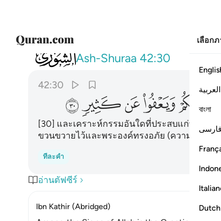
เลือก
042
وما اصابكم من مصيبة فبما كسبت ايديكم و
Ash-Shuraa
42:30
Englis
42:30
العربية
ﳒ
ﳓ
ﳔ
ﳕ
ﳖ
বাংলা
[30] และเคราะห์กรรมอันใดที่ประสบแก่พวกเจ้า ก็
ارسی
ขวนขวายไว้และพระองค์ทรงอภัย (ความผิดให้) 
França
ทีละคำ
Indon
อ่านตัฟซีร์
Italia
Ibn Kathir (Abridged)
Dutch