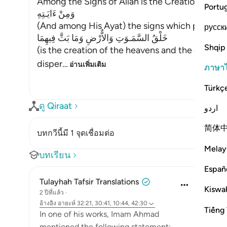
Among the Signs of Allah is the Creation of th
Portu
وَمِنْ ءَايَـتِهِ
(And among His Ayat) the signs which point to
русск
خَلْقُ السَّمَـوَتِ وَالاٌّرْضِ وَمَا بَثَّ فِيهِمَا
Shqip
(is the creation of the heavens and the earth,
disper
…
อ่านเพิ่มเติม
ภาษา
Türkç
ดู Qiraat
اردو
简体
บทกวีนี้มี 1 จุดเชื่อมต่อ
Melay
บทเรียน
Españ
Tulayhah Tafsir Translations
Kiswah
2 ปีที่แล้ว
·
อ้างอิง
อายะห์ 32:21, 30:41, 10:44, 42:30
Tiếng 
In one of his works, Imam Ahmad
mentioned the following statement: