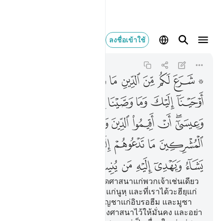
شرع لكم من الدين ما وصى 
ลงชื่อเข้าใช้
Ash-Shuraa
42:13
42:13
ﱨ ﱩ
ﱪ
ﱫ
ﱬ
ﱭ
ﱮ
ﱯ
ﱰ
ﱱ
ﱲ
ﱳ
ﱴ
ﱵ
ﱶ
ﱷ
ﱸ
ﱹﱺ
ﱻ
ﱼ
ﱽ
ﱾ
ﱿ
ﲀﲁ
ﲂ
ﲃ
ﲄ
ﲅ
ﲆ
ﲇﲈ
ﲉ
ﲊ
ﲋ
ﲌ
ﲍ
ﲎ
ﲏ
ﲐ
ﲑ
ﲒ
[13] พระองค์ได้ทรงกำหนดศาสนาแก่พวกเจ้าเช่นเดียว
กับที่พระองค์ได้ทรงบัญชาแก่นูหฺ และที่เราได้วะฮียฺแก่
เจ้าก็เช่นเดียวกับที่เราได้บัญชาแก่อิบรอฮีม และมูซา
และอีซาว่า พวกเจ้าจงดำรงศาสนาไว้ให้มั่นคง และอย่า