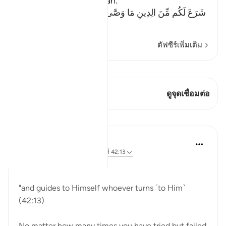
Allah says to this Ummah:
شَرَعَ لَكُم مِّنَ الِدِينِ مَا وَصَّى بِهِ نُوحاً وَالَّذِى أَوْحَيْنَآ إِلَيْكَ
(He (Al
…
อ่านเพิ่มเติม
ตัฟซีร์เพิ่มเติม
ดู Qiraat
บทกวีนี้มี 1 จุดเชื่อมต่อ
ดูจุดเชื่อมต่อ
การสะท้อน
Hammad Fahim
26 สัปดาห์ที่ผ่านมา
·
อ้างอิง
อายะห์ 42:13
وَيَهْدِىٓ إِلَيْهِ مَن يُنِيبُ
"and guides to Himself whoever turns ˹to Him˺
(42:13)
No matter how many times you have tried but failed