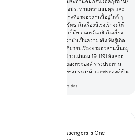
สาหัส
17
.
[17] อัลลอฮ์คือผู้ประทานคัมภีร์นี้ (อัลกุรอาน)
ลงมาด้วยความจริงและทรงประทานความสมดุล และ
อะไรเล่าจะทำให้เจ้ารู้ได้ บางทียามอวสานนี้อยู่ใกล้ ๆ
นี่เอง
18
.
[18] บรรดาผู้ไม่ศรัทธาในเรื่องนี้เร่งเร้าจะให้
เกิดขึ้น ส่วนบรรดาผู้ศรัทธาก็มีความหวั่นกลัวในเรื่อง
ยามอวสาน และพวกเขารู้ว่ามันเป็นความจริง พึงรู้เถิด
ว่าแท้จริงบรรดาผู้โต้เถียงเกี่ยวกับเรื่องยามอวสานนั้นอยู่
ในการหลงผิดอันไกลลิบอย่างแน่นอน
19
.
[19] อัลลอฮฺ
เป็นผู้ทรงเอ็นดูต่อปวงบ่าวของพระองค์ ทรงประทาน
ปัจจัยยังชีพแก่ผู้ที่พระองค์ทรงประสงค์ และพระองค์เป็น
ผู้ทรงพลัง ผู้ทรงอำนาจ
-
Society of Institutes and Universities
อ่านตัฟซีร์
Ibn Kathir (Abridged)
The Religion of the Messengers is One