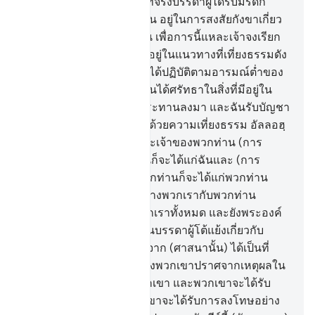
ในระหว่างพวกเขา และแท้จริงบรรดาผู้ได้รับมรดก
คัมภีร์นี้หลังจากพวกเขานั้น อยู่ในการสงสัยกังขาเกี่ยว
กับคัมภีร์นั้น
15
.
[15] ดังนั้น เพื่อการนี้แหละเจ้าจงเรียก
ร้องเชิญชวนและดำรงมั่นอยู่ในแนวทางที่เที่ยงธรรมดัง
ที่เจ้าได้รับบัญชา และอย่าได้ปฏิบัติตามอารมณ์ต่ำของ
พวกเขา และจงกล่าวว่า ฉันได้ศรัทธาในสิ่งที่มีอยู่ใน
คัมภีร์ตามที่อัลลอฮฺทรงประทานลงมา และฉันรับบัญชา
ให้ตัดสินระหว่างพวกท่านด้วยความเที่ยงธรรม อัลลอฮฺ
คือ พระเจ้าของฉันและพระเจ้าของพวกท่าน (การ
ตอบแทน) การงานของฉันก็จะได้แก่ฉันและ (การ
ตอบแทน) การงานของพวกท่านก็จะได้แก่พวกท่าน
ไม่มีการโต้แย้งใด ๆ ระหว่างพวกเรากับพวกท่าน
อัลลอฮฺจะทรงรวบรวมพวกเราทั้งหมด และยังพระองค์
คือการกลับไป
16
.
[16] ส่วนบรรดาผู้โต้แย้งเกี่ยวกับ
(ศาสนาของ) อัลลอฮฺหลังจาก (ศาสนานั้น) ได้เป็นที่
ยอมรับแล้ว การโต้แย้งของพวกเขาปราศจากเหตุผลใน
ทัศนะของพระเจ้าของพวกเขา และพวกเขาจะได้รับ
ความกริ้วโกรธ และพวกเขาจะได้รับการลงโทษอย่าง