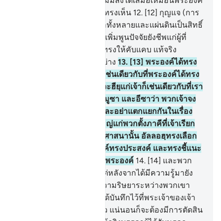
พันธุ์พวกเจ้าให้มากมาย ไม่มีสิ่งใดเสมอเหมือนพระองค์
และพระองค์ผู้ทรงได้ยิน ผู้ทรงเห็น
12
.
[12] กุญแจ (การ
ควบคุมกิจการ) แห่งชั้นฟ้าทั้งหลายและแผ่นดินเป็นสิทธิ์
ของพระองค์ พระองค์ทรงเพิ่มพูนปัจจัยยังชีพแก่ผู้ที่
พระองค์ทรงประสงค์และทรงให้คับแคบ แท้จริง
พระองค์ทรงรอบรู้ทุกสิ่งอย่าง
13
.
[13] พระองค์ได้ทรง
กำหนดศาสนาแก่พวกเจ้าเช่นเดียวกับที่พระองค์ได้ทรง
บัญชาแก่นูหฺ และที่เราได้วะฮียฺแก่เจ้าก็เช่นเดียวกับที่เรา
ได้บัญชาแก่อิบรอฮีม และมูซา และอีซาว่า พวกเจ้าจง
ดำรงศาสนาไว้ให้มั่นคง และอย่าแตกแยกกันในเรื่อง
ของศาสนา แต่เป็นเรื่องใหญ่แก่พวกตั้งภาคีที่เจ้าเรียก
ร้อง เชิญชวนพวกเขาไปสู่ศาสนานั้น อัลลอฮฺทรงเลือก
สำหรับพระองค์ผู้ที่พระองค์ทรงประสงค์ และทรงชี้แนะ
ทางสู่พระองค์ผู้ที่ผินหน้าสู่พระองค์
14
.
[14] และพวก
เขามิได้แตกแยกกัน เว้นแต่หลังจากได้มีความรู้มายัง
พวกเขาแล้ว ทั้งนี้เพราะความริษยาระหว่างพวกเขา
กันเอง และหากมิใช่ลิขิตได้บันทึกไว้ที่พระเจ้าของเจ้า
จนถึงวาระที่กำหนดไว้แล้ว แน่นอนก็จะต้องมีการตัดสิน