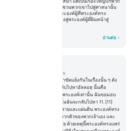
แตกแยกกันในเรื่องของศาสนา แต่เป็นเรื่องใหญ่แก่พวก
ตั้งภาคีที่เจ้าเรียกร้อง เชิญชวนพวกเขาไปสู่ศาสนานั้น
อัลลอฮฺทรงเลือกสำหรับพระองค์ผู้ที่พระองค์ทรง
ประสงค์ และทรงชี้แนะทางสู่พระองค์ผู้ที่ผินหน้าสู่
พระองค์
ทีละคำ
อ่านต่อ
อ่านในบริบท
บท 42, หน้าหนังสือ 484, จุซ 25
10
.
[10] และอันใดที่พวกเจ้าขัดแย้งกันในเรื่องนั้น ๆ ดัง
นั้นการชี้ขาดตัดสินย่อมกลับไปหาอัลลอฮฺ นั้นคือ
อัลลอฮฺพระเจ้าของฉัน แด่พระองค์เท่านั้น ฉันขอมอบ
หมายและยังพระองค์เท่านั้นฉันจะกลับไปหา
11
.
[11]
พระผู้ทรงสร้างชั้นฟ้าทั้งหลายและแผ่นดิน พระองค์ทรง
ทำให้มีคู่ครองแก่พวกเจ้าจากตัวของพวกเจ้าเอง และ
จากปศุสัตว์ทรงให้มีคู่ผัวเมีย ด้วยเหตุนี้พระองค์ทรงแพร่