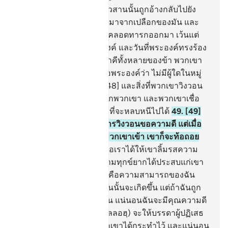
47
.
[47] ความรู้แห่งยามอวสานนั้นถูกอ้างกลับไปยัง
พระองค์ ไม่มีผลไม้ใดออกมาจากเปลือกของมัน และ
ไม่มีหญิงใดอุ้มครรภ์ หรือคลอดทารกออกมา เว้นแต่
ด้วยความรอบรู้ของพระองค์ และวันที่พระองค์ทรงร้อง
เรียกพวกเขาว่า ไหนเล่าภาคีทั้งหลายของข้า พวกเขา
จะกล่าวว่า เราขอยืนยันต่อพระองค์ว่า ไม่มีผู้ใดในหมู่
พวกเราเป็นพยานได้
48
.
[48] และสิ่งที่พวกเขาวิงวอน
กราบไหว้ได้เตลิดหนีไปจากพวกเขา และพวกเขาเชื่อ
มั่นว่า พวกเขานั้นไม่มีทางที่จะหลบหนีไปได้
49
.
[49]
มนุษย์จะไม่เบื่อหน่ายต่อการวิงวอนขอความดี แต่เมื่อ
ความทุกข์ยากประสบแก่พวกเขาเข้า เขาก็จะท้อถอย
หมดอาลัย
50
.
[50] และเมื่อเราได้ให้เขาลิ้มรสความ
เมตตาจากเราหลังจากความทุกข์ยากได้ประสบแก่เขา
แน่นอนเขาก็จะกล่าวว่า นี่คือความสามารถของฉัน
และฉันไม่คิดว่ายามอวสานนั้นจะเกิดขึ้น แต่ถ้าฉันถูก
ส่งกลับไปยังพระเจ้าของฉัน แน่นอนฉันจะมีคุณความดี
ณ ที่พระองค์ ดังนั้นเรา (อัลลอฮฺ) จะให้บรรดาผู้ปฏิเสธ
ศรัทธาได้รู้เห็นในสิ่งที่พวกเขาได้กระทำไว้ และแน่นอน