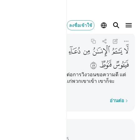
لا يسام الانسان من 
ลงชื่อเข้าใช้
Fussilat
41:49
41:49
ﱯ
ﱰ
ﱱ
ﱲ
ﱳ
ﱴ
ﱵ
ﱶ
ﱷ
ﱸ
ﱹ
ﱺ
[49] มนุษย์จะไม่เบื่อหน่ายต่อการวิงวอนขอความดี แต่
เมื่อความทุกข์ยากประสบแก่พวกเขาเข้า เขาก็จะ
ท้อถอยหมดอาลัย
ทีละคำ
อ่านต่อ
อ่านในบริบท
บท 41, หน้าหนังสือ 482, จุซ 25