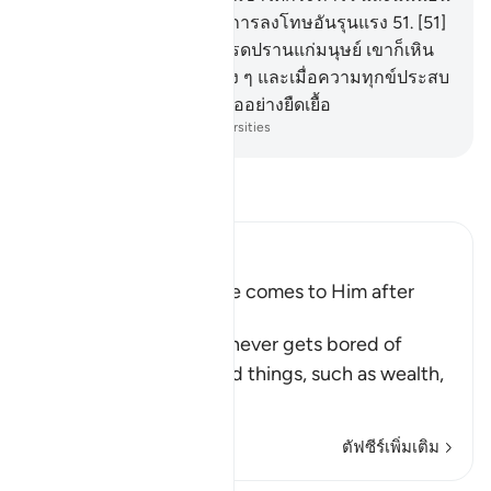
เราจะให้พวกเขาได้ลิ้มรสการลงโทษอันรุนแรง
51
.
[51]
และเมื่อเราได้ให้ความโปรดปรานแก่มนุษย์ เขาก็เหิน
ห่างและปลีกตัวออกไปข้าง ๆ และเมื่อความทุกข์ประสบ
แก่เขา เขาก็เป็นผู้วิงวอนขออย่างยืดเยื้อ
-
Society of Institutes and Universities
อ่านตัฟซีร์
Ibn Kathir (Abridged)
Man is fickle when Ease comes to Him after
Difficulty
Allah tells us that man never gets bored of
asking his Lord for good things, such as wealth,
phys
…
อ่านเพิ่มเติม
ตัฟซีร์เพิ่มเติม