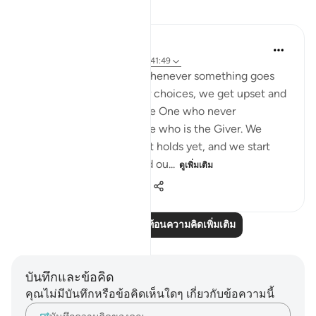
การสะท้อน
syed Mantsha khan
6 สัปดาห์ที่ผ่านมา
·
อ้างอิง
อายะห์ 41:49
How often it happens: whenever something goes
against our desires or our choices, we get upset and
become ungrateful to the One who never
abandoned us, to the One who is the Giver. We
might not see the good it holds yet, and we start
being mean and surround ou...
ดูเพิ่มเติม
19
1
400
อ่านบทความสะท้อนความคิดเพิ่มเติม
บันทึกและข้อคิด
คุณไม่มีบันทึกหรือข้อคิดเห็นใดๆ เกี่ยวกับข้อความนี้