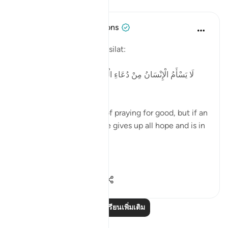
บทเรียน
Tulayhah Tafsir Translations
5 ปีที่แล้ว
·
อ้างอิง
อายะห์ 41:49
Allah says in surah al-Fussilat:
لَا يَسْأَمُ الْإِنْسَانُ مِنْ دُعَاءِ الْخَيْرِ وَإِنْ مَسَّهُ الشَّرُّ فَيَئُوسٌ
قَنُوطٌ
'Man does not get tired of praying for good, but if an
evil touches him, then he gives up all hope and is in
despair. ' [41:49]
In p...
ดูเพิ่มเติม
3
0
195
อ่านบทเรียนเพิ่มเติม