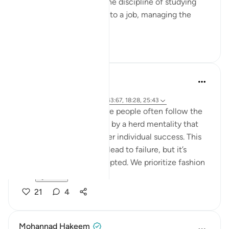
the Quran. Whether it’s the discipline of studying
hard, staying committed to a job, managing the
endles...
ดูเพิ่มเติม
13
2
hafeez saba
2 ปีที่แล้ว
·
อ้างอิง
อายะห์ 6:76-79, 39:17-18, 43:67, 18:28, 25:43
We live in a society where people often follow the
majority's opinion, driven by a herd mentality that
prioritizes conformity over individual success. This
mindset can sometimes lead to failure, but it’s
failure that's widely accepted. We prioritize fashion
ov...
ดูเพิ่มเติม
21
4
Mohannad Hakeem