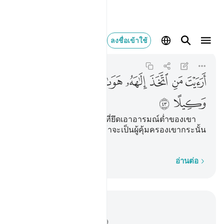
ارايت من اتخذ الاهه هواه
ลงชื่อเข้าใช้
Al-Furqan
25:43
25:43
ﲽ
ﲾ
ﲿ
ﳀ
ﳁ
ﳂ
ﳃ
ﳄ
ﳅ
ﳆ
[43] เจ้าไม่เห็นดอกหรือ ผู้ที่ยึดเอาอารมณ์ต่ำของเขา
เป็นพระเจ้าของเขา แล้วเจ้าจะเป็นผู้คุ้มครองเขากระนั้น
หรือ
ทีละคำ
อ่านต่อ
อ่านในบริบท
บท 25, หน้าหนังสือ 363, จุซ 19