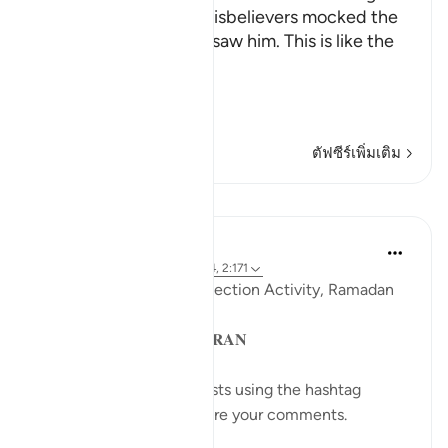
Allah tells us how the disbelievers mocked the
Messenger when they saw him. This is like the
Ayah,
وَإِذَا رَآ
…
อ่านเพิ่มเติม
ตัฟซีร์เพิ่มเติม
บทเรียน
Sohaib Saeed
4 ปีที่แล้ว
·
อ้างอิง
อายะห์ 25:41-44, 2:171
QuranReflect Group Reflection Activity, Ramadan
1443/2022
𝐏𝐀𝐑𝐀𝐁𝐋𝐄𝐒 𝐈𝐍 𝐓𝐇𝐄 𝐐𝐔𝐑𝐀𝐍
Catch up on previous posts using the hashtag
#Parables
and please share your comments.