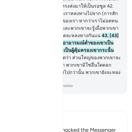
ที่ล้อเลียน นี่หรือที่อัลลอฮฺทรงส่งมาให้เป็นรอซูล
42
.
[42] เขาเกือบจะทำให้พวกเราหลงทางไปจาก (การสัก
การะบูชา) บรรดาพระเจ้าของเรา หากว่าเราไม่อดทน
ยึดมั่นต่อพระเจ้าเหล่านั้น และพวกเขาจะรู้เมื่อพวกเขา
ได้พบเห็นการลงโทษว่าผู้ใดจะหลงทางกันแน่
43
.
[43]
เจ้าไม่เห็นดอกหรือ ผู้ที่ยึดเอาอารมณ์ต่ำของเขาเป็น
พระเจ้าของเขา แล้วเจ้าจะเป็นผู้คุ้มครองเขากระนั้น
หรือ
44
.
[44] หรือเจ้าจะคิดว่า ส่วนใหญ่ของพวกเขาจะ
ได้ยินหรือหรือใช้สติปัญญา พวกเขามิใช่อื่นใดดอก
นอกจากเป็นเช่นปศุสัตว์ ยิ่งไปกว่านั้น พวกเขายังจะหลง
ทางเสียอีก
-
Society of Institutes and Universities
อ่านตัฟซีร์
Ibn Kathir (Abridged)
How the Disbelievers mocked the Messenger