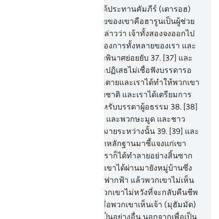
35
.
[35] และแน่นอน เราได้ประทานคัมภีร์ (เตารอฮ)
แก่มูซา และเราได้ให้พี่ชายของเขาคือฮารูนเป็นผู้ช่วย
เหลือ
36
.
[36] แล้วเราได้กล่าวว่า เจ้าทั้งสองจงออกไป
ยังหมู่ชนที่ปฏิเสธ ไม่เชื่อโองการทั้งหลายของเรา และ
เราได้ทำลายพวกเขาอย่างพินาศย่อยยับ
37
.
[37] และ
หมู่ชนของนูหฺ เมื่อพวกเขาปฏิเสธไม่เชื่อฟังบรรดารอ
ซูล เราได้ให้พวกเขาจมน้ำตายและเราได้ทำให้พวกเขา
เป็นสัญญาณหนึ่งแก่มนุษยชาติ และเราได้เตรียมการ
ลงโทษอย่างเจ็บปวดไว้สำหรับบรรดาผู้อธรรม
38
.
[38]
และเราได้ทำลายพวกอ๊าด และพวกษะมูด และชาว
บ่อน้ำ และชนชาติอีกมากมายระหว่างนั้น
39
.
[39] และ
ชนชาติแต่ละสมัยเราได้นำหลักฐานมาชี้แจงแก่เขา
และชนชาติแต่ละสมัยนั้นเราก็ได้ทำลายอย่างสิ้นซาก
40
.
[40] และแน่นอน พวกเขาได้ผ่านมายังหมู่บ้านซึ่ง
ถูกทำลายโดยก้อนหินจากฟากฟ้า แล้วพวกเขาไม่เห็น
มันดอกหรือ เปล่าหรอก พวกเขาไม่หวังที่จะกลับคืนชีพ
อีกต่างหาก
41
.
[41] และเมื่อพวกเขาเห็นเจ้า (มุฮัมมัด)
พวกเขาก็จะไม่ถือเอาเจ้าเป็นอย่างอื่น นอกจากเพื่อเป็น