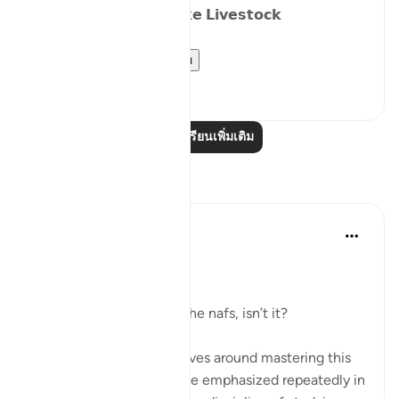
𝗗𝗮𝘆 𝟴: 𝗪𝗮𝗻𝗱𝗲𝗿𝗶𝗻𝗴 𝗹𝗶𝗸𝗲 𝗟𝗶𝘃𝗲𝘀𝘁𝗼𝗰𝗸
We have alread...
ดูเพิ่มเติม
15
15
อ่านบทเรียนเพิ่มเติม
การสะท้อน
Dr Maryam Fayyaz
2 ปีที่แล้ว
·
อ้างอิง
อายะห์ 25:43
﷽
It’s all about controlling the nafs, isn’t it?
Life, in its essence, revolves around mastering this
inner struggle—a struggle emphasized repeatedly in