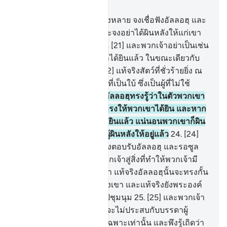
บท 8, หน้าหนังสือ 179, จุซ 9
20
.
[20] บรรดาผู้ศรัทธาทั้งหลาย จงเชื่อฟังอัลลอฮฺ และ
รอซูลของพระองค์เถิด และจงอย่าได้ผินหลังให้แก่เขา
ขณะที่พวกเจ้าฝังกันอยู่
21
.
[21] และพวกเจ้าอย่าเป็นเช่น
บรรดาผู้ที่กล่าวว่า พวกเราได้ยินแล้ว ในขณะเดียวกับ
พวกเขาหาได้ยินไม่
22
.
[22] แท้จริงสัตว์ที่ชั่วร้ายยิ่ง ณ
อัลลอฮฺ นั้นคือ ผู้ที่หูหนวก ที่เป็นใบ้ ซึ่งเป็นผู้ที่ไม่ใช้
ปัญญา
23
.
[23] และหากอัลลอฮฺทรงรู้ว่าในตัวพวกเขา
นั้นมีความดี แน่นอนก็จะทรงให้พวกเขาได้ยิน และหาก
พระองค์ทรงให้พวกเขาได้ยินแล้ว แน่นอนพวกเขาก็ผิน
หลังให้ โดยที่พวกเขาเป็นผู้ผินหลังให้อยู่แล้ว
24
.
[24]
บรรดาผู้ศรัทธาทั้งหลาย จงตอบรับอัลลอฮฺ และรอซูล
เถิด เมื่อเขาได้เชิญชวนพวกเจ้าสู่สิ่งที่ทำให้พวกเจ้ามี
ชีวิตชีวาขึ้น และพึงรู้เถิดว่า แท้จริงอัลลอฮฺนั้นจะทรงกั้น
ระหว่างบุคคลกับหัวใจของเขา และแท้จริงยังพระองค์
นั้นพวกเจ้าจะถูกนำกลับไปชุมนุม
25
.
[25] และพวกเจ้า
จงระวังการลงโทษ ซึ่งมันจะไม่ประสบกับบรรดาผู้
อธรรมในหมู่พวกเจ้าโดยเฉพาะเท่านั้น และพึงรู้เถิดว่า