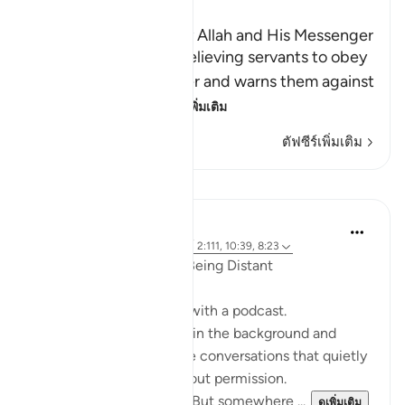
Ibn Kathir (Abridged)
The Command to obey Allah and His Messenger
Allah commands His believing servants to obey
Him and His Messenger and warns them against
defying him and
…
อ่านเพิ่มเติม
ตัฟซีร์เพิ่มเติม
การสะท้อน
ekaterina myachina
19 สัปดาห์ที่ผ่านมา
·
อ้างอิง
อายะห์ 2:111, 10:39, 8:23
When the Qur’an Stops Being Distant
It began, unexpectedly, with a podcast.
Not a short clip you play in the background and
forget—but one of those conversations that quietly
pulls you in, almost without permission.
I didn’t plan to finish it. But somewhere ...
ดูเพิ่มเติม