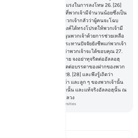
แท้จริงอัลลอฮฺนั้น เป็นผู้รุนแรงในการลงโทษ
26
.
[26]
และพวกเจ้าจงรำลึก ขณะที่พวกเจ้ามีจำนวนน้อยซึ่งเป็น
ผู้อ่อนแอในแผ่นดินโดยที่พวกเจ้ากลัวว่าผู้คนจะโฉบ
เฉี่ยว พวกเจ้าไปแล้วพระองค์ได้ทรงโปรดให้พวกเจ้ามี
ที่พักพิง และได้ทรงสนับสนุนพวกเจ้าด้วยการช่วยเหลือ
ของพระองค์ และได้ทรงประทานปัจจัยยังชีพแก่พวกเจ้า
จากสิ่งที่ดี ๆ ทั้งหลาย เพื่อว่าพวกเจ้าจะได้ขอบคุณ
27
.
[27] บรรดาผู้ศรัทธาทั้งหลาย จงอย่าทุจริตต่ออัลลอฮฺ
และรอซูล และจงอย่าทุจริตต่อบรรดาของฝากของพวก
เจ้า โดยที่พวกเจ้ารู้กันอยู่
28
.
[28] และพึงรู้เถิดว่า
แท้จริงทรัพย์สินของพวกเจ้า และลูก ๆ ของพวกเจ้านั้น
เป็นสิ่งทดสอบชนิดหนึ่งเท่านั้น และแท้จริงอัลลอฮฺนั้น ณ
พระองค์มีรางวัลอันใหญ่หลวง
-
Society of Institutes and Universities
อ่านตัฟซีร์