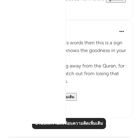
9
0
Mohannad Hakeem
4 ปีที่แล้ว
·
อ้างอิง
อายะห์ 8:23
If Allah made you hear His words then this is a sign
that Allah loves you and knows the goodness in your
heart
If you see yourself turning away from the Quran, for
whatever reason then watch out from losing that
status and that closeness.
PS: If these reflect...
ดูเพิ่มเติม
36
9
อ่านบทความสะท้อนความคิดเพิ่มเติม