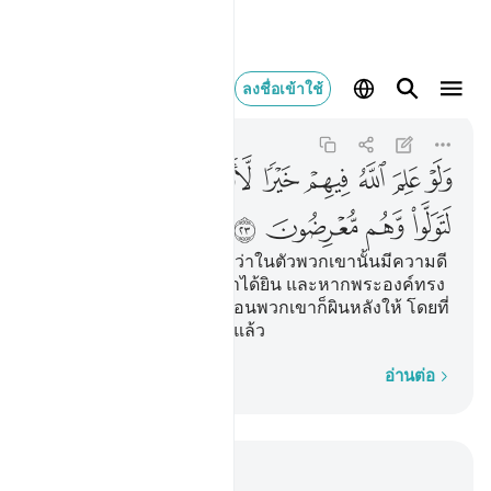
ولو علم الله فيهم خ
ลงชื่อเข้าใช้
Al-Anfal
8:23
8:23
ﲜ
ﲝ
ﲞ
ﲟ
ﲠ
ﲡﲢ
ﲣ
ﲤ
ﲥ
ﲦ
ﲧ
ﲨ
[23] และหากอัลลอฮฺทรงรู้ว่าในตัวพวกเขานั้นมีความดี
แน่นอนก็จะทรงให้พวกเขาได้ยิน และหากพระองค์ทรง
ให้พวกเขาได้ยินแล้ว แน่นอนพวกเขาก็ผินหลังให้ โดยที่
พวกเขาเป็นผู้ผินหลังให้อยู่แล้ว
ทีละคำ
อ่านต่อ
อ่านในบริบท