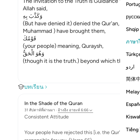
The Invitation to the Truth is Guidance Withou
Portu
Allah said,
وَكَذَّبَ بِهِ
русск
(But have denied it) denied the Qur'an, guidan
Shqip
Muhammad ) have brought them,
قَوْمُكَ
ภาษา
(your people) meaning, Quraysh,
وَهُوَ الْحَقُّ
Türkç
(though it is the truth.) beyond which there is n
اردو
简体
บทเรียน
Melay
In the Shade of the Quran
Españ
31 สัปดาห์ที่ผ่านมา
·
อ้างอิง
อายะห์ 6:66
Kiswah
Consistent Attitude
Tiếng 
Your people have rejected this [i.e. the Qur'an], altho