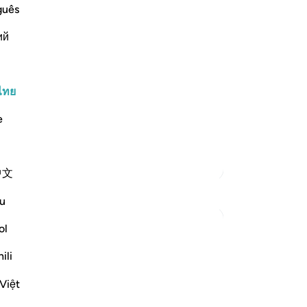
t Coercion
กั
guês
กา
ий
กำ
ce and clear explanation that you (O
จะ
รอา
มัด
ไทย
ข่า
e
-
So
…
อ่านเพิ่มเติม
ตัฟซีร์เพิ่มเติม
บั
中文
คุณ
u
ol
ili
Việt
ugh it is the very truth. Say: I am not