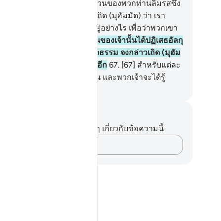
นโดยมีหลายพวก และให้บางส่วนของพวกท่านลิ้มรสซึ่ง
รรุกรานของอีกบางส่วน จงดูเถิด (มุฮัมมัด) ว่า เรา
ลังแจกแจงโองการทั้งหลายอยู่อย่างไร เพื่อว่าพวกเขา
ได้เข้าใจ
66
.
[66] และกลุ่มชนของเจ้านั้นได้ปฏิเสธอัลกุ
น ทั้ง ๆที่อัลกุรอานนั้นเป็นสัจธรรม จงกล่าวเถิด (มุฮัม
) ว่า ฉันมิใช่ผู้พิทักษ์พวกท่านอีก
67
.
[67] สำหรับแต่ละ
วคราวนั้น ย่อมมีเวลาที่เกิดขึ้น และพวกเจ้าจะได้รู้
ciety of Institutes and Universities
นทึกและข้อคิด
ไม่มีบันทึกหรือข้อคิดเห็นใดๆ เกี่ยวกับข้อความนี้
บันทึกความคิดของคุณ…