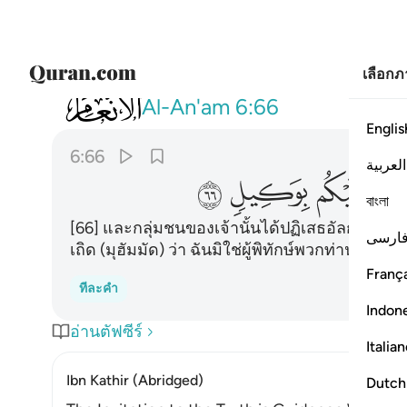
เลือก
006
وكذب به قومك وهو الحق قل لست علي
Al-An'am
6:66
Englis
6:66
العربية
ﲼ
ﲽ
ﲾ
বাংলা
[66] และกลุ่มชนของเจ้านั้นได้ปฏิเสธอัลกุรอาน ทั
ارسی
เถิด (มุฮัมมัด) ว่า ฉันมิใช่ผู้พิทักษ์พวกท่านอีก
França
ทีละคำ
Indon
อ่านตัฟซีร์
Italia
Ibn Kathir (Abridged)
Dutch