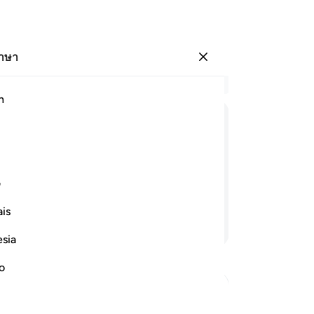
ภาษา
ลงชื่อเข้าใช้
อ่
h
บท 
63
ﲴ
ﲵ
ﲶ
ﲷ
ﲸﲹ
ﲺ
ﲻ
ให
โด
้ง ๆที่อัลกุรอานนั้นเป็นสัจธรรม จงกล่าว
แผ
ف
แล้
is
รู้
อ่านต่อ
พว
esia
อย่
65
no
ที
ท่