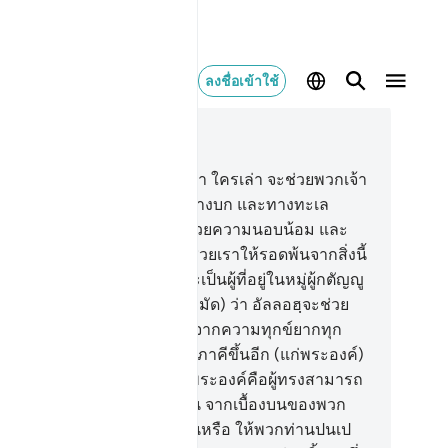
ลงชื่อเข้าใช้
านในบริบท
6, หน้าหนังสือ 135, จุซ 7
.
[63] จงกล่าวเถิด (มุฮัมมัด) ว่า ใครเล่า จะช่วยพวกเจ้า
้พ้นจากบรรดาความมืดของทางบก และทางทะเล
ยที่พวกเจ้าวิงวอนขอต่อเขาด้วยความนอบน้อม และ
่วเบาว่า ถ้าหากพระองค์ทรงช่วยเราให้รอดพ้นจากสิ่งนี้
ว แน่นอนพวกข้าพระองค์ก็จะเป็นผู้ที่อยู่ในหมู่ผู้กตัญญู
คุณ
64
.
[64] จงกล่าวเถิด (มุฮัมมัด) ว่า อัลลอฮฺจะช่วย
กท่านให้รอดพ้นจากมัน และจากความทุกข์ยากทุก
างด้วย แต่แล้วพวกท่านก็ให้มีภาคีขึ้นอีก (แก่พระองค์)
.
[65] จงกล่าวเถิด (มุฮัมมัด) พระองค์คือผู้ทรงสามารถ
่จะส่งการลงโทษมายังพวกท่าน จากเบื้องบนของพวก
านหรือจากใต้เท้าของพวกท่านหรือ ให้พวกท่านปนเป