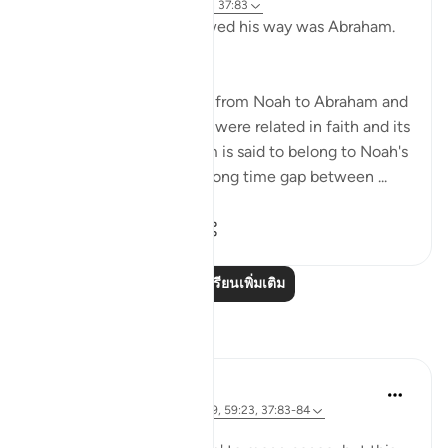
31 สัปดาห์ที่ผ่านมา
·
อ้างอิง
อายะห์ 37:83
Among those who followed his way was Abraham.
(Verses 83)
The story opens, moving from Noah to Abraham and
making it clear that they were related in faith and its
advocacy. Thus, Abraham is said to belong to Noah's
community despite the long time gap between ...
ดูเพิ่มเติม
0
0
63
อ่านบทเรียนเพิ่มเติม
การสะท้อน
J Yousef
8 ปีที่แล้ว
·
อ้างอิง
อายะห์ 26:88-89, 59:23, 37:83-84
โพสต์ใน
The 99 Names of Allah