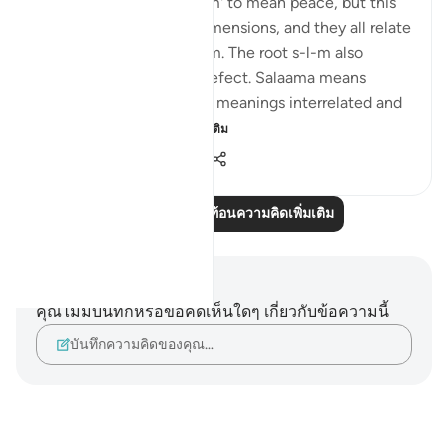
We all understand 'salaam' to mean peace, but this
word has a number of dimensions, and they all relate
to God's Name as-Salaam. The root s-l-m also
means to be free from defect. Salaama means
safety. So how are these meanings interrelated and
how does that ma...
ดูเพิ่มเติม
0
0
379
อ่านบทความสะท้อนความคิดเพิ่มเติม
บันทึกและข้อคิด
คุณไม่มีบันทึกหรือข้อคิดเห็นใดๆ เกี่ยวกับข้อความนี้
บันทึกความคิดของคุณ…