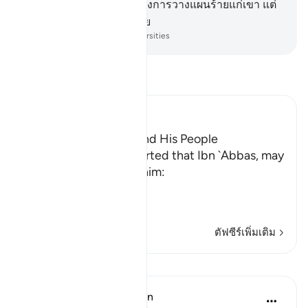
98
.
[98] ดังนั้น พวกเขาต้องการวางแผนร้ายแก่เขา แต่
เราได้ทำให้พวกเขาต่ำต้อย
-
Society of Institutes and Universities
อ่านตัฟซีร์
Ibn Kathir (Abridged)
The Story of Ibrahim and His People
`Ali bin Abi Talhah reported that Ibn `Abbas, may
Allah be pleased with him:
وَإِنَّ مِن شِيعَتِهِ لإِبْرَهِيمَ
(And
…
อ่านเพิ่มเติม
ตัฟซีร์เพิ่มเติม
บทเรียน
In the Shade of the Quran