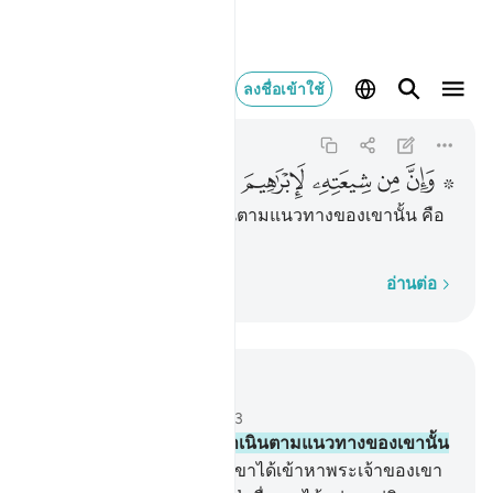
وان من شيعته لابراهيم 
ลงชื่อเข้าใช้
As-Saffat
37:83
37:83
ﱟ ﱠ
ﱡ
ﱢ
ﱣ
ﱤ
[83] และแท้จริง ผู้ที่ดำเนินตามแนวทางของเขานั้น คือ
อิบรอฮีม
ทีละคำ
อ่านต่อ
อ่านในบริบท
บท 37, หน้าหนังสือ 449, จุซ 23
83
.
[83] และแท้จริง ผู้ที่ดำเนินตามแนวทางของเขานั้น
คืออิบรอฮีม
84
.
[84] เมื่อเขาได้เข้าหาพระเจ้าของเขา