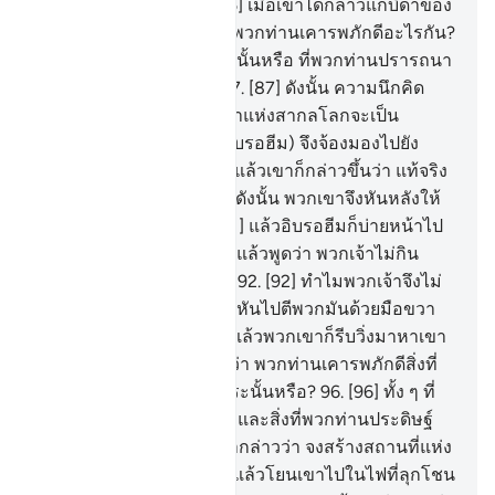
ด้วยจิตใจที่บริสุทธิ์
85
.
[85] เมื่อเขาได้กล่าวแก่บิดาของ
เขาและหมู่ชนของเขาว่า พวกท่านเคารพภักดีอะไรกัน?
86
.
[86] เพื่อความเท็จกระนั้นหรือ ที่พวกท่านปรารถนา
พระเจ้าอื่นจากอัลลอฮฺ?
87
.
[87] ดังนั้น ความนึกคิด
ของพวกท่านที่มีต่อพระเจ้าแห่งสากลโลกจะเป็น
อย่างไร ?
88
.
[88] เขา (อิบรอฮีม) จึงจ้องมองไปยัง
ดวงดาวทั้งหลาย
89
.
[89] แล้วเขาก็กล่าวขึ้นว่า แท้จริง
ฉันไม่สบายจริงๆ
90
.
[90] ดังนั้น พวกเขาจึงหันหลังให้
เขาและกลับออกไป
91
.
[91] แล้วอิบรอฮีมก็บ่ายหน้าไป
ยังเจว็ดต่างๆ ของพวกเขา แล้วพูดว่า พวกเจ้าไม่กิน
(อาหารเหล่านี้) บ้างหรือ?
92
.
[92] ทำไมพวกเจ้าจึงไม่
พูดเล่า?
93
.
[93] แล้วเขาก็หันไปตีพวกมันด้วยมือขวา
(ซึ่งถือขวานอยู่)
94
.
[94] แล้วพวกเขาก็รีบวิ่งมาหาเขา
95
.
[95] อิบรอฮีมจึงกล่าวว่า พวกท่านเคารพภักดีสิ่งที่
พวกท่านแกะสลัก (มัน) กระนั้นหรือ?
96
.
[96] ทั้ง ๆ ที่
อัลลอฮฺทรงสร้างพวกท่าน และสิ่งที่พวกท่านประดิษฐ์
มันขึ้นมา
97
.
[97] พวกเขากล่าวว่า จงสร้างสถานที่แห่ง
หนึ่ง (เตาเผา) สำหรับเขา แล้วโยนเขาไปในไฟที่ลุกโชน