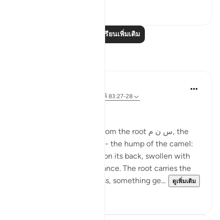
0
0
อ่านบทเรียนเพิ่มเติม
การสะท้อน
Ola Shoubaki
20 สัปดาห์ที่ผ่านมา
·
อ้างอิง
อายะห์ 83:27-28
Gems of Jannah Series
The word تسنيم comes from the root س ن م, the
same root as سَنَم sanam - the hump of the camel:
that proud, rounded rise on its back, swollen with
reserve and quiet abundance. The root carries the
sense of elevated fullness, something ge...
ดูเพิ่มเติม
2
0