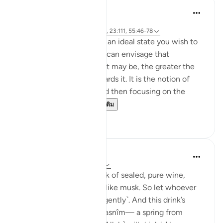
Hammad Fahim
32 สัปดาห์ที่ผ่านมา
·
อ้างอิง
อายะห์ 37:60-61, 83:27-28, 23:111, 55:46-78
Success is the pursuit of an ideal state you wish to
achieve. The clearer you can envisage that
achievement, whatever it may be, the greater the
chances of working towards it. It is the notion of
having a set ambition and then focusing on the
journey to get yo...
ดูเพิ่มเติม
19
3
Sundas Ejaz
ปีที่แล้ว
·
อ้างอิง
อายะห์ 83:25-28
'They will be given a drink of sealed, pure wine,
whose last sip will smell like musk. So let whoever
aspires to this strive ˹diligently˺. And this drink’s
flavour will come from Tasnîm— a spring from