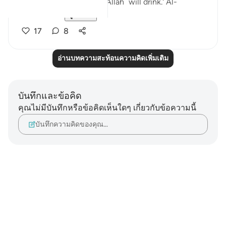
which those nearest ˹to Allah˺ will drink.' Al-
Mutaffifin ...
ดูเพิ่มเติม
17
8
อ่านบทความสะท้อนความคิดเพิ่มเติม
บันทึกและข้อคิด
คุณไม่มีบันทึกหรือข้อคิดเห็นใดๆ เกี่ยวกับข้อความนี้
บันทึกความคิดของคุณ…