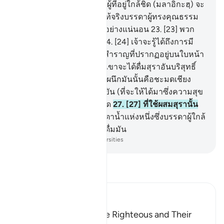
ถูกจารึกไว้
21
.
[21] บรรดาผู้ที่อยู่ใกล้ชิด (มลาอิกะฮฺ) จะ
เป็นผู้ดูแลรักษา
22
.
[22] แท้จริงบรรดาผู้ทรงคุณธรรม
จะอยู่ในความโปรดปรานอย่างแน่นอน
23
.
[23] พวก
เขาจะมองดูจากบนเตียง
24
.
[24] เจ้าจะรู้ได้ถึงการมี
ความสดชื่นแห่งความสุขสำราญที่ปรากฏอยู่บนใบหน้า
ของพวกเขา
25
.
[25] พวกเขาจะได้ดื่มสุราอันบริสุทธิ์
ซึ่งถูกผนึกไว้
26
.
[26] ที่ใช้ผนึกมันนั้นคือชะมดเชียง
และในการนี้บรรดาผู้แข่งขัน (ที่จะให้ได้มาซึ่งความสุข
สำราญนี้) จงแข่งขันกันเถิด
27
.
[27] ที่ใช้ผสมสุรานั้น
มาจากตัสนีม
28
.
[28] คือตาน้ำแห่งหนึ่งซึ่งบรรดาผู้ใกล้
ชิด (อัลลอฮฺ) เท่านั้นจะได้ดื่มมัน
-
Society of Institutes and Universities
อ่านตัฟซีร์
Ibn Kathir (Abridged)
The Record Book of the Righteous and Their