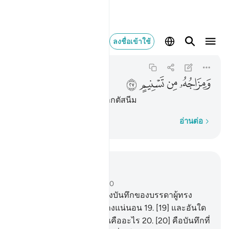
ومزاجه من تسنيم ٢٧
ลงชื่อเข้าใช้
Al-Mutaffifin
83:27
83:27
ﲿ
ﳀ
ﳁ
ﳂ
[27] ที่ใช้ผสมสุรานั้นมาจากตัสนีม
ทีละคำ
อ่านต่อ
อ่านในบริบท
บท 83, หน้าหนังสือ 588, จุซ 30
18
.
[18] มิใช่เช่นนั้น แท้จริงบันทึกของบรรดาผู้ทรง
คุณธรรมอยู่ในอิลลียีนอย่างแน่นอน
19
.
[19] และอันใด
เล่าทำให้เจ้ารู้ได้ว่าอิลลียีนคืออะไร
20
.
[20] คือบันทึกที่