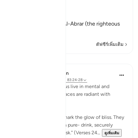
Reward
Allah says that truly,
إِنَّ كِتَـبَ الاٌّبْرَارِ
(Verily, the Record of Al-Abrar (the righteous
believ
…
อ่านเพิ่มเติม
ตัฟซีร์เพิ่มเติม
บทเรียน
In the Shade of the Quran
31 สัปดาห์ที่ผ่านมา
·
อ้างอิง
อายะห์ 83:24-28
In their bliss, the righteous live in mental and
physical comfort. Their faces are radiant with
unmistakable joy:
"In their faces you shall mark the glow of bliss. They
will be given to drink of a pure- drink, securely
sealed, with a seal of musk." (Verses 24...
ดูเพิ่มเติม