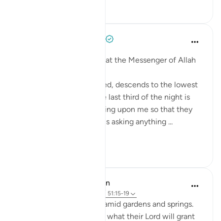
21
3
Prophetic Commentary
8 ปีที่แล้ว
·
อ้างอิง
อายะห์ 51:18
Abu Hurayrah narrates that the Messenger of Allah
(saws) said:
'Allah, Blessed and Exalted, descends to the lowest
sky every night when the last third of the night is
left. He says: ‘Who is calling upon me so that they
may be answered? Who is asking anything ...
ดูเพิ่มเติม
1
0
In the Shade of the Quran
31 สัปดาห์ที่ผ่านมา
·
อ้างอิง
อายะห์ 51:15-19
The God-fearing will be amid gardens and springs.
They will happily receive what their Lord will grant