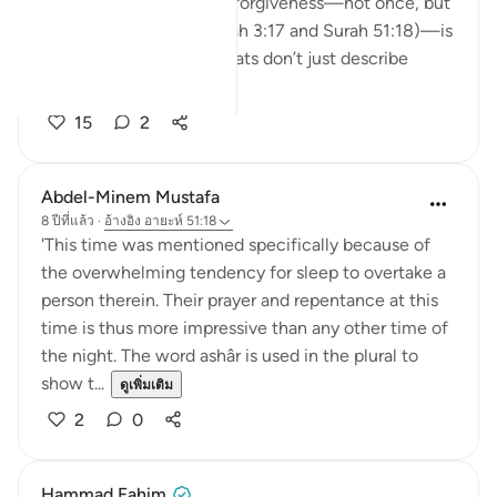
(before fajr) to seek His forgiveness—not once, but
twice in the Qur’an (Surah 3:17 and Surah 51:18)—is
deeply moving. These ayats don’t just describe
righteo...
ดูเพิ่มเติม
15
2
Abdel-Minem Mustafa
8 ปีที่แล้ว
·
อ้างอิง
อายะห์ 51:18
'This time was mentioned specifically because of
the overwhelming tendency for sleep to overtake a
person therein. Their prayer and repentance at this
time is thus more impressive than any other time of
the night. The word ashâr is used in the plural to
show t...
ดูเพิ่มเติม
2
0
Hammad Fahim