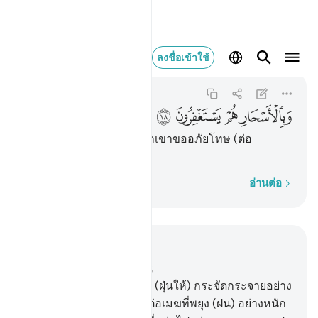
وبالاسحار هم يستغفرون ١٨
ลงชื่อเข้าใช้
Adh-Dhariyat
51:18
51:18
ﲃ
ﲄ
ﲅ
ﲆ
[18] และในยามรุ่งสางพวกเขาขออภัยโทษ (ต่อ
พระองค์)
ทีละคำ
อ่านต่อ
อ่านในบริบท
บท 51, หน้าหนังสือ 521, จุซ 26
1
.
[1] ขอสาบานต่อลมที่พัด (ฝุ่นให้) กระจัดกระจายอย่าง
ปลิวว่อน
2
.
[2] ขอสาบานต่อเมฆที่พยุง (ฝน) อย่างหนัก