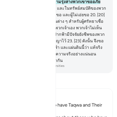
กลางคืน
18
.
[18] และในยามรุ่งสางพวกเขาขออภัย
โทษ (ต่อพระองค์)
19
.
[19] และในทรัพย์สมบัติของพวก
เขาจัดไว้เป็นส่วนของผู้เอ่ยขอ และผู้ไม่เอ่ยขอ
20
.
[20]
และในแผ่นดินนี้มีสัญญาณต่าง ๆ สำหรับผู้ศรัทธาเชื่อ
มั่น
21
.
[21] และในตัวของพวกเจ้าเอง พวกเจ้าไม่เห็น
ดอกหรือ
22
.
[22] และในฟากฟ้ามีปัจจัยยังชีพของพวก
เจ้าและสิ่งที่พวกเจ้าถูกสัญญาไว้
23
.
[23] ดังนั้น จึงขอ
สาบานต่อพระเจ้าแห่งชั้นฟ้า และแผ่นดินนี้ว่า แท้จริง
(สิ่งที่ถูกสัญญาไว้นั้น) เป็นความจริงอย่างแน่นอน
เสมือนกับที่พวกเจ้าสนทนากัน
-
Society of Institutes and Universities
อ่านตัฟซีร์
Ibn Kathir (Abridged)
Qualities of Those Who have Taqwa and Their
Reward