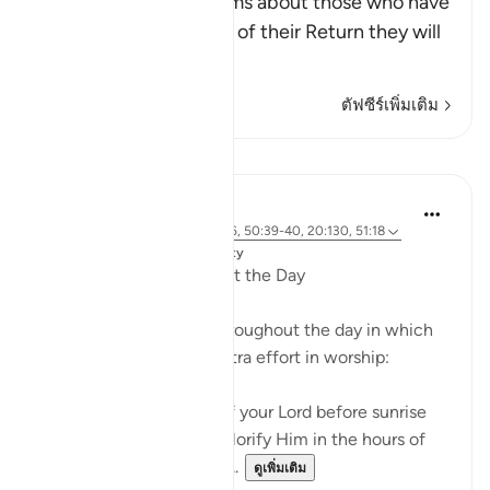
Allah the Exalted informs about those who have
Taqwa, that on the Day of their Return they will
be a
…
อ่านเพิ่มเติม
ตัฟซีร์เพิ่มเติม
บทเรียน
Dr. Magdy Al-Hilali
5 ปีที่แล้ว
·
อ้างอิง
อายะห์ 76:25-26, 50:39-40, 20:130, 51:18
โพสต์ใน
Muslim American Society
Special Hours throughout the Day
There are three times throughout the day in which
God urges us to exert extra effort in worship:
And glorify the praises of your Lord before sunrise
and before sunset, and glorify Him in the hours of
the night and at both en...
ดูเพิ่มเติม