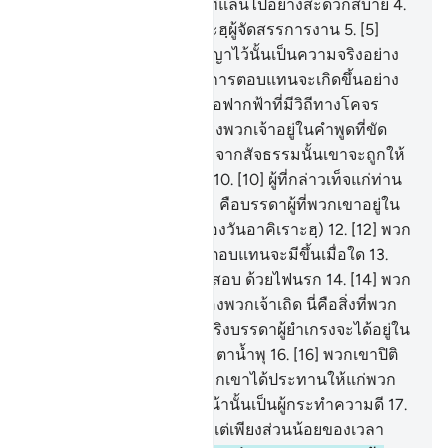
3
.
[3] ขอสาบานต่อนาวา ที่แล่นไปอย่างสะดวกสบาย
4
.
[4] ขอสาบานต่อมะลาอิกะฮฺผู้จัดสรรการงาน
5
.
[5]
แท้จริงสิ่งที่พวกเจ้าถูกสัญญาไว้นั้นเป็นความจริงอย่าง
แน่นอน
6
.
[6] และแท้จริงการตอบแทนจะเกิดขึ้นอย่าง
แน่นอน
7
.
[7] ขอสาบานต่อฟากฟ้าที่มีวิถีทางโคจร
อย่างมากมาย
8
.
[8] แท้จริงพวกเจ้าอยู่ในคำพูดที่ขัด
แย้งกัน
9
.
[9] ผู้ที่หันเหออกจากสัจธรรมนั้นเขาจะถูกให้
หันเหออกจากการศรัทธา
10
.
[10] ผู้ที่กล่าวเท็จแก่ท่าน
นะบี จะถูกสาปแช่ง
11
.
[11] คือบรรดาผู้ที่พวกเขาอยู่ใน
การสับสนหลงลืม (เรื่องของวันอาคิเราะฮฺ)
12
.
[12] พวก
เขาจะถามว่า วันแห่งการตอบแทนจะมีขึ้นเมื่อใด
13
.
[13] วันที่พวกเขาจะถูกทดสอบ ด้วยไฟนรก
14
.
[14] พวก
เจ้าจงลิ้มรสการทดสอบของพวกเจ้าเถิด นี่คือสิ่งที่พวก
เจ้าเร่งเร้ามัน
15
.
[15] แท้จริงบรรดาผู้ยำเกรงจะได้อยู่ใน
สวนสวรรค์มากหลาย และตาน้ำพุ
16
.
[16] พวกเขาปิติ
ยินดีในสิ่งที่พระเจ้าของพวกเขาได้ประทานให้แก่พวก
เขา แท้จริงพวกเขาก่อนหน้านั้นเป็นผู้กระทำความดี
17
.
[17] พวกเขาเคยหลับนอนแต่เพียงส่วนน้อยของเวลา