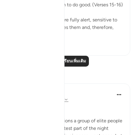
them; for they were keen to do good. (Verses 15-16)
This God-fearing group are fully alert, sensitive to
the fact that God watches them and, therefore,
they...
ดูเพิ่มเติม
0
0
อ่านบทเรียนเพิ่มเติม
การสะท้อน
Hausa Dictionary
ปีที่แล้ว
·
อ้างอิง
อายะห์ 3:17, 51:18
﷽
The fact that Allah mentions a group of elite people
who wake up in the quietest part of the night