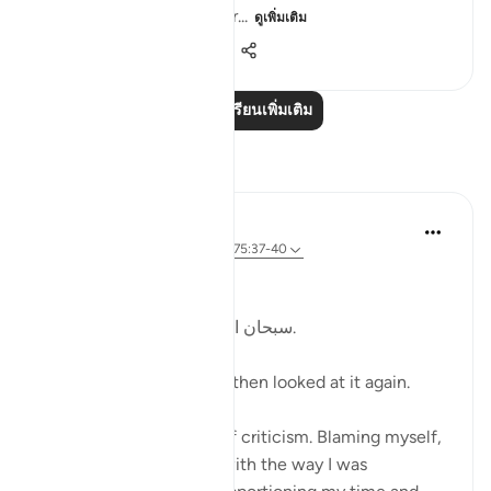
Allah invites us to ponder...
ดูเพิ่มเติม
19
4
438
อ่านบทเรียนเพิ่มเติม
การสะท้อน
Kulsum Maniar
4 สัปดาห์ที่ผ่านมา
·
อ้างอิง
อายะห์ 75:37-40
بسم الله الرحمن الرحيم
سبحان الله. سبحان الله. سبحان الله.
Just looked at this ayah, then looked at it again.
I was in a moment of self criticism. Blaming myself,
disappointed, unhappy with the way I was