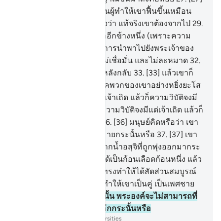
และมีผู้กล่าวว่า ใครเล่าเป็นผู้ทำให้เขาฟื้นขึ้นเหมือน
เดิม
28
.
[28] และเขามั่นใจว่า แท้จริงเขาต้องจากไป
29
.
[29] และขาข้างหนึ่งทับขาอีกข้างหนึ่ง (เพราะความ
กลัว)
30
.
[30] วันนั้น จะมีการนำพาไปยังพระเจ้าของ
เจ้า
31
.
[31] เพราะว่าเขาไม่เชื่อมั่น และไม่ละหมาด
32
.
[32] แต่เขาปฏิเสธและผินหลังกลับ
33
.
[33] แล้วเขาก็
เดินอย่างองอาจไปหาพรรคพวกของเขาอย่างหยิ่งยะโส
34
.
[34] ความวิบัติจงมีแด่เจ้าเถิด แล้วก็ความวิบัติจงมี
แด่เจ้าเถิด
35
.
[35] แล้วก็ความวิบัติจงมีแด่เจ้าเถิด แล้วก็
ความวิบัติจงมีแด่เจ้าเถิด
36
.
[36] มนุษย์คิดหรือว่า เขา
จะถูกปล่อยไว้โดยไร้จุดหมายกระนั้นหรือ
37
.
[37] เขา
มิได้เป็นน้ำกามหยดหนึ่งจากน้ำอสุจิที่ถูกพุ่งออกมากระ
นั้นหรือ
38
.
[38] แล้วเขาได้เป็นก้อนเลือดก้อนหนึ่ง แล้ว
พระองค์ทรงบังเกิด แล้วก็ทรงทำให้ได้สัดส่วนสมบูรณ์
39
.
[39] แล้วพระองค์ทรงทำให้เขาเป็นคู่ เป็นเพศชาย
และเพศหญิง
40
.
[40] ดังนั้น พระองค์จะไม่สามารถที่
จะให้คนตายมีชีวิตขึ้นมาอีกกระนั้นหรือ
-
Society of Institutes and Universities