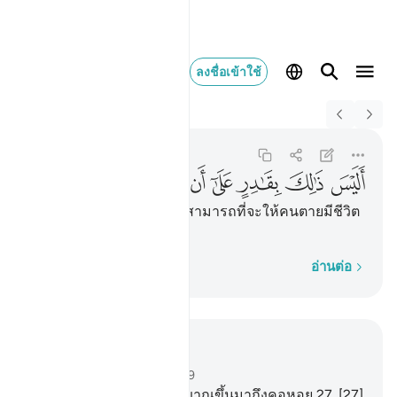
ลงชื่อเข้าใช้
Switch Quran.com to
English
اليس ذالك بقادر على ان يحي
Al-Qiyamah
75:40
75:40
ﲣ
ﲤ
ﲥ
ﲦ
ﲧ
ﲨ
ﲩ
ﲪ
[40] ดังนั้น พระองค์จะไม่สามารถที่จะให้คนตายมีชีวิต
ขึ้นมาอีกกระนั้นหรือ
ทีละคำ
อ่านต่อ
อ่านในบริบท
บท 75, หน้าหนังสือ 578, จุซ 29
26
.
[26] เปล่าเลย เมื่อวิญญาณขึ้นมาถึงคอหอย
27
.
[27]