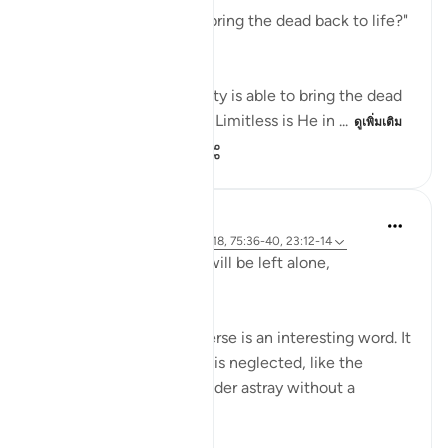
"Is He not, then, able to bring the dead back to life?"
(Verse 40)
Yes, indeed! God Almighty is able to bring the dead
back to life. Yes, indeed! Limitless is He in ...
ดูเพิ่มเติม
0
0
111
Hammad Fahim
2 ปีที่แล้ว
·
อ้างอิง
อายะห์ 23:115-118, 75:36-40, 23:12-14
Does man think that he will be left alone,
unquestioned?
The word 'Suda' in the verse is an interesting word. It
refers to something that is neglected, like the
animal that is left to wander astray without a
shepherd (السدى الهمل).