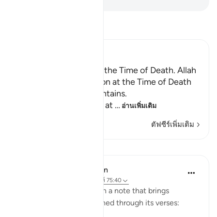
อ่านตัฟซีร์
Ibn Kathir (Abridged)
Certainty will Occur at the Time of Death. Allah
Informs of the Condition at the Time of Death
and What Terrors it Contains.
May Allah make us firm at
…
อ่านเพิ่มเติม
ตัฟซีร์เพิ่มเติม
บทเรียน
In the Shade of the Quran
32 สัปดาห์ที่ผ่านมา
·
อ้างอิง
อายะห์ 75:40
The surah concludes with a note that brings
together the truths outlined through its verses: