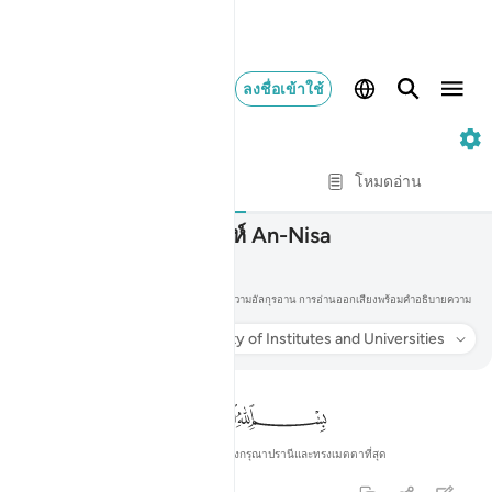
ลงชื่อเข้าใช้
4. An-Nisa
ทีละบท
โหมดอ่าน
004
4
.
ซูเราะห์ An-Nisa
النساء
อ่านและฟังซูเราะห์ An-Nisa พร้อมคำแปล การตีความอัลกุรอาน การอ่านออกเสียงพร้อมคำอธิบายความ
หมายทีละคำ และการถอดเสียงเป็นอักษรโรมัน
ฟัง
การแปล
: Society of Institutes and Universities
ข้อมูล
ในพระนามของอัลลอฮ์ ผู้ทรงกรุณาปรานีและทรงเมตตาที่สุด