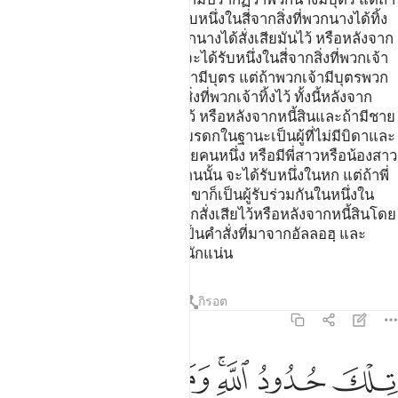
พวกนางมีบุตรพวกเจ้าก็จะได้รับหนึ่งในสี่จากสิ่งที่พวกนางได้ทิ้ง
ไว้ ทั้งนี้หลังจากพินัยกรรมที่พวกนางได้สั่งเสียมันไว้ หรือหลังจาก
หนี้สิน และสำหรับพวกนางนั้นจะได้รับหนึ่งในสี่จากสิ่งที่พวกเจ้า
ได้ทิ้งไว้ หากมิปรากฏว่าพวกเจ้ามีบุตร แต่ถ้าพวกเจ้ามีบุตรพวก
นางก็จะได้รับหนึ่งในแปดจากสิ่งที่พวกเจ้าทิ้งไว้ ทั้งนี้หลังจาก
พินัยกรรมที่พวกเจ้าสั่งเสียมันไว้ หรือหลังจากหนี้สินและถ้ามีชาย
คนหนึ่งหรือหญิงคนหนึ่งถูกรับมรดกในฐานะเป็นผู้ที่ไม่มีบิดาและ
บุตร แต่เขามีพี่ชายหรือน้องชายคนหนึ่ง หรือมีพี่สาวหรือน้องสาว
คนหนึ่งแล้ว แต่ละคนจากสองคนนั้น จะได้รับหนึ่งในหก แต่ถ้าพี่
น้องของเขามีมากกว่านั้น พวกเขาก็เป็นผู้รับร่วมกันในหนึ่งใน
สาม ทั้งนี้หลังจากพินัยกรรมที่ถูกสั่งเสียไว้หรือหลังจากหนี้สินโดย
มิใช่สิ่งที่นำมาซึ่งผลร้ายใด ๆ เป็นคำสั่งที่มาจากอัลลอฮฺ และ
อัลลอฮฺเป็นผู้ทรงรอบรู้ ผู้ทรงหนักแน่น
ตัฟซีร
บทเรียน
ภาพสะท้อน
กิรอต
4:13
ﲥ
ﲦ
ﲧﲨ
ﲩ
ﲪ
ﲫ
لك حدود الله ومن يطع الله ورسوله يدخله جنات تجري من تحتها الانهار خا
ِلْكَ حُدُودُ ٱللَّهِ ۚ وَمَن يُطِعِ ٱللَّهَ وَرَسُولَهُۥ يُدْخِلْهُ جَنَّـٰتٍۢ تَجْرِى