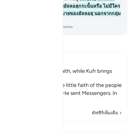
เขาปลอดภัยจากอุบายของอัลลอฮฺกระนั้นหรือ ไม่มีใคร
มั่นใจว่าจะปลอดภัยจากอุบายของอัลลอฮฺ นอกจากกลุ่ม
ชนที่ขาดทุนเท่านั้น
-
Society of Institutes and Universities
อ่านตัฟซีร์
Ibn Kathir (Abridged)
Blessings come with Faith, while Kufr brings
Torment
Allah mentions here the little faith of the people
of the towns to whom He sent Messengers. In
ano
…
อ่านเพิ่มเติม
ตัฟซีร์เพิ่มเติม
บทเรียน