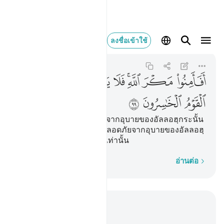
افامنوا مكر الله فلا 
ลงชื่อเข้าใช้
Al-A'raf
7:99
7:99
ﱨ
ﱩ
ﱪﱫ
ﱬ
ﱭ
ﱮ
ﱯ
ﱰ
ﱱ
ﱲ
ﱳ
[99] แล้วพวกเขาปลอดภัยจากอุบายของอัลลอฮฺกระนั้น
หรือ ไม่มีใครมั่นใจว่าจะปลอดภัยจากอุบายของอัลลอฮฺ
นอกจากกลุ่มชนที่ขาดทุนเท่านั้น
ทีละคำ
อ่านต่อ
อ่านในบริบท
บท 7, หน้าหนังสือ 163, จุซ 9