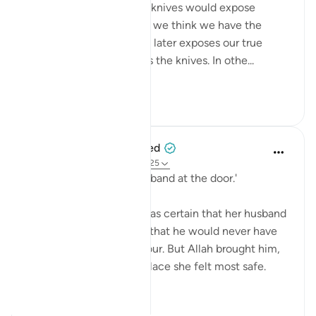
💭 Who knew that these knives would expose
them? Sometimes, what we think we have the
greatest handle on in life later exposes our true
colors. In this case, it was the knives. In othe...
ดูเพิ่มเติม
1
0
When the Stars Prostrated
5 ปีที่แล้ว
·
อ้างอิง
อายะห์ 7:99, 12:25
'..And they found her husband at the door.'
💭 The wife of al-‘Azīz was certain that her husband
was nowhere close, and that he would never have
returned home at that hour. But Allah brought him,
and exposed her in the place she felt most safe.
Such is the re...
ดูเพิ่มเติม
1
0