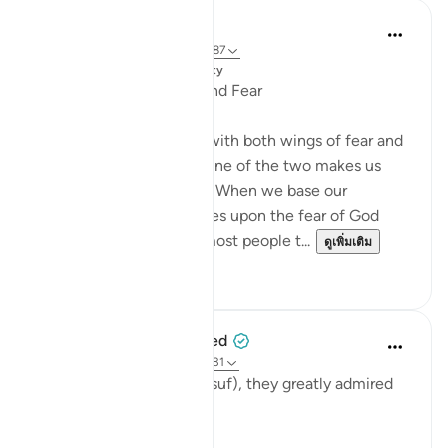
Dr. Magdy Al-Hilali
3 ปีที่แล้ว
·
อ้างอิง
อายะห์ 7:99, 12:87
โพสต์ใน
Muslim American Society
An Imbalance of Hope and Fear
We must travel to Allah with both wings of fear and
hope. Focusing on only one of the two makes us
prone to hazardous risks. When we base our
thoughts and perspectives upon the fear of God
alone, it will likely lead most people t...
ดูเพิ่มเติม
23
4
When the Stars Prostrated
5 ปีที่แล้ว
·
อ้างอิง
อายะห์ 7:99, 12:31
'When they saw him (Yūsuf), they greatly admired
him and cut their hands.'