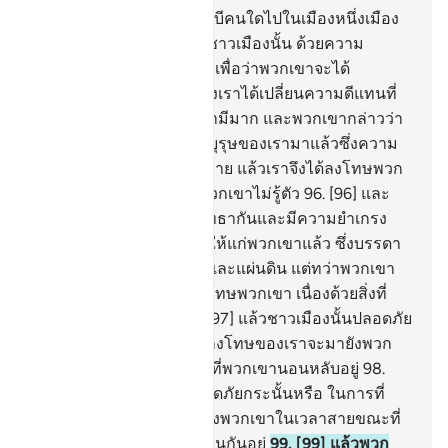
94
.
[94] และเรามิได้ส่งนะบีคนใดไปในเมืองหนึ่งเมือง
ใด นอกจากเราได้ลงโทษชาวเมืองนั้น ด้วยความ
แร้นแค้น และการเจ็บป่วย เพื่อว่าพวกเขาจะได้
นอบน้อม
95
.
[95] ภายหลังเราได้เปลี่ยนความดีแทนที่
ความชั่วจนกระทั่งพวกเขามีมาก และพวกเขากล่าวว่า
แท้จริงได้ประสบแก่บรรพบุรุษของเรามาแล้วซึ่งความ
เดือดร้อน และความสุขสบาย แล้วเราจึงได้ลงโทษพวก
เขาโดยกะทันหันขณะที่พวกเขาไม่รู้ตัว
96
.
[96] และ
หากว่าชาวเมืองนั้นได้ศรัทธากันและมีความยำเกรง
แล้วไซร้ แน่นอนเราก็เปิดให้แก่พวกเขาแล้ว ซึ่งบรรดา
ความเพิ่มพูนจากฟากฟ้า และแผ่นดิน แต่ทว่าพวกเขา
ปฏิเสธ ดังนั้น เราจึงได้ลงโทษพวกเขา เนื่องด้วยสิ่งที่
พวกเขาขวนขวายไว้
97
.
[97] แล้วชาวเมืองนั้นปลอดภัย
กระนั้นหรือ ในการที่การลงโทษของเราจะมายังพวก
เขาในเวลากลางคืน ขณะที่พวกเขานอนหลับอยู่
98
.
[98] และชาวเมืองนั้นปลอดภัยกระนั้นหรือ ในการที่
การลงโทษของเราจะมายังพวกเขาในเวลาสายขณะที่
พวกเขากำลังเล่นสนุกสนานกันอยู่
99
.
[99] แล้วพวก