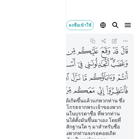
قال قد وقع عليكم 
ลงชื่อเข้าใช้
Al-A'raf
7:71
7:71
ﱹ
ﱺ
ﱻ
ﱼ
ﱽ
ﱾ
ﱿ
ﲀﲁ
ﲂ
ﲃ
ﲄ
ﲅ
ﲆ
ﲇ
ﲈ
ﲉ
ﲊ
ﲋ
ﲌ
ﲍﲎ
ﲏ
ﲐ
ﲑ
ﲒ
ﲓ
ﲔ
[71] เขากล่าวว่า แน่นอนได้เกิดขึ้นแล้วแก่พวกท่าน ซึ่ง
การลงโทษ และความกริ้วโกรธจากพระเจ้าของพวก
ท่าน พวกท่านจะโต้เถียงฉันในบรรดาชื่อ ที่พวกท่าน
และบรรพบุรุษของพวกท่านได้ตั้งมันขึ้นมาเอง โดยที่
อัลลอฮฺมิได้ทรงประทานหลักฐานใด ๆ มาสำหรับชื่อ
เหล่านั้น กระนั้นหรือ ดังนั้นพวกท่านจงรอคอยเถิด