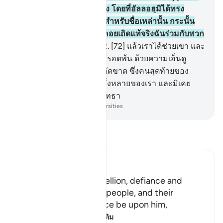
พวกท่านได้ตั้งมันขึ้นมาเอง โดยที่อัลลอฮฺมิได้ทรง
ประทานหลักฐานใด ๆ มาสำหรับชื่อเหล่านั้น กระนั้น
หรือ ดังนั้นพวกท่านจงรอคอยเถิดแท้จริงฉันร่วมกับพวก
ท่านด้วยในหมู่ผู้รอคอย
72
.
[72] แล้วเราได้ช่วยเขา และ
บรรดาผู้ที่ร่วมอยู่กับเขาให้รอดพ้น ด้วยความเอ็นดู
เมตตาจากเรา และเราได้ตัดขาด ซึ่งคนสุดท้ายของ
บรรดาผู้ที่ปฏิเสธโองการทั้งหลายของเรา และมิเคย
ปรากฏว่าพวกเขาเป็นผู้ศรัทธา
-
Society of Institutes and Universities
อ่านตัฟซีร์
Ibn Kathir (Abridged)
Allah mentions the rebellion, defiance and
stubbornness of Hud'speople, and their
opposition to him, peace be upon him,
قَالُواْ أَجِئْتَنَا لِنَعْبُدَ
…
อ่านเพิ่มเติม