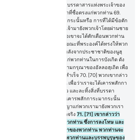
จะประกาศแก่พวกท่าน ซึ่งบรรดาสารแห่งพระเจ้าของ
ฉัน และฉันนั้นเป็นผู้แนะนำที่ซื่อตรงแก่พวกท่าน
69
.
[69] และพวกท่านแปลกใจกระนั้นหรือ การที่ได้มีข้อตัก
เตือนจากพระเจ้าของพวกเจ้ามายังพวกเจ้าโดยผ่านชาย
คนหนึ่งในหมู่พวกท่าน เพื่อเขาจะได้ตักเตือนพวกท่าน
และพวกท่านจงรำลึกเถิด ขณะที่พระองค์ได้ทรงให้พวก
ท่านเป็นผุ้สืบช่วงแทน มาหลังจากประชาชาติของนูฮฺ
และได้ทรงเพิ่มพละกำลังแก่พวกท่านในการบังเกิด ดัง
นั้นพวกท่านถึงรำลึกถึงความกรุณาของอัลลอฮฺเถิด เพื่อ
ว่าพวกท่านจะได้รับความสำเร็จ
70
.
[70] พวกเขากล่าว
ว่า ที่ท่านมาหาพวกเรานั้น เพื่อว่าเราจะได้เคารพสักกา
ระอัลลอฮฺแต่เพียงองค์เดียว และละทิ้งสิ่งที่บรรดา
บรรพบุรุษของพวกเราเคยเคารพสักการะมากระนั้น
หรือ จงนำสิ่งที่ท่านได้สัญญาแก่พวกเรามายังพวกเรา
เถิด หากท่านอยู่ในหมู่ผู้พูดจริง
71
.
[71] เขากล่าวว่า
แน่นอนได้เกิดขึ้นแล้วแก่พวกท่าน ซึ่งการลงโทษ และ
ความกริ้วโกรธจากพระเจ้าของพวกท่าน พวกท่านจะ
โต้เถียงฉันในบรรดาชื่อ ที่พวกท่านและบรรพบุรุษของ