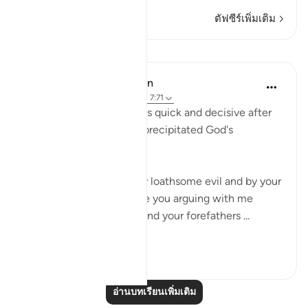
ตัฟซีร์เพิ่มเติม
บทเรียน
In the Shade of the Quran
31 สัปดาห์ที่ผ่านมา
·
อ้างอิง
อายะห์ 7:71
The Prophet's answer was quick and decisive after
the elders of his people precipitated God's
punishment, as he said:
"You are already beset by loathsome evil and by your
Lord's condemnation. Are you arguing with me
about some names you and your forefathers ...
ดูเพิ่มเติม
0
0
อ่านบทเรียนเพิ่มเติม