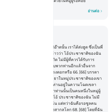
แท้จริงฉันร่วมกับพวกท่านด้วยในหมู่ผู้รอคอย
ทีละคำ
อ่านต่อ
อ่านในบริบท
บท 7, หน้าหนังสือ 159, จุซ 8
65
.
[65] และยังประชาชาติอ๊าดนั้น เราได้ส่งฮูด ซึ่งเป็นพี่
น้องของพวกเขาไป เขากล่าวว่า โอ้ประชาชาติของฉัน
จงเคารพสักการะอัลลอฮฺเถิด ไม่มีผู้ที่ควรได้รับการ
เคารพสักการะใด ๆ สำหรับพวกท่านอีกแล้วอื่นจาก
พระองค์ พวกท่านไม่ยำเกรงดอกหรือ
66
.
[66] บรรดา
ชนชั้นนำที่ปฏิเสธการศรัทธาในหมู่ประชาชาติของเขา
ได้กล่าวว่า แท้จริงเราเห็นท่านอยู่ในความโฉดเขลา
และแท้จริงพวกเราแน่ใจว่าท่านนั้นเป็นคนหนึ่งในหมู่ผู้
มุสา
67
.
[67] เขากล่าวว่า โอ้ ประชาชาติของฉัน ไม่มี
ความโฉดเขลาใด ๆ อยู่ที่ฉัน แต่ทว่าฉันคือรอซูลคน
หนึ่ง ซึ่งมาจากพระเจ้าแห่งสากลโลก
68
.
[68] โดยที่ฉัน