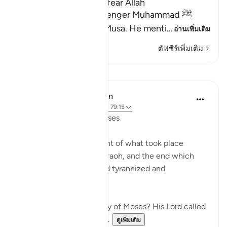
Lesson for Those Who fear Allah
Allah informs His Messenger Muhammad ﷺ
about His Messenger Musa. He menti
…
อ่านเพิ่มเติม
ตัฟซีร์เพิ่มเติม
บทเรียน
In the Shade of the Quran
31 สัปดาห์ที่ผ่านมา
·
อ้างอิง
อายะห์ 79:15
Instructions Given to Moses
Here, we have an account of what took place
between Moses and Pharaoh, and the end which
Pharaoh met after he had tyrannized and
transgressed all bounds:
"Have you heard the story of Moses? His Lord called
out to him in the sacred...
ดูเพิ่มเติม