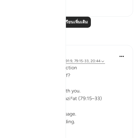
0
0
อ่านบทเรียนเพิ่มเติม
การสะท้อน
ekaterina myachina
5 สัปดาห์ที่ผ่านมา
·
อ้างอิง
อายะห์ 91:9, 79:15-33, 20:44
From Recitation to Reflection
Would You Purify Yourself?
Some recitations stay with you.
Isha Prayer · Surah An-Naziʿat (79:15–33)
I thought I knew this passage.
I knew where it was heading.
Pharaoh.
Arrogance.