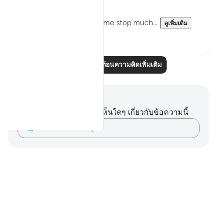
Downfall.
But this recitation made me stop much...
ดูเพิ่มเติม
14
2
อ่านบทความสะท้อนความคิดเพิ่มเติม
บันทึกและข้อคิด
คุณไม่มีบันทึกหรือข้อคิดเห็นใดๆ เกี่ยวกับข้อความนี้
บันทึกความคิดของคุณ…