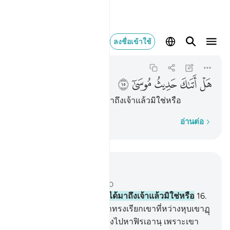
هل اتاك حديث موسى ١٥
ลงชื่อเข้าใช้
An-Nazi'at
79:15
79:15
ﳉ
ﳊ
ﳋ
ﳌ
ﳍ
[15] เรื่องราวของมูซาได้มาถึงเจ้าแล้วมิใช่หรือ
ทีละคำ
อ่านต่อ
อ่านในบริบท
บท 79, หน้าหนังสือ 583, จุซ 30
15
.
[15] เรื่องราวของมูซาได้มาถึงเจ้าแล้วมิใช่หรือ
16
.
[16] ขณะที่พระเจ้าของเขาทรงเรียกเขาที่หว่างหุบเขาฏุ
วาอันบริสุทธิ์
17
.
[17] เจ้าจงไปหาฟิรเอานฺ เพราะเขา