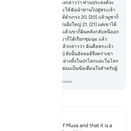
ละเมิดฝ่าฝืน
18
.
[18] แล้วจงกล่าวว่า ท่านประสงค์จะ
ซักฟอกไหม
19
.
[19] และจะให้ฉันนำท่านไปสู่พระเจ้า
ของท่านไหม เพื่อท่านจะได้ยำเกรง
20
.
[20] แล้วมูซาก็
แสดงให้เขาเห็นสัญญาณอันยิ่งใหญ่
21
.
[21] แต่เขาได้
ปฏิเสธและดื้อรั้น
22
.
[22] แล้วเขาก็ผินหลังกลับหนีออก
ไปอย่างเร็ว
23
.
[23] แล้วเขาก็ได้เรียกชุมนุม แล้ว
ประกาศออกไป
24
.
[24] แล้วกล่าวว่า ฉันคือพระเจ้า
สูงสุดของพวกท่าน
25
.
[25] ดังนั้นอัลลอฮ์จึงคร่าเขา
เป็นการลงโทษที่เป็นแบบอย่างทั้งในปรโลกและในโลก
นี้
26
.
[26] แท้จริงในการนี้ย่อมเป็นข้อเตือนใจสำหรับผู้
ยำเกรงของอัลลอฮ์
-
Society of Institutes and Universities
อ่านตัฟซีร์
Ibn Kathir (Abridged)
Mentioning the Story of Musa and that it is a