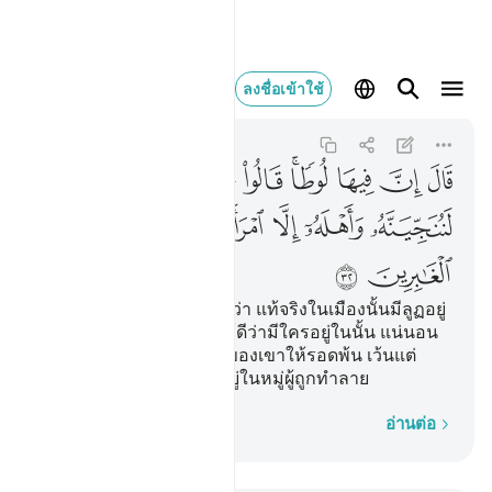
قال ان فيها لوطا قالوا نحن 
ลงชื่อเข้าใช้
Al-'Ankabut
29:32
29:32
ﱒ
ﱓ
ﱔ
ﱕﱖ
ﱗ
ﱘ
ﱙ
ﱚ
ﱛﱜ
ﱝ
ﱞ
ﱟ
ﱠ
ﱡ
ﱢ
ﱣ
ﱤ
[32] เขา (อิบรอฮีม) กล่าวว่า แท้จริงในเมืองนั้นมีลูฏอยู่
ด้วย พวกเขากล่าวว่า เรารู้ดีว่ามีใครอยู่ในนั้น แน่นอน
เราจะช่วยเขาและบริวารของเขาให้รอดพ้น เว้นแต่
ภริยาของเขาเพราะนางอยู่ในหมู่ผู้ถูกทำลาย
ทีละคำ
อ่านต่อ