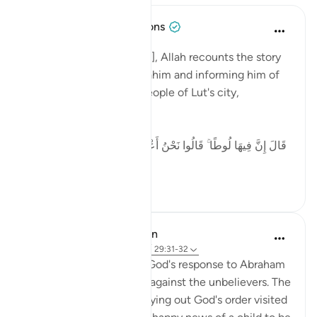
Tulayhah Tafsir Translations
5 ปีที่แล้ว
·
อ้างอิง
อายะห์ 29:32
In surah al-'Ankaboot [29], Allah recounts the story
of the angels visiting Ibrahim and informing him of
the destruction of the people of Lut's city,
including:
[ قَالَ إِنَّ فِيهَا لُوطًا ۚ قَالُوا نَحْنُ أَعْلَمُ بِمَن فِيهَا ۖ لَنُنَجِّيَنَّهُ وَأَهْلَهُ
إ...
ดูเพิ่มเติม
5
0
In the Shade of the Quran
31 สัปดาห์ที่ผ่านมา
·
อ้างอิง
อายะห์ 29:31-32
The scene here depicts God's response to Abraham
asking for God's support against the unbelievers. The
angels charged with carrying out God's order visited