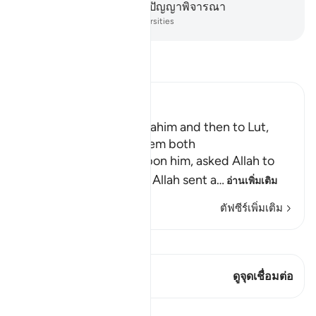
เมืองนี้ไว้สำหรับหมู่ชนผู้มีปัญญาพิจารณา
-
Society of Institutes and Universities
อ่านตัฟซีร์
Ibn Kathir (Abridged)
The Angels went to Ibrahim and then to Lut,
may peace be upon them both
When Lut, peace be upon him, asked Allah to
help him against them, Allah sent a
…
อ่านเพิ่มเติม
ตัฟซีร์เพิ่มเติม
ดู Qiraat
บทกวีนี้มี 1 จุดเชื่อมต่อ
ดูจุดเชื่อมต่อ
บทเรียน