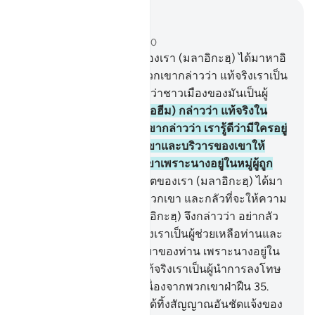
อ่านในบริบท
บท 29, หน้าหนังสือ 400, จุซ 20
31
.
[31] และครั้นเมื่อฑูตของเรา (มลาอิกะฮฺ) ได้มาหาอิ
บรอฮีมพร้อมด้วยข่าวดี พวกเขากล่าวว่า แท้จริงเราเป็น
ผู้ทำลายชาวเมืองนี้ เพราะว่าชาวเมืองของมันเป็นผู้
อธรรม
32
.
[32] เขา (อิบรอฮีม) กล่าวว่า แท้จริงใน
เมืองนั้นมีลูฏอยู่ด้วย พวกเขากล่าวว่า เรารู้ดีว่ามีใครอยู่
ในนั้น แน่นอนเราจะช่วยเขาและบริวารของเขาให้
รอดพ้น เว้นแต่ภริยาของเขาเพราะนางอยู่ในหมู่ผู้ถูก
ทำลาย
33
.
[33] และเมื่อฑูตของเรา (มลาอิกะฮฺ) ได้มา
หาลูฏเขาเป็นทุกข์เพราะพวกเขา และกลัวที่จะให้ความ
คุ้มครองไม่ได้ดังนั้น (มลาอิกะฮฺ) จึงกล่าวว่า อย่ากลัว
และเศร้าโศกเสียใจ แท้จริงเราเป็นผู้ช่วยเหลือท่านและ
บริวารของท่านเว้นแต่ภริยาของท่าน เพราะนางอยู่ใน
หมู่ผู้ถูกทำลาย
34
.
[34] แท้จริงเราเป็นผู้นำการลงโทษ
จากฟากฟ้าสู่ชาวเมืองนี้ เนื่องจากพวกเขาฝ่าฝืน
35
.
[35] และโดยแน่นอน เราได้ทิ้งสัญญาณอันชัดแจ้งของ