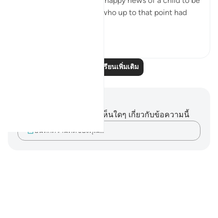
Abraham, giving him the happy news of a child to be
born to him by his wife, who up to that point had
be...
ดูเพิ่มเติม
0
0
อ่านบทเรียนเพิ่มเติม
บันทึกและข้อคิด
คุณไม่มีบันทึกหรือข้อคิดเห็นใดๆ เกี่ยวกับข้อความนี้
บันทึกความคิดของคุณ…