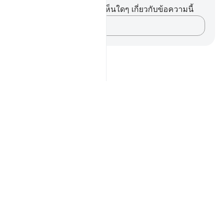
คุณไม่มีบันทึกหรือข้อคิดเห็นใดๆ เกี่ยวกับข้อความนี้
บันทึกความคิดของคุณ…
Notes
placeholders
close