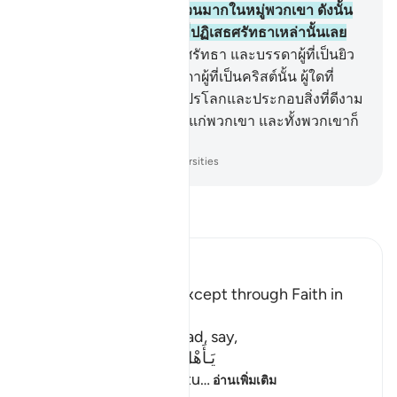
การปฏิเสธศรัทธาแก่จำนวนมากในหมู่พวกเขา ดังนั้น
เจ้าจงอย่าเศร้าใจแก่พวกที่ปฏิเสธศรัทธาเหล่านั้นเลย
69
.
[69] แท้จริงบรรดาผู้ที่ศรัทธา และบรรดาผู้ที่เป็นยิว
และพวกซอบิอูน และบรรดาผู้ที่เป็นคริสต์นั้น ผู้ใดที่
ศรัทธาต่ออัลลอฮฺ และวันปรโลกและประกอบสิ่งที่ดีงาม
แล้ว ก็ไม่มีความกลัวใด ๆ แก่พวกเขา และทั้งพวกเขาก็
จะไม่สียใจ
-
Society of Institutes and Universities
อ่านตัฟซีร์
Ibn Kathir (Abridged)
There is no Salvation Except through Faith in
the Qur'an
Allah says: O Muhammad, say,
يَـأَهْلَ الْكِتَـبِ لَسْتُمْ عَلَى شَىْءٍ
(O People of the Scriptu
…
อ่านเพิ่มเติม