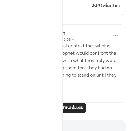
ตัฟซีร์เพิ่มเติม
บทเรียน
In the Shade of the Quran
31 สัปดาห์ที่ผ่านมา
·
อ้างอิง
อายะห์ 5:68
It appears from the general context that what is
meant here is that the Prophet would confront the
people of the Scriptures with what they truly were.
He would, thus, be telling them that they had no
faith and indeed had nothing to stand on until they
implemen...
ดูเพิ่มเติม
0
0
อ่านบทเรียนเพิ่มเติม
บันทึกและข้อคิด