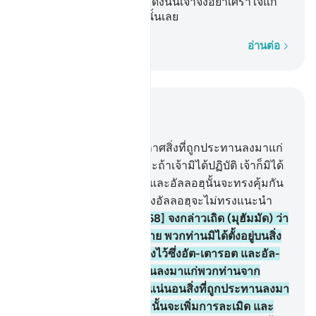
จำนวนมากในหมู่พวกเขา ดังนั้นเจ้าจงอย่าเศร้าใจแก่
พวกที่ปฏิเสธศรัทธาเหล่านั้นเลย
ทีละคำ
อ่านต่อ
อ่านในบริบท
บท 5, หน้าหนังสือ 119, จุซ 6
67
.
[67] รอซูลเอ๋ย จงประกาศสิ่งที่ถูกประทานลงมาแก่
เจ้าจากพระเจ้าของเจ้า และถ้าเจ้ามิได้ปฏิบัติ เจ้าก็มิได้
ประกาศสารของพระองค์ และอัลลอฮฺนั้นจะทรงคุ้มกัน
เจ้าให้พ้นจากมนุษย์ แท้จริงอัลลอฮฺจะไม่ทรงแนะนำ
พวกที่ปฏิเสธศรัทธา
68
.
[68] จงกล่าวเถิด (มุฮัมมัด) ว่า
บรรดาผู้ได้รับคัมภีร์ทั้งหลาย พวกท่านมิได้ตั้งอยู่บนสิ่ง
ใด จนกว่าพวกท่านจะดำรงไว้ซึ่งอัต-เตารอต และอัล-
อินญีล และสิ่งที่ถูกประทานลงมาแก่พวกท่านจาก
พระเจ้าของพวกท่าน และแน่นอนสิ่งที่ถูกประทานลงมา
แก่เจ้า จากพระเจ้าของเจ้านั้นจะเพิ่มการละเมิด และ