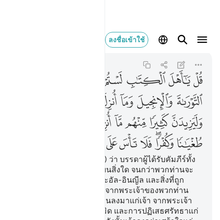
قل يا اهل الكتاب لستم 
ลงชื่อเข้าใช้
Al-Ma'idah
5:68
5:68
ﲆ
ﲇ
ﲈ
ﲉ
ﲊ
ﲋ
ﲌ
ﲍ
ﲎ
ﲏ
ﲐ
ﲑ
ﲒ
ﲓ
ﲔﲕ
ﲖ
ﲗ
ﲘ
ﲙ
ﲚ
ﲛ
ﲜ
ﲝ
ﲞ
ﲟﲠ
ﲡ
ﲢ
ﲣ
ﲤ
ﲥ
ﲦ
[68] จงกล่าวเถิด (มุฮัมมัด) ว่า บรรดาผู้ได้รับคัมภีร์ทั้ง
หลาย พวกท่านมิได้ตั้งอยู่บนสิ่งใด จนกว่าพวกท่านจะ
ดำรงไว้ซึ่งอัต-เตารอต และอัล-อินญีล และสิ่งที่ถูก
ประทานลงมาแก่พวกท่านจากพระเจ้าของพวกท่าน
และแน่นอนสิ่งที่ถูกประทานลงมาแก่เจ้า จากพระเจ้า
ของเจ้านั้นจะเพิ่มการละเมิด และการปฏิเสธศรัทธาแก่