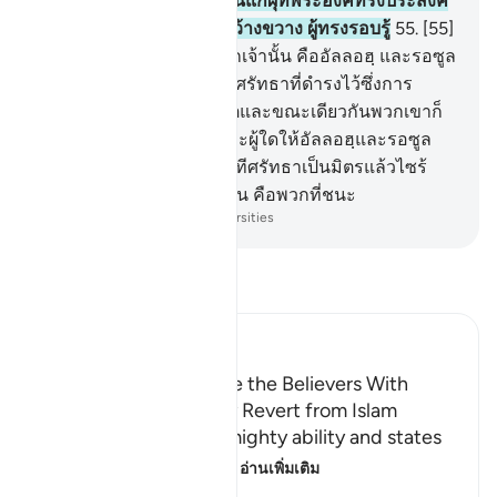
พระองค์จะทรงประทานมันแก่ผุ้ที่พระองค์ทรงประสงค์
และอัลลอฮฺนั้นเป็นผู้ทรงกว้างขวาง ผู้ทรงรอบรู้
55
.
[55]
แท้จริงผู้ที่เป็นมิตรของพวกเจ้านั้น คืออัลลอฮฺ และรอซูล
ของพระองค์ และบรรดาผู้ศรัทธาที่ดำรงไว้ซึ่งการ
ละหมาด และชำระซะกาตและขณะเดียวกันพวกเขาก็
เป็นผู้นอบน้อม
56
.
[56] และผู้ใดให้อัลลอฮฺและรอซูล
ของพระองค์ และบรรดาผู้ทีศรัทธาเป็นมิตรแล้วไซร้
แท้จริงพรรคของอัลลอฮฺนั้น คือพวกที่ชนะ
-
Society of Institutes and Universities
อ่านตัฟซีร์
Ibn Kathir (Abridged)
Threatening to Replace the Believers With
Another People if They Revert from Islam
Allah emphasizes His mighty ability and states
that whoever reverts
…
อ่านเพิ่มเติม