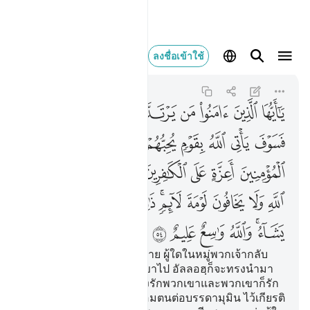
يا ايها الذين امنوا من
ลงชื่อเข้าใช้
Al-Ma'idah
5:54
5:54
ﲋ
ﲌ
ﲍ
ﲎ
ﲏ
ﲐ
ﲑ
ﲒ
ﲓ
ﲔ
ﲕ
ﲖ
ﲗ
ﲘ
ﲙ
ﲚ
ﲛ
ﲜ
ﲝ
ﲞ
ﲟ
ﲠ
ﲡ
ﲢ
ﲣ
ﲤ
ﲥ
ﲦﲧ
ﲨ
ﲩ
ﲪ
ﲫ
ﲬ
ﲭﲮ
ﲯ
ﲰ
ﲱ
ﲲ
[54] บรรดาผู้ศรัทธาทั้งหลาย ผู้ใดในหมู่พวกเจ้ากลับ
ออกจากศาสนาของพวกเขาไป อัลลอฮฺก็จะทรงนำมา
ซึ่งพวกหนึ่ง ที่พระองค์ทรงรักพวกเขาและพวกเขาก็รัก
พระองค์ เป็นผู้นอบน้อมถ่อมตนต่อบรรดามุมิน ไว้เกียรติ