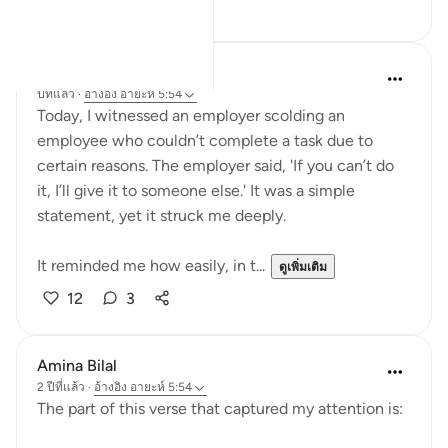
10
0
Hafza Eman
ปีที่แล้ว
·
อ้างอิง
อายะห์ 5:54
Today, I witnessed an employer scolding an
employee who couldn’t complete a task due to
certain reasons. The employer said, 'If you can’t do
it, I’ll give it to someone else.' It was a simple
statement, yet it struck me deeply.
It reminded me how easily, in t...
ดูเพิ่มเติม
12
3
Amina Bilal
2 ปีที่แล้ว
·
อ้างอิง
อายะห์ 5:54
The part of this verse that captured my attention is: