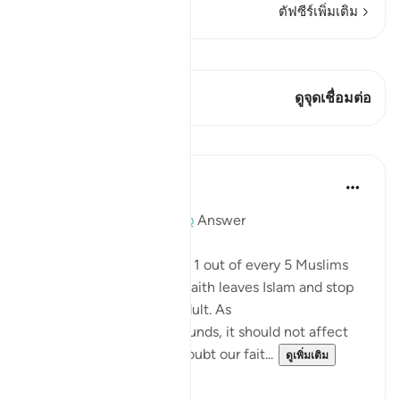
ตัฟซีร์เพิ่มเติม
ดู Qiraat
บทกวีนี้มี 1 จุดเชื่อมต่อ
ดูจุดเชื่อมต่อ
บทเรียน
Mohannad Hakeem
4 ปีที่แล้ว
·
อ้างอิง
อายะห์ 5:54
Day 6 juz 6
#AyahLookup
Answer
A Pew study tells us that 1 out of every 5 Muslims
who were born into the faith leaves Islam and stop
identifies with it as an adult. As
shocking as the study sounds, it should not affect
our iman or cause it to doubt our fait...
ดูเพิ่มเติม
12
1