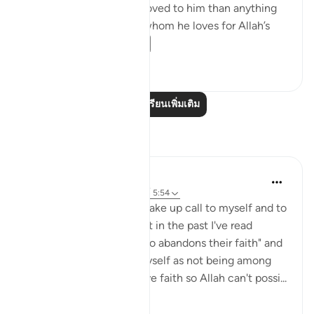
Messenger are more beloved to him than anything
else; that he only loves whom he loves for Allah’s
sake; and that...
ดูเพิ่มเติม
7
0
อ่านบทเรียนเพิ่มเติม
การสะท้อน
Julie Aoulad-Ali
16 สัปดาห์ที่ผ่านมา
·
อ้างอิง
อายะห์ 5:54
I feel like this ayah is a wake up call to myself and to
all of us. When I've read it in the past I've read
"whoever among you who abandons their faith" and
internally categorised myself as not being among
this group as I know I have faith so Allah can't possi...
ดูเพิ่มเติม