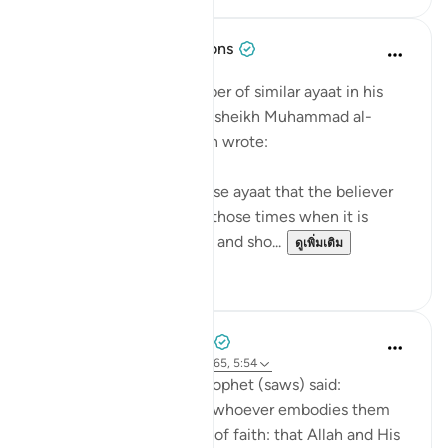
Tulayhah Tafsir Translations
5 ปีที่แล้ว
·
อ้างอิง
อายะห์ 5:54
After mentioning a number of similar ayaat in his
explanation of this ayah, sheikh Muhammad al-
Ameen al-Shinqitee then wrote:
It is understood from these ayaat that the believer
should be gentle only in those times when it is
appropriate to be gentle, and sho...
ดูเพิ่มเติม
0
0
Prophetic Commentary
8 ปีที่แล้ว
·
อ้างอิง
อายะห์ 9:24, 2:165, 5:54
Anas narrates that the Prophet (saws) said:
'There are three things - whoever embodies them
will taste the sweetness of faith: that Allah and His