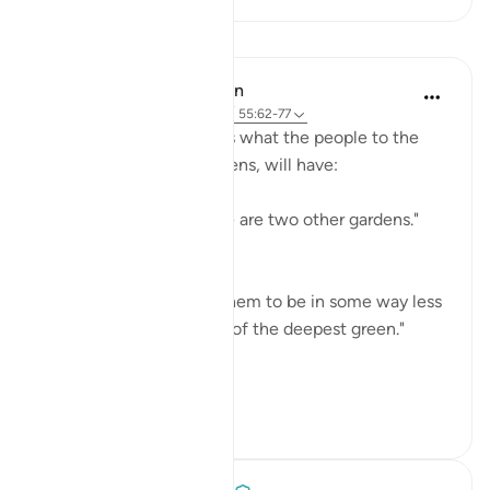
บทเรียน
In the Shade of the Quran
31 สัปดาห์ที่ผ่านมา
·
อ้างอิง
อายะห์ 55:62-77
The surah then describes what the people to the
right, also with two gardens, will have:
"Besides these two there are two other gardens."
(Verse 62)
The description shows them to be in some way less
than the first two: "Both of the deepest green."
(Verse 64)
...
ดูเพิ่มเติม
0
0