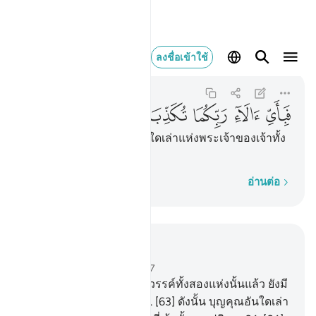
فباي الاء ربكما تكذبان ٧٧
ลงชื่อเข้าใช้
Ar-Rahman
55:77
55:77
ﱧ
ﱨ
ﱩ
ﱪ
ﱫ
[77] ดังนั้น ด้วยบุญคุณอันใดเล่าแห่งพระเจ้าของเจ้าทั้ง
สองที่เจ้าทั้งสองปฏิเสธ
ทีละคำ
อ่านต่อ
อ่านในบริบท
บท 55, หน้าหนังสือ 534, จุซ 27
62
.
[62] และอื่นจากสวนสวรรค์ทั้งสองแห่งนั้นแล้ว ยังมี
สวนสวรรค์อีกสองแห่ง
63
.
[63] ดังนั้น บุญคุณอันใดเล่า