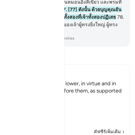
พวกเขาจะนอนเอกเขนกบนหมอนอิงสีเขียว และพรมที่
มีลวดลายอย่างสวยงาม
77
.
[77] ดังนั้น ด้วยบุญคุณอัน
ใดเล่าแห่งพระเจ้าของเจ้าทั้งสองที่เจ้าทั้งสองปฏิเสธ
78
.
[78] พระนามแห่งพระเจ้าของเจ้าผู้ทรงยิ่งใหญ่ ผู้ทรง
โปรดปราน ทรงจำเริญยิ่ง
-
Society of Institutes and Universities
อ่านตัฟซีร์
Ibn Kathir (Abridged)
These two gardens are lower, in virtue and in
status than the two before them, as supported
in the Qur'an.
Allah said:
وَمِن دُونِهِمَا جَنَّتَانِ
(And b
…
อ่านเพิ่มเติม
ตัฟซีร์เพิ่มเติม