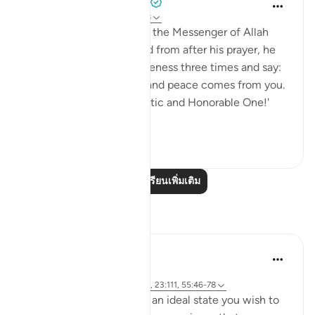
Prophetic Commentary
8 ปีที่แล้ว
·
อ้างอิง
อายะห์ 55:77-78
Thawbân narrates: When the Messenger of Allah
(saws) would turn around from after his prayer, he
would seek Allah’s forgiveness three times and say:
'O Allah, you are Peace, and peace comes from you.
Blessed you are, O Majestic and Honorable One!'
Al-Waleed s...
ดูเพิ่มเติม
0
0
อ่านบทเรียนเพิ่มเติม
การสะท้อน
Hammad Fahim
33 สัปดาห์ที่ผ่านมา
·
อ้างอิง
อายะห์ 37:60-61, 83:27-28, 23:111, 55:46-78
Success is the pursuit of an ideal state you wish to