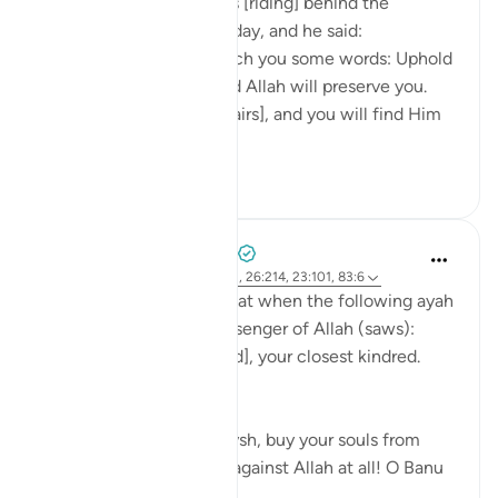
Ibn ‘Abbâs narrates: I was [riding] behind the
Messenger of Allah one day, and he said:
'O young man, I shall teach you some words: Uphold
Allah [in your affairs], and Allah will preserve you.
Uphold Allah [in your affairs], and you will find Him
in front o...
ดูเพิ่มเติม
1
0
Prophetic Commentary
8 ปีที่แล้ว
·
อ้างอิง
อายะห์ 72:21-22, 26:214, 23:101, 83:6
Abu Hurayrah narrates that when the following ayah
was revealed to the Messenger of Allah (saws):
And warn, [O Muhammad], your closest kindred.
[26:214]
He said: 'O tribe of Quraysh, buy your souls from
Allah! I cannot help you against Allah at all! O Banu
‘A...
ดูเพิ่มเติม