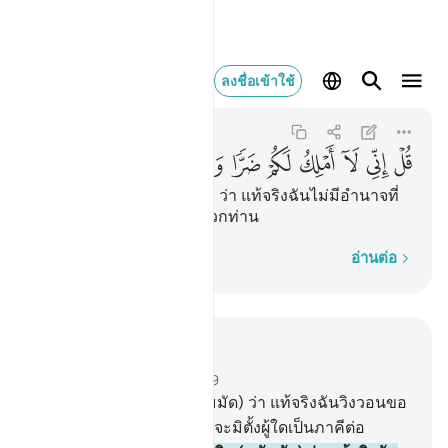
قل اني لا املك لكم ض
ลงชื่อเข้าใช้
Al-Jinn
72:21
72:21
ﲄ
ﲅ
ﲆ
ﲇ
ﲈ
ﲉ
ﲊ
ﲋ
ﲌ
[21] จงกล่าวเถิด (มุฮัมมัด) ว่า แท้จริงฉันไม่มีอำนาจที่
จะให้โทษและให้คุณแก่พวกท่าน
ทีละคำ
อ่านต่อ
อ่านในบริบท
บท 72, หน้าหนังสือ 573, จุซ 29
20
.
[20] จงกล่าวเถิด (มุฮัมมัด) ว่า แท้จริงฉันวิงวอนขอ
ต่อพระเจ้าของฉัน และฉันจะมิตั้งผู้ใดเป็นภาคีต่อ