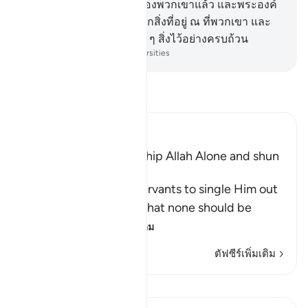
เผยแผ่สาส์นของพระเจ้าของพวกเขาแล้ว และพระองค์
ได้ทรงห้อมล้อม (รอบรู้) ทุกสิ่งที่อยู่ ณ ที่พวกเขา และ
พระองค์ทรงนับจำนวนทุก ๆ สิ่งไว้อย่างครบถ้วน
-
Society of Institutes and Universities
อ่านตัฟซีร์
Ibn Kathir (Abridged)
The Command to worship Allah Alone and shun
Shirk
Allah commands His servants to single Him out
alone for worship and that none should be
supplicated t
…
อ่านเพิ่มเติม
ตัฟซีร์เพิ่มเติม
บทเรียน