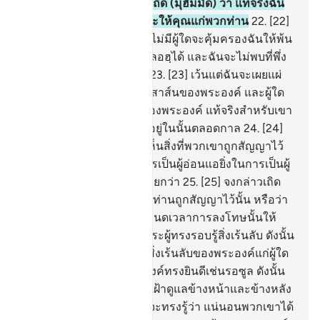
พระองค์
21
.
[21] จงกล่าวเถิด (มุฮัมมัด) ว่า แท้จริงฉัน
ไม่มีอำนาจที่จะให้โทษและให้คุณแก่พวกท่าน
22
.
[22]
จงกล่าวเถิด (มุฮัมมัด) ว่า ไม่มีผู้ใดจะคุ้มครองฉันให้พ้น
จาก (การลงโทษของ) อัลลอฮฺได้ และฉันจะไม่พบที่พึ่ง
อันใดอื่นจากพระองค์เลย
23
.
[23] เว้นแต่ฉันจะเผยแผ่
(สิ่งที่รับ) จากอัลลอฮฺ และสาส์นของพระองค์ และผู้ใด
ฝ่าฝืนอัลลอฮฺ และรอซูลของพระองค์ แท้จริงสำหรับเขา
นั้นคือไฟนรก เป็นผู้พำนักอยู่ในนั้นตลอดกาล
24
.
[24]
จนกระทั่งเมื่อพวกเขาได้เห็นสิ่งที่พวกเขาถูกสัญญาไว้
แล้วพวกเขาก็จะได้รู้ว่าใครเป็นผู้อ่อนแอยิ่งในการเป็นผู้
ช่วยเหลือ และมีจำนวนน้อยกว่า
25
.
[25] จงกล่าวเถิด
(มุฮัมมัด) ฉันไม่รู้สิ่งที่พวกท่านถูกสัญญาไว้นั้น หรือว่า
พระเจ้าของฉันจะทรงกำหนดเวลาการลงโทษนั้นให้
ห่างไกลออกไป
26
.
[26] พระผู้ทรงรอบรู้สิ่งเร้นลับ ดังนั้น
พระองค์จะไม่ทรงเปิดเผยสิ่งเร้นลับของพระองค์แก่ผู้ใด
27
.
[27] นอกจากผู้ที่พระองค์ทรงยินดีเช่นรอซูล ดังนั้น
พระองค์จะทรงส่งผู้พิทักษ์เฝ้าดูแลข้างหน้าและข้างหลัง
เขา
28
.
[28] เพื่อพระองค์จะทรงรู้ว่า แน่นอนพวกเขาได้