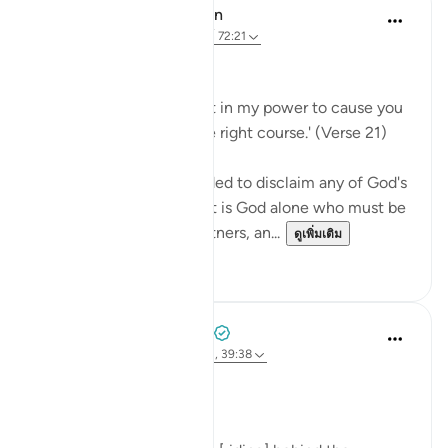
In the Shade of the Quran
31 สัปดาห์ที่ผ่านมา
·
อ้างอิง
อายะห์ 72:21
No Help from Anyone
Say Muhammad: 'It is not in my power to cause you
harm or to set you on the right course.' (Verse 21)
The Prophet is commanded to disclaim any of God's
qualities and attributes. It is God alone who must be
worshipped, without partners, an...
ดูเพิ่มเติม
0
0
Prophetic Commentary
8 ปีที่แล้ว
·
อ้างอิง
อายะห์ 72:21-22, 39:38