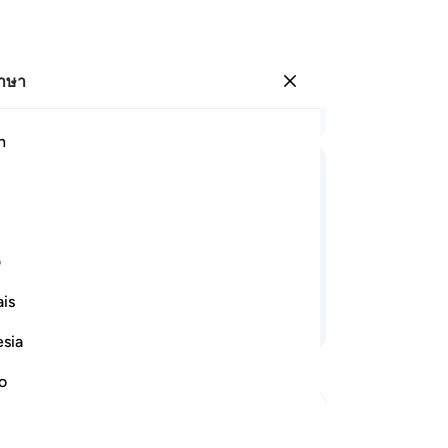
ภาษา
ลงชื่อเข้าใช้
อ่
h
บท 
14
ﳚ
ﳛ
ﳜ
ﳝ
ﳞ
[1
กล
องค์เป็นผู้ทรงเดชานุภาพ ผู้ทรงเมตตา
[14
ف
[1
is
[1
อ่านต่อ
ค่
esia
สา
ปลอ
no
แล
อิ