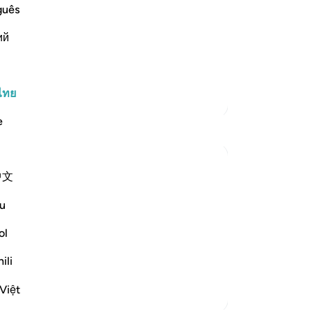
ign, and Their Punishment
ท่
guês
Prophet Salih, upon him be peace, when
นั
 glorified.
ий
แล
บ่
่านเพิ่มเติม
พว
15
ไทย
ตัฟซีร์เพิ่มเติม
ดั
e
สัต
ดื่
15
中文
ฉะ
ese very seriously, but they feared
[1
u
, as also the punishment. They regretted
เศ
เข
ol
ส่
ili
แท
เด
Việt
-
So