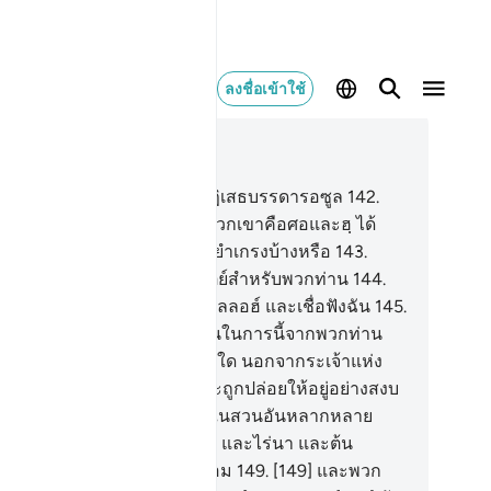
ลงชื่อเข้าใช้
านในบริบท
26, หน้าหนังสือ 373, จุซ 19
1
.
[141] หมู่ชนของซะมู๊ดได้ปฏิเสธบรรดารอซูล
142
.
42] ขณะที่พี่น้องคนหนึ่งของพวกเขาคือศอและฮฺ ได้
่าวแก่พวกเขา โอ้พวกท่านไม่ยำเกรงบ้างหรือ
143
.
3] แท้จริงฉันคือรอซูลผู้ซื่อสัตย์สำหรับพวกท่าน
144
.
44] ดังนั้นพวกท่านจงยำเกรงอัลลอฮ์ และเชื่อฟังฉัน
145
.
45] และฉันมิได้ขอค่าตอบแทนในการนี้จากพวกท่าน
าตอบแทนของฉันมิได้มาจากผู้ใด นอกจากระเจ้าแห่ง
กลโลก
146
.
[146] พวกท่านจะถูกปล่อยให้อยู่อย่างสงบ
ดภัย ณ ที่นี้หรือ
147
.
[147] ในสวนอันหลากหลาย
ะลำธารหลายแห่ง
148
.
[148] และไร่นา และต้น
นทผลัม ซึ่งกิ่งก้านของมันสุกงอม
149
.
[149] และพวก