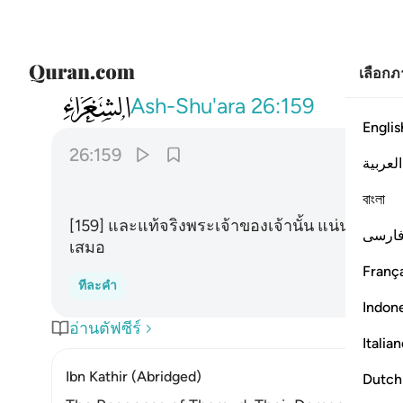
เลือก
026
وان ربك لهو العزيز الرحيم ١٥٩
Ash-Shu'ara
26:159
Englis
26:159
العربية
ﳟ
বাংলা
[159] และแท้จริงพระเจ้าของเจ้านั้น แน่นอนพระ
ارسی
เสมอ
França
ทีละคำ
Indon
อ่านตัฟซีร์
Italia
Ibn Kathir (Abridged)
Dutch