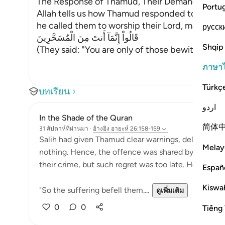
The Response of Thamud, Their Demand for a S
Portu
Allah tells us how Thamud responded to their 
he called them to worship their Lord, may He be
русск
قَالُواْ إِنَّمَآ أَنتَ مِنَ الْمُسَحَّرِينَ
Shqip
(They said: "You are only of those bewitched
…
อ
ภาษา
Türkç
บทเรียน
اردو
In the Shade of the Quran
简体
31 สัปดาห์ที่ผ่านมา
·
อ้างอิง
อายะห์ 26:158-159
Salih had given Thamud clear warnings, delivering th
Melay
nothing. Hence, the offence was shared by them all
their crime, but such regret was too late. Hence:
Españ
Kiswah
"So the suffering befell them....
ดูเพิ่มเติม
0
0
Tiếng 