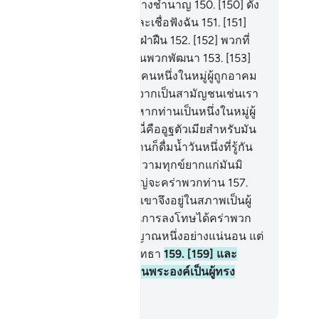
านสะกัดภูเขาเป็นที่อยู่อาศัยอย่างชำนาญ
150
.
[150] ดัง
้นพวกท่านจงยำเกรงอัลลอฮฺ และเชื่อฟังฉัน
151
.
[151]
ะอย่าเชื่อฟังคำสั่งใช้ของพวกฝ่าฝืน
152
.
[152] พวกที่
อนทำลายในแผ่นดิน และไม่เป็นพวกพัฒนา
153
.
[153]
กเขากล่าวว่า แท้จริงท่านเป็นคนหนึ่งในหมู่ผู้ถูกอาคม
4
.
[154] ท่านมิใช่ใครอื่นนอกจากเป็นสามัญชนเช่นเรา
งนั้นจงนำมาสักสัญญาณหนึ่ง หากท่านเป็นหนึ่งในหมู่ผู้
ย์จริง
155
.
[155] เขากล่าวว่า นี่คืออูฐตัวเมียสำหรับมัน
มน้ำวันหนึ่ง และสำหรับพวกท่านก็ดื่มน้ำวันหนึ่งที่รู้กัน
6
.
[156] และพวกท่านอย่าก่อความทุกข์ยากแก่มันมิ
นั้นการลงโทษในวันอันยิ่งใหญ่จะคร่าพวกท่าน
157
.
57] แล้วพวกเขาได้ฆ่ามัน พวกเขาจึงอยู่ในสภาพเป็นผู้
ร้าโศกเสียใจ
158
.
[158] ดังนั้นการลงโทษได้คร่าพวก
าแท้จริงในการนี้ย่อมเป็นสัญญาณหนึ่งอย่างแน่นอน แต่
วนมากของพวกเขาไม่เป็นผู้ศรัทธา
159
.
[159] และ
้จริงพระเจ้าของเจ้านั้น แน่นอนพระองค์เป็นผู้ทรง
ชานุภาพ ผู้ทรงเมตตาเสมอ
ciety of Institutes and Universities