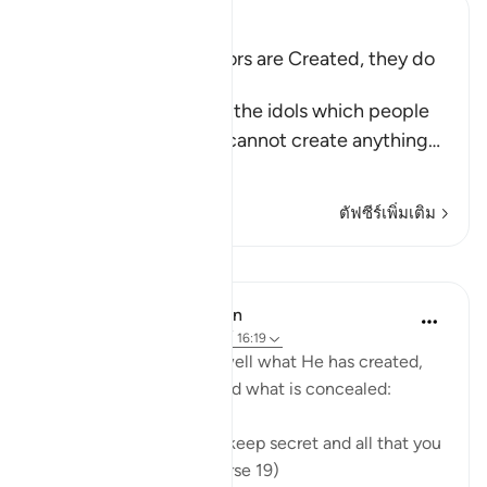
Ibn Kathir (Abridged)
The gods of the Idolators are Created, they do
not create
Then Allah tells us that the idols which people
call on instead of Him cannot create anything
…
อ่านเพิ่มเติม
ตัฟซีร์เพิ่มเติม
บทเรียน
In the Shade of the Quran
31 สัปดาห์ที่ผ่านมา
·
อ้างอิง
อายะห์ 16:19
The Creator knows full well what He has created,
what is apparent of it, and what is concealed:
"God knows all that you keep secret and all that you
bring into the open." (Verse 19)