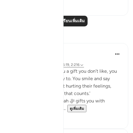
0
0
อ่านบทเรียนเพิ่มเติม
การสะท้อน
Khalisa M.
45 สัปดาห์ที่ผ่านมา
·
อ้างอิง
อายะห์ 27:40, 12:86, 2:9, 16:19, 2:216
When someone gives you a gift you don’t like, you
fake it... or at least you try to. You smile and say
thank you in hopes of not hurting their feelings,
because 'it’s the thought that counts.'
But what about when Allah ﷻ gifts you with
something you don’t like...
ดูเพิ่มเติม
23
5