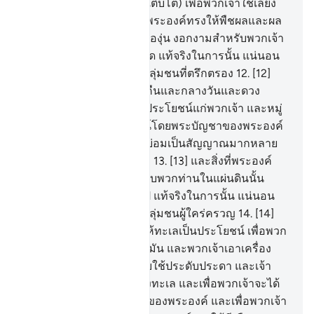
(ทำให้) พฤกษชาติ (เจริญเติบโต) เพื่อพวกเจ้าใช้เลี้ยง
สัตว์
11
.
[11] ด้วยมัน (น้ำ) พระองค์ทรงให้พืชผลและผล
มะกอก และอินทผลัม และองุ่น งอกงามสำหรับพวกเจ้า
และจากผลไม้อีกหลายชนิด แท้จริงในการนั้น แน่นอน
ย่อมเป็นสัญญาณสำหรับกลุ่มชนที่ตรึกตรอง
12
.
[12]
และพระองค์ทรงให้กลางคืนและกลางวันและดวง
อาทิตย์และดวงจันทร์เป็นประโยชน์แก่พวกเจ้า และหมู่
ดาวถูกใช้ให้เป็นประโยชน์โดยพระบัญชาของพระองค์
แท้จริงในการนั้น แน่นอนย่อมเป็นสัญญาณมากหลาย
สำหรับกลุ่มชนที่ใช้ปัญญา
13
.
[13] และสิ่งที่พระองค์
ทรงให้มีขึ้นมากมายสำหรับพวกท่านในแผ่นดินนั้น
ชนิดของมันแตกต่างกันไป แท้จริงในการนั้น แน่นอน
ย่อมเป็นสัญญาณสำหรับกลุ่มชนผู้ใคร่ครวญ
14
.
[14]
และพระองค์คือผู้ทรงทำให้ทะเลเป็นประโยชน์ เพื่อพวก
เจ้าจะได้กินเนื้อนุ่มสดจากมัน และพวกเจ้าเอาเครื่อง
ประดับออกจากมัน สำหรับใช้ประดับประดา และเจ้า
เห็นเรือแล่นฝ่าคลื่นในท้องทะเล และเพื่อพวกเจ้าจะได้
แสวงหาความโปรดปรานของพระองค์ และเพื่อพวกเจ้า