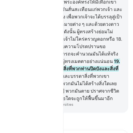
จะได้ขอบคุณ
15
.
[15] และพระองค์ทรงให้มีเทือกเขา
มั่นคงในแผ่นดิน เพื่อมิให้มันสั่นสะเทือนแก่พวกเจ้า และ
(ทำให้มี) ลำน้ำและหนทาง เพื่อพวกเจ้าจะได้บรรลุสู่เป้า
หมาย
16
.
[16] และเครื่องหมายต่าง ๆ และด้วยดวงดาว
พวกเขาใช้นำทาง
17
.
[17] ดังนั้น ผู้ทรงสร้างย่อมไม่
เหมือนกับผู้ที่ถูกสร้าง พวกเจ้าไม่ใคร่ครวญดอกหรือ
18
.
[18] และหากพวกเจ้าจะนับความโปรดปรานขอ
งอัลลอฮฺ พวกเจ้าก็ไม่สามารถจะคำนวณมันได้แท้จริง
อัลลอฮฺนั้น เป็นผู้ทรงอภัย ผู้ทรงเมตตาอย่างแน่นอน
19
.
[19] และอัลลอฮฺทรงรอบรู้สิ่งที่พวกท่านปิดบังและสิ่งที่
พวกท่านเปิดเผย
20
.
[20] และบรรดาสิ่งที่พวกเขา
วิงวอนอื่นจากอัลลอฮฺนั้น พวกมันไม่ได้สร้างสิ่งใดเลย
แต่พวกมันถูกสร้าง
21
.
[21] พวกมันตาย ปราศจากชีวิต
และพวกมันไม่รู้ด้วยว่า เมื่อใดจะถูกให้ฟื้นขึ้นมาอีก
-
Society of Institutes and Universities
อ่านตัฟซีร์