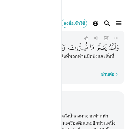
والله يعلم ما تسرون و
ลงชื่อเข้าใช้
An-Nahl
16:19
16:19
ﱨ
ﱩ
ﱪ
ﱫ
ﱬ
ﱭ
ﱮ
[19] และอัลลอฮฺทรงรอบรู้สิ่งที่พวกท่านปิดบังและสิ่งที่
พวกท่านเปิดเผย
ทีละคำ
อ่านต่อ
อ่านในบริบท
บท 16, หน้าหนังสือ 269, จุซ 14
10
.
[10] พระองค์คือ ผู้ทรงหลั่งน้ำลงมาจากฟากฟ้า
สำหรับพวกเจ้า ส่วนหนึ่งเป็นเครื่องดื่มและอีกส่วนหนึ่ง