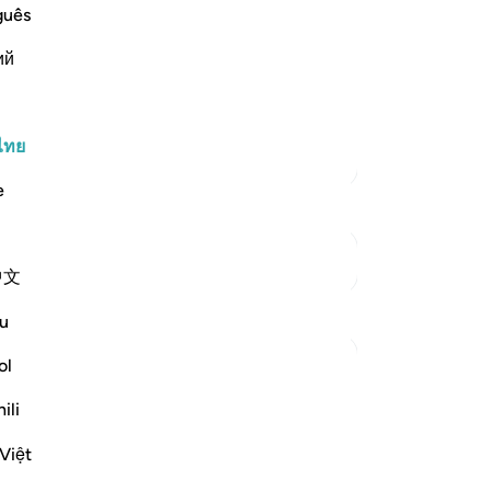
t He has prepared for them of esteem,
ปร
guês
เท่
ий
ปร
be a success;) Ibn `Abbas and Ad-Dahhak
[4
วั
และ
ไทย
ตัฟซีร์เพิ่มเติม
จะด
e
-
So
บั
ดูจุดเชื่อมต่อ
中文
คุณ
การสะท้อน
u
ol
Umar Shariff
5 ปีที่แล้ว
·
อ้างอิง
อายะห์ 78:35
ili
These days we listen to vain talks like
comedies, conspiracy theories (even we
Việt
got dedicated Apps & Social media), etc