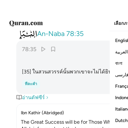
เลือก
078
لا يسمعون فيها لغوا ولا كذابا ٣٥
An-Naba
78:35
Englis
78:35
العربية
বাংলা
[35] ในสวนสวรรค์นั้นพวกเขาจะไม่ได้ยินคำพูด
ارسی
ทีละคำ
França
อ่านตัฟซีร์
Indon
Italia
Ibn Kathir (Abridged)
Dutch
The Great Success will be for Those Who have