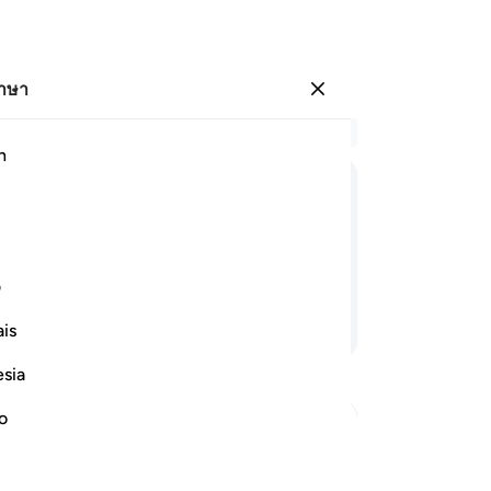
ภาษา
ลงชื่อเข้าใช้
อ่
h
บท 
31
ﱎ
ﱏ
ﱐ
ﱑ
ﱒ
ﱓ
ﱔ
32
บร
ไร้สาระและคำกล่าวเท็จ
มีเ
ف
ไม
อ่านต่อ
is
เป
อย
esia
ดิน
ปร
no
พร
 Taqwa
แถ