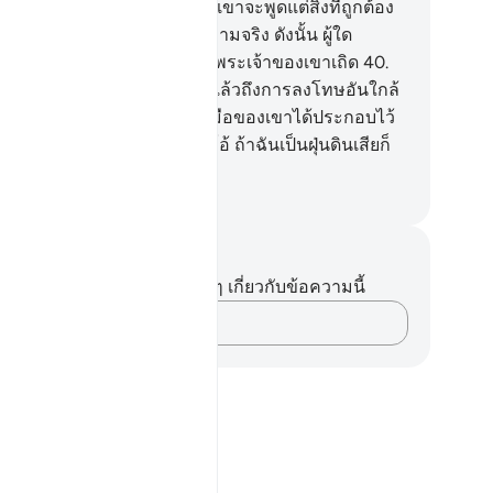
านีทรงอนุญาตให้แก่เขา และเขาจะพูดแต่สิ่งที่ถูกต้อง
านั้น
39
.
[39] นั่นคือวันแห่งความจริง ดังนั้น ผู้ใด
ะสงค์ก็ให้เขายึดทางกลับไปสู่พระเจ้าของเขาเถิด
40
.
0] แท้จริงเราได้เตือนพวกเจ้าแล้วถึงการลงโทษอันใกล้
นที่มนุษย์จะมองไปยังสิ่งที่สองมือของเขาได้ประกอบไว้
ผู้ปฏิเสธศรัทธาจะกล่าวว่า โอ้ ถ้าฉันเป็นฝุ่นดินเสียก็
ี
ciety of Institutes and Universities
นทึกและข้อคิด
ไม่มีบันทึกหรือข้อคิดเห็นใดๆ เกี่ยวกับข้อความนี้
บันทึกความคิดของคุณ…