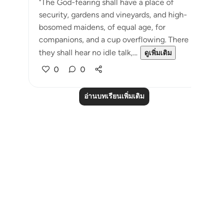
"The God-fearing shall have a place of
security, gardens and vineyards, and high-
bosomed maidens, of equal age, for
companions, and a cup overflowing. There
they shall hear no idle talk,...
ดูเพิ่มเติม
0
0
อ่านบทเรียนเพิ่มเติม