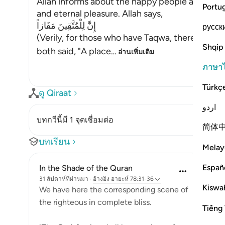
Allah informs about the happy people and wha
Portu
and eternal pleasure. Allah says,
إِنَّ لِلْمُتَّقِينَ مَفَازاً
русск
(Verily, for those who have Taqwa, there will 
Shqip
both said, "A place
…
อ่านเพิ่มเติม
ภาษา
Türkç
ดู Qiraat
اردو
บทกวีนี้มี 1 จุดเชื่อมต่อ
简体
บทเรียน
Melay
Españ
In the Shade of the Quran
31 สัปดาห์ที่ผ่านมา
·
อ้างอิง
อายะห์ 78:31-36
Kiswah
We have here the corresponding scene of
the righteous in complete bliss.
Tiếng 