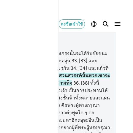
ลงชื่อเข้าใช้
านในบริบท
78, หน้าหนังสือ 583, จุซ 30
.
[31] แท้จริงสำหรับบรรดาผู้ยำเกรงนั้นจะได้รับชัยชนะ
.
[32] เรือกสวนหลากหลายและองุ่น
33
.
[33] และ
รดาสาววัยรุ่นที่มีอายุคราวเดียวกัน
34
.
[34] และแก้วที่
ครื่องดื่มเต็มเปี่ยม
35
.
[35] ในสวนสวรรค์นั้นพวกเขาจะ
่ได้ยินคำพูดไร้สาระและคำกล่าวเท็จ
36
.
[36] ทั้งนี้
็นการตอบแทนจากพระเจ้าของเจ้า เป็นการประทานให้
่างพอเพียง
37
.
[37] พระเจ้าแห่งชั้นฟ้าทั้งหลายและแผ่น
 และสิ่งที่อยู่ในระหว่างทั้งสอง คือพระผู้ทรงกรุณา
านี พวกเขาไม่มีอำนาจที่จะกล่าวคำพูดใด ๆ ต่อ
ะองค์
38
.
[38] วันซึ่งญิบรีลและมลาอิกะฮฺจะยืนเป็น
วเดียวกัน พวกเขาจะไม่พูด นอกจากผู้ที่พระผู้ทรงกรุณา