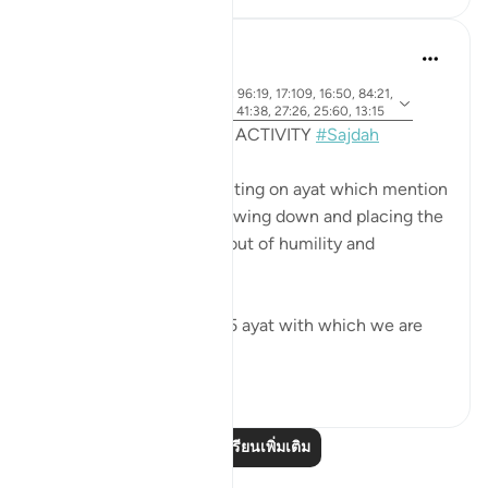
Sohaib Saeed
4 ปีที่แล้ว
·
อายะห์ 7:206, 22:18, 32:15, 96:19, 17:109, 16:50, 84:21,
อ้างอิง
53:62, 19:58, 38:24, 22:77, 41:38, 27:26, 25:60, 13:15
MONTHLY REFLECTION ACTIVITY
#Sajdah
This month we are reflecting on ayat which mention
the act of prostration, bowing down and placing the
forehead on the ground out of humility and
adoration to our Creator.
Among them are up to 15 ayat with which we are
ma...
ดูเพิ่มเติม
61
11
อ่านบทเรียนเพิ่มเติม