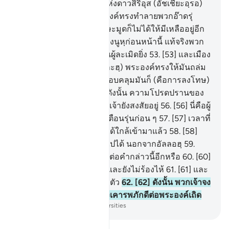
พระองค์ทรงเป็นพระเจ้าแห่งดาวสิริอุส (อัชเชียะอฺรอ)
50
.
[50] และแท้จริง พระองค์ทรงทำลายพวกอ๊าดรุ่
นก่อน ๆ
51
.
[51] และพวกษะมูดก็ไม่ได้ให้มีเหลืออยู่อีก
เลย
52
.
[52] และหมู่ชนของนูหฺก่อนหน้านี้ แท้จริงพวก
เขาเป็นผู้อธรรมยิ่งและเป็นผู้ละเมิดยิ่ง
53
.
[53] และเมือง
ที่พลิกคว่ำลง (อัลมุอฺตะฟิกะฮฺ) พระองค์ทรงให้มันถล่ม
ลง
54
.
[54] ฉะนั้น สิ่งที่ครอบคลุมมันก็ (คือการลงโทษ)
ได้ครอบคลุมมัน
55
.
[55] ดังนั้น ความโปรดปรานของ
พระเจ้าของเจ้าอันใดเล่าที่เจ้ายังสงสัยอยู่
56
.
[56] นี่คือผู้
ตักเตือนที่มาจากปวงผู้ตักเตือนรุ่นก่อน ๆ
57
.
[57] เวลาที่
ใกล้เข้ามา (วันกิยามะฮฺ) ได้ใกล้เข้ามาแล้ว
58
.
[58]
ไม่มีผู้ใดที่จะปัดเป่าให้พ้นไปได้ นอกจากอัลลอฮฺ
59
.
[59] พวกเจ้ายังคงแปลกใจต่อคำกล่าวนี้อีกหรือ
60
.
[60]
และพวกเจ้ายังคงหัวเราะ และยังไม่ร้องไห้
61
.
[61] และ
พวกเจ้ายังคงหลงระเริงลืมตัว
62
.
[62] ดังนั้น พวกเจ้าจง
สุญูดต่ออัลลอฮฺเถิด และจงเคารพภักดีต่อพระองค์เถิด
-
Society of Institutes and Universities