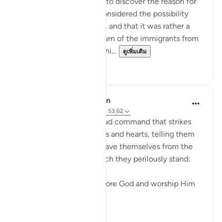
I spent some time trying to discover the reason for
this prostration. I even considered the possibility
that it did not take place, and that it was rather a
report explaining the return of the immigrants from
Abyssinia. It was during thi...
ดูเพิ่มเติม
0
0
In the Shade of the Quran
31 สัปดาห์ที่ผ่านมา
·
อ้างอิง
อายะห์ 53:62
The surah ends with a loud command that strikes
both the unbelievers' ears and hearts, telling them
what they should do to save themselves from the
abyss at the edge of which they perilously stand:
"Prostrate yourselves before God and worship Him
alone." (Ver...
ดูเพิ่มเติม
0
0