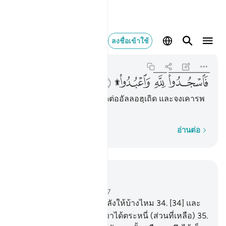
فاسجدوا لله واعبدوا ۩ ٢
ลงชื่อเข้าใช้
An-Najm
53:62
53:62
ﲗﲘ
ﲙﲚ
ﲛﲜ
ﲝ
[62] ดังนั้น พวกเจ้าจงสุญูดต่ออัลลอฮฺเถิด และจงเคารพ
ภักดีต่อพระองค์เถิด
ทีละคำ
อ่านต่อ
อ่านในบริบท
บท 53, หน้าหนังสือ 528, จุซ 27
33
.
[33] เจ้าได้เห็นผู้ที่ผินหลังให้บ้างไหม
34
.
[34] และ
เขาให้เพียงเล็กน้อย และเขาได้ตระหนี่ (ส่วนที่เหลือ)
35
.