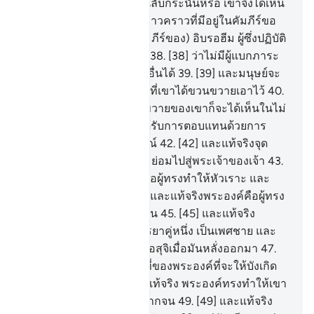
[35] เขามีความรู้ในสิ่งเร้นลับกระนั้นหรือ เขาจึงได้เห็น
36
.
[36] หรือว่าเขามิไรับข่าวคราวที่มีอยู่ในคัมภีร์ขอ
งมูซา
37
.
[37] และ (ในคัมภีร์ของ) อิบรอฮีม ผู้ซึ่งปฏิบัติ
ตามสัญญาอย่างครบครัน
38
.
[38] ว่าไม่มีผู้แบกภาระ
คนใดที่จะแบกภาระของผู้อื่นได้
39
.
[39] และมนุษย์จะ
ไม่ได้อะไรเลย นอกจากสิ่งที่เขาได้ขวนขวายเอาไว้
40
.
[40] และแท้จริงการขวนขวายของเขาก็จะได้เห็นในไม่
ช้า
41
.
[41] แล้วเขาก็จะได้รับการตอบแทนด้วยการ
ตอบแทนที่ครบถ้วนสมบูรณ์
42
.
[42] และแท้จริงจุด
หมายปลายทาง (ของเขา) ย่อมไปสู่พระเจ้าของเจ้า
43
.
[43] และแท้จริงพระองค์คือผู้ทรงทำให้หัวเราะ และ
ทรงทำให้ร้องไห้
44
.
[44] และแท้จริงพระองค์คือผู้ทรง
ทำให้ตายและทรงทำให้เป็น
45
.
[45] และแท้จริง
พระองค์ทรงสร้างสามีภรรยาคู่หนึ่ง เป็นเพศชาย และ
เพศหญิง
46
.
[46] จากเชื้ออสุจิเมื่อมันหลั่งออกมา
47
.
[47] และแท้จริง เป็นหน้าที่ของพระองค์ที่จะให้บังเกิด
อีกครั้งหนึ่ง
48
.
[48] และแท้จริง พระองค์ทรงทำให้เขา
ร่ำรวยและทรงทำให้เขายากจน
49
.
[49] และแท้จริง