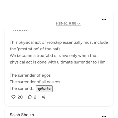
การสะท้อน
Sherene Mansor
4 ปีที่แล้ว
·
อ้างอิง
อายะห์ 53:62, 89:29-30, 6:162
'Prostrate!'
This physical act of worship essentially must include
the 'prostration' of the nafs.
We become a true 'abd or slave only when the
physical act is done with ultimate surrender to Him.
The surrender of egos
The surrender of all desires
The surrend...
ดูเพิ่มเติม
20
2
Salah Sheikh