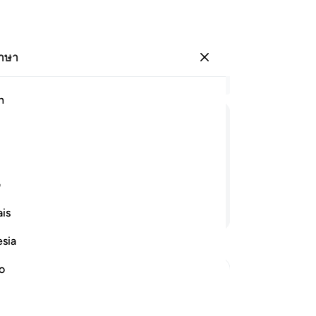
ภาษา
ลงชื่อเข้าใช้
อ่
h
บท 
31
ﱎ
ﱏ
ﱐ
ﱑ
ﱒ
ﱓ
ﱔ
32
บร
ไร้สาระและคำกล่าวเท็จ
มีเ
ف
ไม
อ่านต่อ
is
เป
อย
esia
ดิน
ปร
no
พร
 Taqwa
แถ