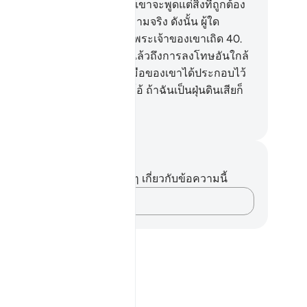
านีทรงอนุญาตให้แก่เขา และเขาจะพูดแต่สิ่งที่ถูกต้อง
านั้น
39
.
[39] นั่นคือวันแห่งความจริง ดังนั้น ผู้ใด
ะสงค์ก็ให้เขายึดทางกลับไปสู่พระเจ้าของเขาเถิด
40
.
0] แท้จริงเราได้เตือนพวกเจ้าแล้วถึงการลงโทษอันใกล้
นที่มนุษย์จะมองไปยังสิ่งที่สองมือของเขาได้ประกอบไว้
ผู้ปฏิเสธศรัทธาจะกล่าวว่า โอ้ ถ้าฉันเป็นฝุ่นดินเสียก็
ี
ciety of Institutes and Universities
นทึกและข้อคิด
ไม่มีบันทึกหรือข้อคิดเห็นใดๆ เกี่ยวกับข้อความนี้
บันทึกความคิดของคุณ…