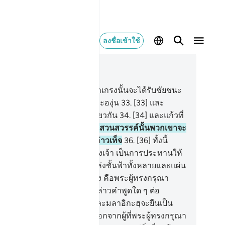
ลงชื่อเข้าใช้
านในบริบท
78, หน้าหนังสือ 583, จุซ 30
.
[31] แท้จริงสำหรับบรรดาผู้ยำเกรงนั้นจะได้รับชัยชนะ
.
[32] เรือกสวนหลากหลายและองุ่น
33
.
[33] และ
รดาสาววัยรุ่นที่มีอายุคราวเดียวกัน
34
.
[34] และแก้วที่
ครื่องดื่มเต็มเปี่ยม
35
.
[35] ในสวนสวรรค์นั้นพวกเขาจะ
่ได้ยินคำพูดไร้สาระและคำกล่าวเท็จ
36
.
[36] ทั้งนี้
็นการตอบแทนจากพระเจ้าของเจ้า เป็นการประทานให้
่างพอเพียง
37
.
[37] พระเจ้าแห่งชั้นฟ้าทั้งหลายและแผ่น
 และสิ่งที่อยู่ในระหว่างทั้งสอง คือพระผู้ทรงกรุณา
านี พวกเขาไม่มีอำนาจที่จะกล่าวคำพูดใด ๆ ต่อ
ะองค์
38
.
[38] วันซึ่งญิบรีลและมลาอิกะฮฺจะยืนเป็น
วเดียวกัน พวกเขาจะไม่พูด นอกจากผู้ที่พระผู้ทรงกรุณา