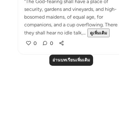
"The God-fearing shall have a place of
security, gardens and vineyards, and high-
bosomed maidens, of equal age, for
companions, and a cup overflowing. There
they shall hear no idle talk,...
ดูเพิ่มเติม
0
0
อ่านบทเรียนเพิ่มเติม