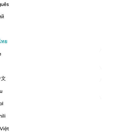
t He has prepared for them of esteem,
ปร
guês
เท่
ий
ปร
be a success;) Ibn `Abbas and Ad-Dahhak
[4
วั
และ
ไทย
ตัฟซีร์เพิ่มเติม
จะด
e
-
So
บั
ดูจุดเชื่อมต่อ
中文
คุณ
การสะท้อน
u
ol
Umar Shariff
5 ปีที่แล้ว
·
อ้างอิง
อายะห์ 78:35
ili
These days we listen to vain talks like
comedies, conspiracy theories (even we
Việt
got dedicated Apps & Social media), etc