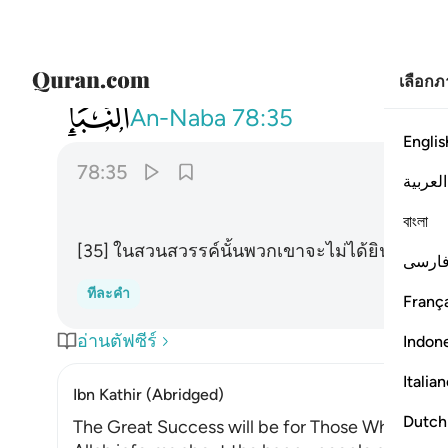
เลือก
078
لا يسمعون فيها لغوا ولا كذابا ٣٥
An-Naba
78:35
Englis
78:35
العربية
বাংলা
[35] ในสวนสวรรค์นั้นพวกเขาจะไม่ได้ยินคำพูด
ارسی
ทีละคำ
França
อ่านตัฟซีร์
Indon
Italia
Ibn Kathir (Abridged)
Dutch
The Great Success will be for Those Who have