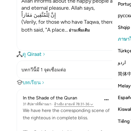
Allah informs about the happy people and wha
Portu
and eternal pleasure. Allah says,
إِنَّ لِلْمُتَّقِينَ مَفَازاً
русск
(Verily, for those who have Taqwa, there will 
Shqip
both said, "A place
…
อ่านเพิ่มเติม
ภาษา
Türkç
ดู Qiraat
اردو
บทกวีนี้มี 1 จุดเชื่อมต่อ
简体
บทเรียน
Melay
Españ
In the Shade of the Quran
31 สัปดาห์ที่ผ่านมา
·
อ้างอิง
อายะห์ 78:31-36
Kiswah
We have here the corresponding scene of
the righteous in complete bliss.
Tiếng 