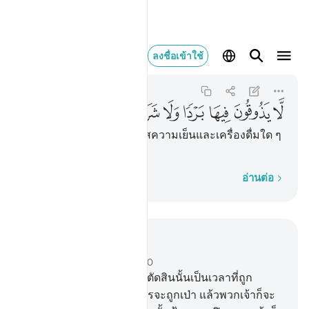
لا يذوقون فيها بردا ولا 
ลงชื่อเข้าใช้
An-Naba
78:24
78:24
ﲥ
ﲦ
ﲧ
ﲨ
ﲩ
ﲪ
ﲫ
[24] พวกเขาจะไม่ได้ลิ้มรสความเย็นและเครื่องดื่มใด ๆ
ในนรกนั้น
ทีละคำ
อ่านต่อ
อ่านในบริบท
บท 78, หน้าหนังสือ 582, จุซ 30
17
.
[17] แท้จริงวันแห่งการตัดสินนั้นเป็นเวลาที่ถูก
กำหนดไว้
18
.
[18] วันที่แตรจะถูกเป่า แล้วพวกเจ้าก็จะ