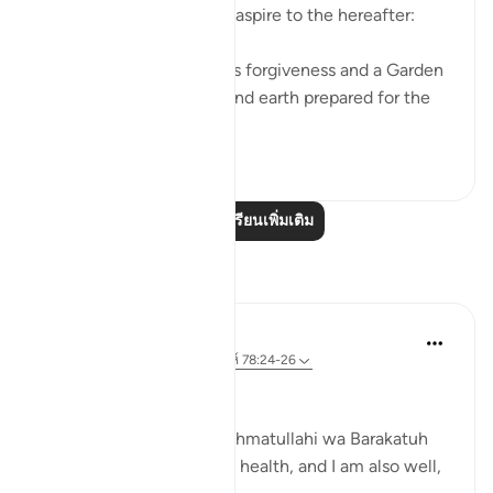
hard and invite others to aspire to the hereafter:
'Hurry towards your Lord’s forgiveness and a Garden
as wide as the heavens and earth prepared for the
rig...
ดูเพิ่มเติม
17
1
อ่านบทเรียนเพิ่มเติม
การสะท้อน
Zufisha Khaleel
29 สัปดาห์ที่ผ่านมา
·
อ้างอิง
อายะห์ 78:24-26
Bismillah..
Assalamu Alaikum wa Rahmatullahi wa Barakatuh
I hope you are all in good health, and I am also well,