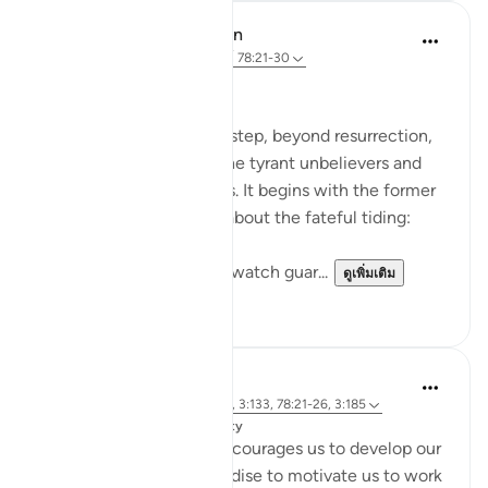
In the Shade of the Quran
31 สัปดาห์ที่ผ่านมา
·
อ้างอิง
อายะห์ 78:21-30
The Fateful Day
The surah takes another step, beyond resurrection,
to describe the fate of the tyrant unbelievers and
also that of the righteous. It begins with the former
group who raise doubts about the fateful tiding:
"Hell stands as a vigilant watch guar...
ดูเพิ่มเติม
0
0
Dr. Magdy Al-Hilali
4 ปีที่แล้ว
·
อ้างอิง
อายะห์ 73:12-13, 3:133, 78:21-26, 3:185
โพสต์ใน
Muslim American Society
The Quran repeatedly encourages us to develop our
love and longing for Paradise to motivate us to work