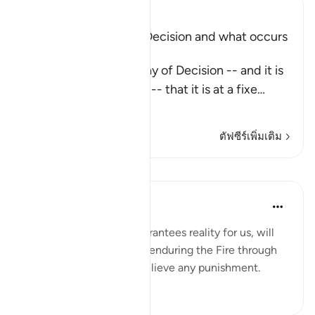
Ibn Kathir (Abridged)
Explaining the Day of Decision and what occurs
during it
Allah says about the Day of Decision -- and it is
the Day of Judgement -- that it is at a fixe
…
อ่านเพิ่มเติม
ตัฟซีร์เพิ่มเติม
บทเรียน
Yaser Birjas
8 ปีที่แล้ว
·
อ้างอิง
อายะห์ 78:24
Tasting, a sense that guarantees reality for us, will
not be felt when we are enduring the Fire through
cool breeze or drink to relieve any punishment.
0
0