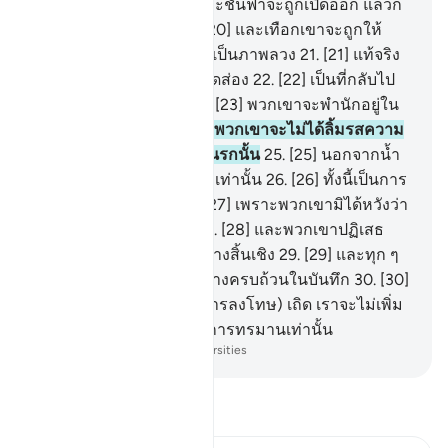
มากันเป็นหมู่ ๆ
19
.
[19] และชั้นฟ้าจะถูกเปิดออก แล้วก็
จะมีประตูหลายบาน
20
.
[20] และเทือกเขาจะถูกให้
เคลื่อนออกไป แล้วก็กลายเป็นภาพลวง
21
.
[21] แท้จริง
นรกญะฮันนัมนั้นเป็นที่สอดส่อง
22
.
[22] เป็นที่กลับไป
สำหรับบรรดาผู้ละเมิด
23
.
[23] พวกเขาจะพำนักอยู่ใน
นั้นเป็นเวลานาน
24
.
[24] พวกเขาจะไม่ได้ลิ้มรสความ
เย็นและเครื่องดื่มใด ๆ ในนรกนั้น
25
.
[25] นอกจากน้ำ
เดือดและน้ำเลือดน้ำหนองเท่านั้น
26
.
[26] ทั้งนี้เป็นการ
ตอบแทนอย่างคู่ควร
27
.
[27] เพราะพวกเขามิได้หวังว่า
จะมีการชำระสอบสวน
28
.
[28] และพวกเขาปฏิเสธ
สัญญาณต่าง ๆ ของเราอย่างสิ้นเชิง
29
.
[29] และทุก ๆ
สิ่งนั้นเราได้จารึกมันไว้อย่างครบถ้วนในบันทึก
30
.
[30]
ดังนั้น พวกเจ้าจงลิ้มรส (การลงโทษ) เถิด เราจะไม่เพิ่ม
อันใดแก่พวกเจ้านอกจากการทรมานเท่านั้น
-
Society of Institutes and Universities
อ่านตัฟซีร์