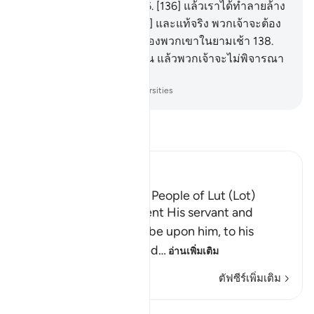
เหลืออยู่ในหมู่ผู้รั้งท้าย
136
.
[136] แล้วเราได้ทำลายล้าง
คนอื่น ๆ ทั้งหมด
137
.
[137] และแท้จริง พวกเจ้าจะต้อง
เดินผ่าน (ไปมา) สถานที่ของพวกเขาในยามเช้า
138
.
[138] และยามค่ำคืน ดังนั้น แล้วพวกเจ้าจะไม่พิจารณา
ดูดอกหรือ?
-
Society of Institutes and Universities
อ่านตัฟซีร์
Ibn Kathir (Abridged)
The Destruction of the People of Lut (Lot)
Allah tells us that He sent His servant and
Messenger Lut, peace be upon him, to his
people, and they denied
…
อ่านเพิ่มเติม
ตัฟซีร์เพิ่มเติม
บทเรียน