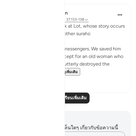
In the Shade of the Quran
31 สัปดาห์ที่ผ่านมา
·
อ้างอิง
อายะห์ 37:133-138
Here, we take a brief look at Lot, whose story occurs
after Abraham's story in other surahs:
Lot was also one of Our messengers. We saved him
and all his household, except for an old woman who
stayed behind. Then We utterly destroyed the
others. Surely you pa...
ดูเพิ่มเติม
0
0
อ่านบทเรียนเพิ่มเติม
บันทึกและข้อคิด
คุณไม่มีบันทึกหรือข้อคิดเห็นใดๆ เกี่ยวกับข้อความนี้