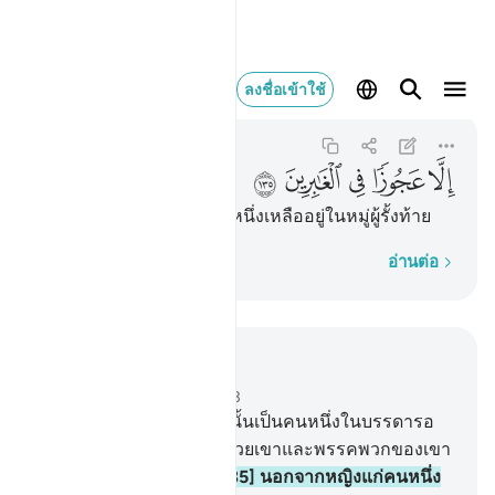
الا عجوزا في الغابرين ١٣٥
ลงชื่อเข้าใช้
As-Saffat
37:135
37:135
ﱨ
ﱩ
ﱪ
ﱫ
ﱬ
[135] นอกจากหญิงแก่คนหนึ่งเหลืออยู่ในหมู่ผู้รั้งท้าย
ทีละคำ
อ่านต่อ
อ่านในบริบท
บท 37, หน้าหนังสือ 451, จุซ 23
133
.
[133] และแท้จริง ลูฏนั้นเป็นคนหนึ่งในบรรดารอ
ซูล
134
.
[134] เมื่อเราได้ช่วยเขาและพรรคพวกของเขา
ทั้งหมดให้รอดพ้น
135
.
[135] นอกจากหญิงแก่คนหนึ่ง