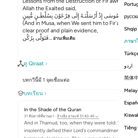
Lessons from the Destruction of Fir`awn, `Ad, 
Portu
Allah the Exalted said,
وَفِى مُوسَى إِذْ أَرْسَلْنَـهُ إِلَى فِرْعَوْنَ بِسُلْطَـنٍ مُّبِينٍ
русск
(And in Musa, when We sent him to Fir`awn with
Shqip
clear proof and plain evidence,
فَتَوَلَّى بِرُكْن
…
อ่านเพิ่มเติม
ภาษา
Türkç
ดู Qiraat
اردو
简体
บทกวีนี้มี 1 จุดเชื่อมต่อ
Melay
บทเรียน
Españ
In the Shade of the Quran
Kiswah
31 สัปดาห์ที่ผ่านมา
·
อ้างอิง
อายะห์ 51:43-45
And in Thamud, too, when they were told: 'You can en
Tiếng 
insolently defied their Lord's commandment. So, th