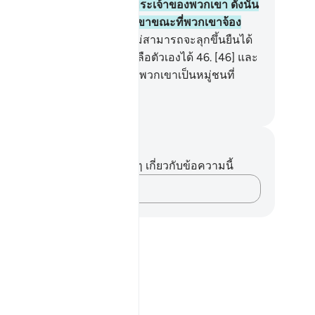
าทายโอหังต่อพระบัญชาของพระเจ้าของพวกเขา ดังนั้น
ียงกัมปนาทก็ได้คร่าชีวิตพวกเขาขณะที่พวกเขาจ้อง
ดูอยู่
45
.
[45] แล้วพวกเขาไม่สามารถจะลุกขึ้นยืนได้
ะพวกเขาก็ไม่สามารถช่วยเหลือตัวเองได้
46
.
[46] และ
่ชนของนูหฺก่อนหน้านี้ แท้จริงพวกเขาเป็นหมู่ชนที่
ฝืน
ciety of Institutes and Universities
นทึกและข้อคิด
ไม่มีบันทึกหรือข้อคิดเห็นใดๆ เกี่ยวกับข้อความนี้
บันทึกความคิดของคุณ…