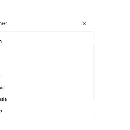
ภาษา
ลงชื่อเข้าใช้
อ่
h
บท 
38
ﲤ
ﲥ
ﲦ
ﲧ
ﲨ
ﲩ
พร
หล
พระเจ้าของพวกเขา ดังนั้นเสียง
หน
ف
องดูอยู่
เร
is
เข
อ่านต่อ
เร
esia
เข
กร
no
แล
จงส