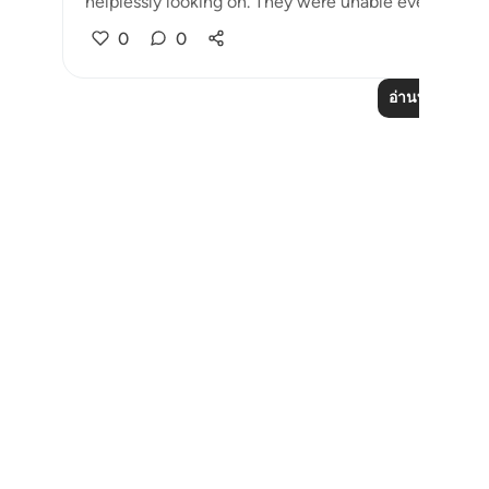
helplessly looking on. They were unable even to rise;
0
0
อ่านบทเรียนเพิ่
Notes
placeholders
close