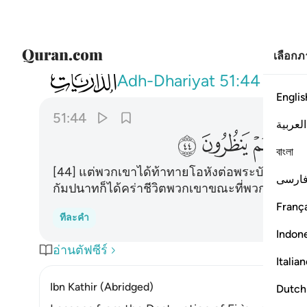
เลือก
051
فعتوا عن امر ربهم فاخذتهم الصاعقة وهم ينظرو
Adh-Dhariyat
51:44
Englis
51:44
العربية
ﲪ
ﲫ
ﲬ
বাংলা
[44] แต่พวกเขาได้ท้าทายโอหังต่อพระบัญชาของ
ارسی
กัมปนาทก็ได้คร่าชีวิตพวกเขาขณะที่พวกเขาจ้องม
França
ทีละคำ
Indon
อ่านตัฟซีร์
Italia
Ibn Kathir (Abridged)
Dutch