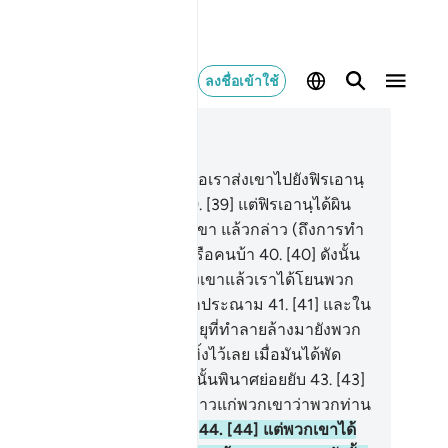
ลงชื่อเข้าใช้
านในบริบท
51, หน้าหนังสือ 522, จุซ 27
.
[38] และในเรื่องของมูซา เมื่อเราส่งเขาไปยังฟิรเอานฺ
้อมด้วยหลักฐานอันชัดแจ้ง
39
.
[39] แต่ฟิรเอานฺได้ผิน
ังออกไปพร้อมกับบริวารของเขา แล้วกล่าว (ถึงการทำ
้าที่ของมูซา) ว่า นักเล่นกล หรือคนบ้า
40
.
[40] ดังนั้น
าได้เอาเขามา และไพร่พลของเขาแล้วเราได้โยนพวก
าลงไปในทะเล และตัวเขาก็ถูกประณาม
41
.
[41] และใน
ื่องของอ๊าด เมื่อเราได้ส่งลมพายุที่ทำลายล้างมายังพวก
า
42
.
[42] มันมิได้เหลืออะไรทิ้งไว้เลย เมื่อมันได้พัด
ะหน่ำมา นอกจากจะทำให้สิ่งนั้นพินาศย่อยยับ
43
.
[43]
ะในเรื่องของษะมูด เมื่อมีผู้กล่าวแก่พวกเขาว่าพวกท่าน
นุกร่าเริงไปชั่วขณะหนึ่งเถิด
44
.
[44] แต่พวกเขาได้