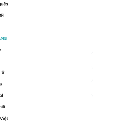
Thamud, and the People of Nuh
ท้
guês
เส
ий
มอง
 a manifest authority.) meaning, with
แล
หมู
ฝ่า
ไทย
-
So
ตัฟซีร์เพิ่มเติม
e
บั
คุณ
中文
ดูจุดเชื่อมต่อ
u
ol
ili
joy your life for a while,' but they
Việt
e thunderbolt struck them while they were