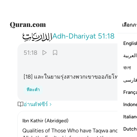
เลือก
051
وبالاسحار هم يستغفرون ١٨
Adh-Dhariyat
51:18
Englis
51:18
العربية
বাংলা
[18] และในยามรุ่งสางพวกเขาขออภัยโทษ (ต่อพ
ارسی
ทีละคำ
França
อ่านตัฟซีร์
Indon
Italia
Ibn Kathir (Abridged)
Dutch
Qualities of Those Who have Taqwa and Their 