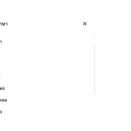
ภาษา
ลงชื่อเข้าใช้
อ่
h
บท 
1
.
ﲃ
ﲄ
ﲅ
ﲆ
ปล
[3
ระองค์)
ขอ
ف
ที
อ่านต่อ
is
แล
สา
esia
แท้
จา
no
[10
Reward
บร