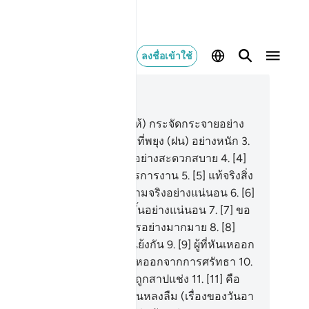
ลงชื่อเข้าใช้
านในบริบท
51, หน้าหนังสือ 521, จุซ 26
[1] ขอสาบานต่อลมที่พัด (ฝุ่นให้) กระจัดกระจายอย่าง
ิวว่อน
2
.
[2] ขอสาบานต่อเมฆที่พยุง (ฝน) อย่างหนัก
3
.
] ขอสาบานต่อนาวา ที่แล่นไปอย่างสะดวกสบาย
4
.
[4]
สาบานต่อมะลาอิกะฮฺผู้จัดสรรการงาน
5
.
[5] แท้จริงสิ่ง
่พวกเจ้าถูกสัญญาไว้นั้นเป็นความจริงอย่างแน่นอน
6
.
[6]
ะแท้จริงการตอบแทนจะเกิดขึ้นอย่างแน่นอน
7
.
[7] ขอ
บานต่อฟากฟ้าที่มีวิถีทางโคจรอย่างมากมาย
8
.
[8]
จริงพวกเจ้าอยู่ในคำพูดที่ขัดแย้งกัน
9
.
[9] ผู้ที่หันเหออก
กสัจธรรมนั้นเขาจะถูกให้หันเหออกจากการศรัทธา
10
.
] ผู้ที่กล่าวเท็จแก่ท่านนะบี จะถูกสาปแช่ง
11
.
[11] คือ
รดาผู้ที่พวกเขาอยู่ในการสับสนหลงลืม (เรื่องของวันอา