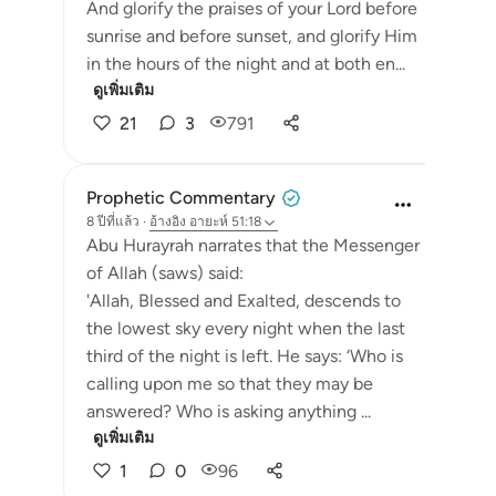
And glorify the praises of your Lord before
sunrise and before sunset, and glorify Him
in the hours of the night and at both en...
ดูเพิ่มเติม
21
3
791
Prophetic Commentary
8 ปีที่แล้ว
·
อ้างอิง
อายะห์ 51:18
Abu Hurayrah narrates that the Messenger
of Allah (saws) said:
'Allah, Blessed and Exalted, descends to
the lowest sky every night when the last
third of the night is left. He says: ‘Who is
calling upon me so that they may be
answered? Who is asking anything ...
ดูเพิ่มเติม
1
0
96