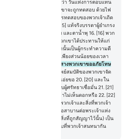
ราะฮฺ)
12
.
[12] พวกเขาจะถามว่า วันแห่งการตอบแทน
ีขึ้นเมื่อใด
13
.
[13] วันที่พวกเขาจะถูกทดสอบ ด้วยไฟ
ก
14
.
[14] พวกเจ้าจงลิ้มรสการทดสอบของพวกเจ้าเถิด
คือสิ่งที่พวกเจ้าเร่งเร้ามัน
15
.
[15] แท้จริงบรรดาผู้ยำเกรง
ได้อยู่ในสวนสวรรค์มากหลาย และตาน้ำพุ
16
.
[16] พวก
าปิติยินดีในสิ่งที่พระเจ้าของพวกเขาได้ประทานให้แก่
กเขา แท้จริงพวกเขาก่อนหน้านั้นเป็นผู้กระทำความดี
.
[17] พวกเขาเคยหลับนอนแต่เพียงส่วนน้อยของเวลา
างคืน
18
.
[18] และในยามรุ่งสางพวกเขาขออภัยโทษ
่อพระองค์)
19
.
[19] และในทรัพย์สมบัติของพวกเขาจัด
เป็นส่วนของผู้เอ่ยขอ และผู้ไม่เอ่ยขอ
20
.
[20] และใน
นดินนี้มีสัญญาณต่าง ๆ สำหรับผู้ศรัทธาเชื่อมั่น
21
.
[21]
ะในตัวของพวกเจ้าเอง พวกเจ้าไม่เห็นดอกหรือ
22
.
[22]
ะในฟากฟ้ามีปัจจัยยังชีพของพวกเจ้าและสิ่งที่พวกเจ้า
กสัญญาไว้
23
.
[23] ดังนั้น จึงขอสาบานต่อพระเจ้าแห่ง
นฟ้า และแผ่นดินนี้ว่า แท้จริง (สิ่งที่ถูกสัญญาไว้นั้น) เป็น
ามจริงอย่างแน่นอน เสมือนกับที่พวกเจ้าสนทนากัน
ciety of Institutes and Universities