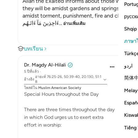
Allah the Exalted informs about those who have
Portu
they will be amidst gardens and springs. To the
amidst torment, punishment, fire and chains. All
русск
ءَاخِذِينَ مَآ ءَاتَـهُم
…
อ่านเพิ่มเติม
Shqip
ภาษา
บทเรียน
Türkç
Dr. Magdy Al-Hilali
اردو
5 ปีที่แล้ว
·
อายะห์ 76:25-26, 50:39-40, 20:130, 51:1
简体
อ้างอิง
8
โพสต์ใน
Muslim American Society
Melay
Special Hours throughout the Day
Españ
There are three times throughout the day
Kiswah
in which God urges us to exert extra
effort in worship:
Tiếng 