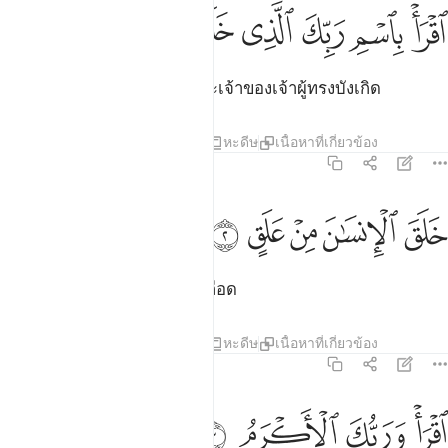
ﲅ
ﲆ
ﲇ
قرا باسم ربك الذي خلق ١
ﲈ
ﲉ
ﲊ
قْرَأْ بِٱسْمِ رَبِّكَ ٱلَّذِى خَلَقَ ١
[1] จงอ่านด้วยพระนามแห่งพระเจ้าของเจ้าผู้ทรงบังเกิด
ตัฟซีร
บทเรียน
ภาพสะท้อน
หะดีษ
เนื้อหาที่เกี่ยวข้อง
96:2
ﲋ
ﲌ
لق الانسان من علق ٢
ﲍ
ﲎ
ﲏ
َلَقَ ٱلْإِنسَـٰنَ مِنْ عَلَقٍ ٢
[2] ทรงบังเกิดมนุษย์จากก้อนเลือด
ตัฟซีร
บทเรียน
ภาพสะท้อน
หะดีษ
เนื้อหาที่เกี่ยวข้อง
96:3
ﲐ
ﲑ
قرا وربك الاكرم ٣
ﲒ
ﲓ
قْرَأْ وَرَبُّكَ ٱلْأَكْرَمُ ٣