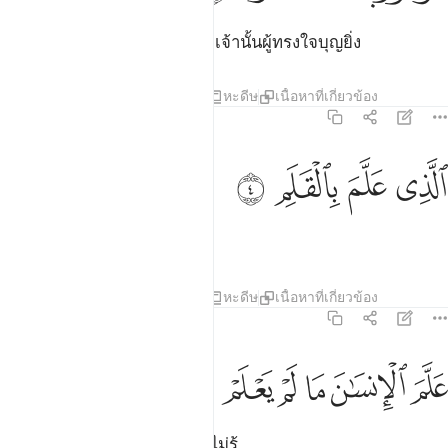
[3] จงอ่านเถิด และพระเจ้าของเจ้านั้นผู้ทรงใจบุญยิ่ง
ตัฟซีร
บทเรียน
ภาพสะท้อน
หะดีษ
เนื้อหาที่เกี่ยวข้อง
96:4
ﲔ
ﲕ
لذي علم بالقلم ٤
ﲖ
ﲗ
لَّذِى عَلَّمَ بِٱلْقَلَمِ ٤
[4] ผู้ทรงสอนการใช้ปากกา
ตัฟซีร
บทเรียน
ภาพสะท้อน
หะดีษ
เนื้อหาที่เกี่ยวข้อง
96:5
ﲘ
ﲙ
ﲚ
لم الانسان ما لم يعلم ٥
ﲛ
ﲜ
ﲝ
َلَّمَ ٱلْإِنسَـٰنَ مَا لَمْ يَعْلَمْ ٥
[5] ผู้ทรงสอนมนุษย์ในสิ่งที่เขาไม่รู้