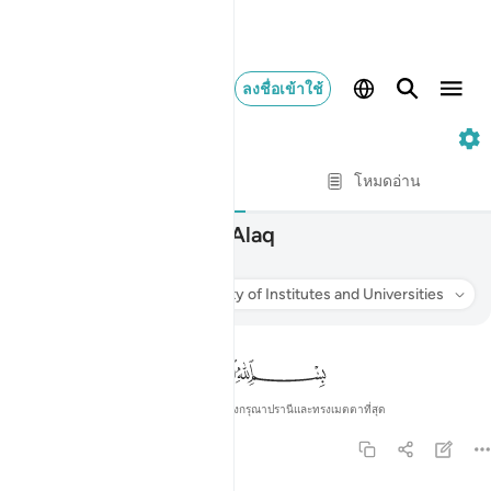
ลงชื่อเข้าใช้
96. Al-'Alaq
ทีละบท
โหมดอ่าน
096
96
.
Al-'Alaq
العلق
ฟัง
การแปล
: Society of Institutes and Universities
ข้อมูล
ในพระนามของอัลลอฮ์ ผู้ทรงกรุณาปรานีและทรงเมตตาที่สุด
96:1