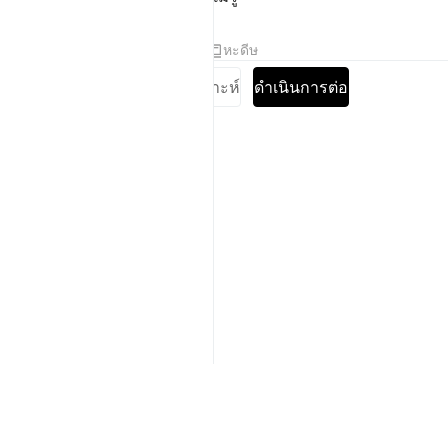
ตัฟซีร
บทเรียน
ภาพสะท้อน
หะดีษ
อ่านแบบเต็มซูเราะห์
ดำเนินการต่อ