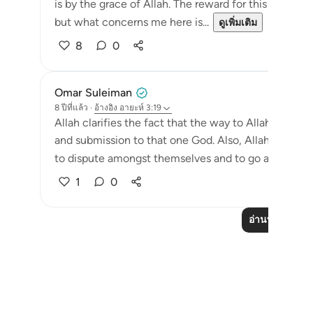
is by the grace of Allah. The reward for this day is d
but what concerns me here is...
ดูเพิ่มเติม
8
0
Omar Suleiman
8 ปีที่แล้ว
·
อ้างอิง
อายะห์ 3:19
Allah clarifies the fact that the way to Allah has al
and submission to that one God. Also, Allah shows 
to dispute amongst themselves and to go astray was t
1
0
อ่านบทเรียนเพิ่