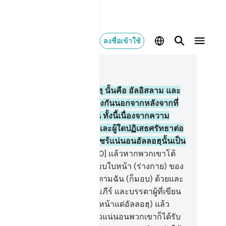
ลงชื่อเข้าใช้
านในบริบท
3, หน้าหนังสือ 52, จุซ 3
.
[19] แท้จริงศาสนา ณ อัลลอฮฺ นั้นคือ อัลอิสลาม และ
ดาผู้ที่ได้รับคัมภีร์ มิได้ขัดแย้งกันนอกจากหลังจากที่
มีความรู้ มายังพวกเขาเท่านั้น ทั้งนี้เนื่องจากความ
จฉาริษยาระหว่างพวกเขาเอง และผู้ใดปฏิเสธศรัทธาต่อ
รดาโองการของอัลลอฮฺแล้วไซร้แน่นอนอัลลอฮฺนั้นเป็น
้ทรงรวดเร็วในการชำระ
20
.
[20] แล้วหากพวกเขาโต้
้งเจ้า ก็จงกล่าวเถิดว่าฉันได้มอบใบหน้า (ร่างกาย) ของ
แด่อัลลอฮฺแล้ว และผู้ที่ปฏิบัติตามฉัน (ก็มอบ) ด้วยและ
าจงกล่าวแก่บรรดาผู้ที่ได้รับคัมภีร์ และบรรดาผู้ที่เขียน
านไม่เป็นว่า พวกท่านมอบ (ใบหน้าแด่อัลลอฮฺ) แล้ว
ือ? ถ้าหากพวกเขาได้มอบแล้วแน่นอนพวกเขาก็ได้รับ