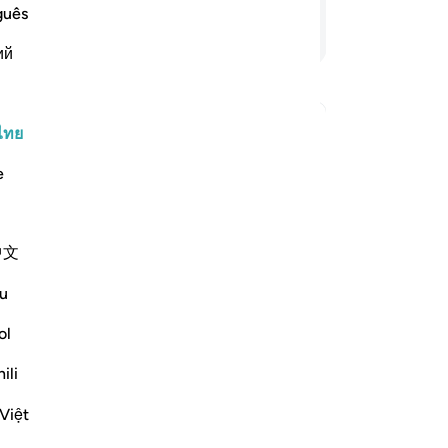
แล
guês
แท
อ่านต่อ
ий
และ
-
So
ไทย
nse of religious submission?
บั
คำตอบสำหรับ Can ‘Islam’ here be understood in a general sense
คุณ
e
escribe the religious ways of all the
中文
, then it became a name associated
u
guidance in the Quran and the Sunnah
ol
f exclusively’ to the One God is
ili
Việt
ontext of Surat Al ‘Imran in which it