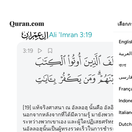
เลือก
003
ان الدين عند الله الاسلام وما اختلف ال
Ali 'Imran
3:19
Englis
3:19
العربية
ﱯ
ﱰ
ﱱ
ﱲ
বাংলা
ﱹ
ﱺﱻ
ﱼ
ﱽ
ﱾ
ارسی
França
ﲄ
Indon
[19] แท้จริงศาสนา ณ อัลลอฮฺ นั้นคือ อัลอิสลาม และ
Italia
นอกจากหลังจากที่ได้มีความรู้ มายังพวกเขาเท่านั
ระหว่างพวกเขาเอง และผู้ใดปฏิเสธศรัทธาต่อบ
Dutch
นอัลลอฮฺนั้นเป็นผู้ทรงรวดเร็วในการชำระ