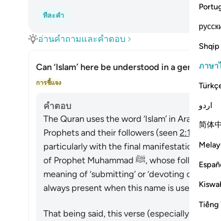
Portu
ทีละคำ
русск
อ่านคำถามและคำตอบ
Shqip
ภาษา
Can ‘Islam’ here be understood in a general se
สลับ
การชี้แจง
Türkç
اردو
คำตอบ
The Quran uses the word ‘Islam’ in Arabic to d
简体
Prophets and their followers (seen
2:131-132
)
Melay
particularly with the final manifestation of 
of Prophet Muhammad ﷺ, whose followers are called Muslims. Its linguistic
Españ
meaning of ‘submitting’ or ‘devoting one’s sel
Kiswah
always present when this name is used.
Tiếng 
That being said, this verse (especially in the c