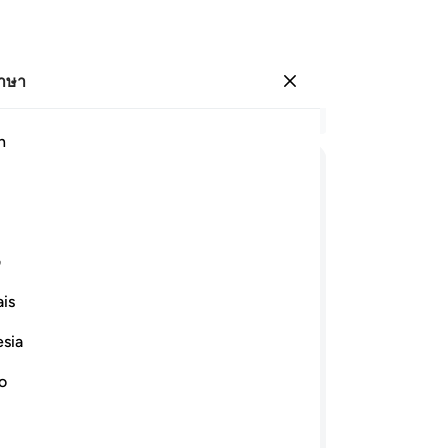
ภาษา
ลงชื่อเข้าใช้
อ่
h
บท 
19
ﱨ
ﱩ
ﱪ
ﱫ
ﱬﱭ
ﱮ
บรร
ได้
ﱳ
ﱴ
ﱵ
ﱶ
ﱷ
ﱸ
อิ
ف
บร
is
ผู
ﱿ
ﲀ
ﲁ
ﲂ
ﲃ
แย
esia
ฉัน
บรรดาผู้ที่ได้รับคัมภีร์ มิได้ขัดแย้งกัน
เจ้
no
้น ทั้งนี้เนื่องจากความอิจฉาริษยา
อ่
รรดาโองการของอัลลอฮฺแล้วไซร้แน่นอ
หร