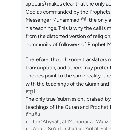
appears) makes clear that the only acceptabl
God as commanded by the Prophets, and that 
Messenger Muhammad ﷺ, the only acceptable way is to believe in him and follow
his teachings. This is why the call is made to
from the distorted version of religion which 
Therefore, though some translators may prefer 
transcription, and others may prefer to transla
choices point to the same reality: the only t
สรุป
The only true ‘submission’, praised by the Qur
อ้างอิง
Ibn ‘Atiyyah, al-Muharrar al-Wajiz
Abu ‘l-Su’ud, Irshad al-‘Aql al-Salim