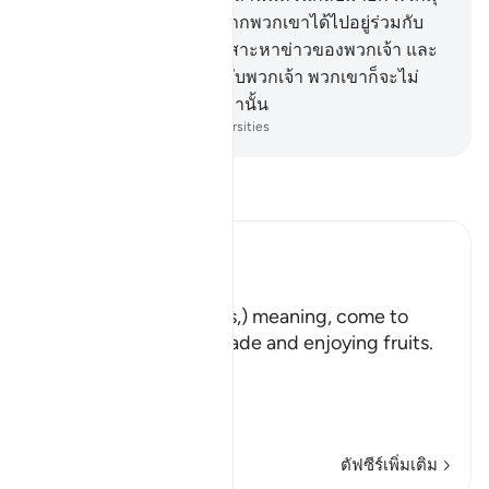
นาฟิกีนก็คาดหวังกันว่า หากพวกเขาได้ไปอยู่ร่วมกับ
อาหรับชนบทเพื่อคอยสืบเสาะหาข่าวของพวกเจ้า และ
หากว่าพวกเขาได้อยู่ร่วมกับพวกเจ้า พวกเขาก็จะไม่
ต่อสู้เว้นแต่เพียงเล็กน้อยเท่านั้น
-
Society of Institutes and Universities
อ่านตัฟซีร์
Ibn Kathir (Abridged)
هَلُمَّ إِلَيْنَا
(Come here towards us,) meaning, come to
where we are in the shade and enjoying fruits.
But in spite of that,
وَلاَ يَأْتُونَ الْب
…
อ่านเพิ่มเติม
ตัฟซีร์เพิ่มเติม