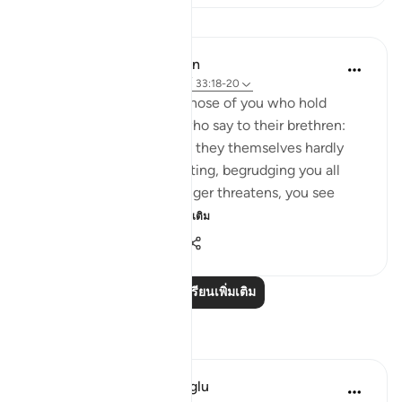
บทเรียน
In the Shade of the Quran
31 สัปดาห์ที่ผ่านมา
·
อ้างอิง
อายะห์ 33:18-20
God is indeed aware of those of you who hold
others back; and those who say to their brethren:
'Come and join us,' while they themselves hardly
ever take part in the fighting, begrudging you all
help. But then, when danger threatens, you see
them looking to yo...
ดูเพิ่มเติม
0
0
172
อ่านบทเรียนเพิ่มเติม
การสะท้อน
Muhammet Elbir Habiboglu