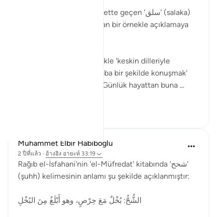
2 ปีที่แล้ว
·
อ้างอิง
อายะห์ 33:19
Tabii, Ahzab Suresi 19. ayette geçen 'سلق' (salaka)
kelimesini günlük hayattan bir örnekle açıklamaya
çalışayım.
Bu ayette kelime, genellikle 'keskin dilleriyle
incitmek' veya 'sert ve kaba bir şekilde konuşmak'
anlamında kullanılmıştır. Günlük hayattan buna ...
ดูเพิ่มเติม
2
1
33
Muhammet Elbir Habiboglu
2 ปีที่แล้ว
·
อ้างอิง
อายะห์ 33:19
Rağıb el-İsfahani'nin 'el-Müfredat' kitabında 'شحح'
(şuhh) kelimesinin anlamı şu şekilde açıklanmıştır:
الشُّحُّ: بُخْلٌ مَعَ حِرْصٍ، وهو أَبْلَغُ مِنَ البُخْلِ