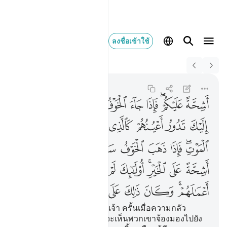
ลงชื่อเข้าใช้
Switch Quran.com to
English
اشحة عليكم فاذا جاء ا
Al-Ahzab
33:19
33:19
ﱼ
ﱽﱾ
ﱿ
ﲀ
ﲁ
ﲂ
ﲃ
ﲄ
ﲅ
ﲆ
ﲇ
ﲈ
ﲉ
ﲊ
ﲋﲌ
ﲍ
ﲎ
ﲏ
ﲐ
ﲑ
ﲒ
ﲓ
ﲔ
ﲕﲖ
ﲗ
ﲘ
ﲙ
ﲚ
ﲛ
ﲜﲝ
ﲞ
ﲟ
ﲠ
ﲡ
ﲢ
ﲣ
[19] เป็นคนตระหนี่กับพวกเจ้า ครั้นเมื่อความกลัว
(อันตราย) ปรากฏขึ้น เจ้าจะเห็นพวกเขาจ้องมองไปยัง