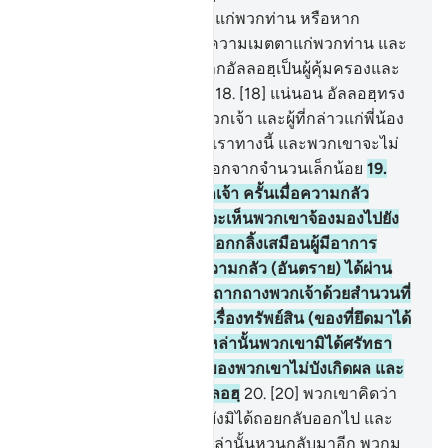
ปรารถนาให้ความเสียหายแก่พวกท่าน หรือหาก
พระองค์ทรงปรารถนาให้ความเมตตาแก่พวกท่าน และ
พวกเขาจะไม่พบใครอื่นจากอัลลอฮฺเป็นผู้คุ้มครองและ
เป็นผู้ช่วยเหลือแก่พวกเขา
18
.
[18] แน่นอน อัลลอฮฺทรง
รู้บรรดาผู้ขัดขวางในหมู่พวกเจ้า และผู้ที่กล่าวแก่พี่น้อง
ของพวกเขาว่า มาหาพวกเราทางนี้ และพวกเขาจะไม่
มาร่วมกันต่อต้านข้าศึก นอกจากจำนวนเล็กน้อย
19
.
[19] เป็นคนตระหนี่กับพวกเจ้า ครั้นเมื่อความกลัว
(อันตราย) ปรากฏขึ้น เจ้าจะเห็นพวกเขาจ้องมองไปยัง
เจ้าสายตาของพวกเขาเกลือกกลิ้งเสมือนผู้มีอาการ
ร่อแร่ใกล้จะตาย ต่อเมื่อความกลัว (อันตราย) ได้ผ่าน
พ้นไปแล้ว พวกเขาก็พูดจาถากถางพวกเจ้าด้วยสำนวนที่
เผ็ดร้อน เป็นคนตระหนี่ในเรื่องทรัพย์สิน (ของที่ยึดมาได้
จากการทำสงคราม) ชนเหล่านั้นพวกเขามิได้ศรัทธา
อัลลอฮฺจึงทรงให้การงานของพวกเขาไม่บังเกิดผล และ
นั่นเป็นเรื่องง่ายดายแก่อัลลอฮฺ
20
.
[20] พวกเขาคิดว่า
พวกพรรคต่าง ๆ เหล่านั้นยังมิได้ถอยกลับออกไป และ
หากว่าพวกพรรคต่าง ๆ เหล่านั้นหวนกลับมาอีก พวกมุ