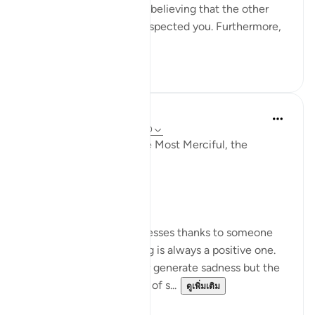
which could also lead to believing that the other
party has purposely disrespected you. Furthermore,
the s...
ดูเพิ่มเติม
18
7
Razia Zahra
2 ปีที่แล้ว
·
อ้างอิง
อายะห์ 80:17-40
In the Name of Allah, the Most Merciful, the
Especially Merciful,
Gratitude.
Whenever a person expresses thanks to someone
for something the feeling is always a positive one.
Being thankful will never generate sadness but the
very opposite. Let’s think of s...
ดูเพิ่มเติม
27
10