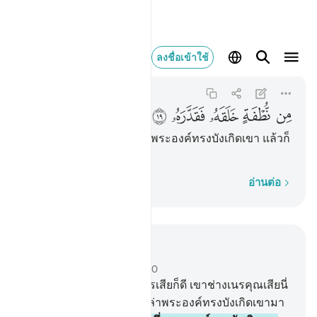
من نطفة خلقه فقدره 
ลงชื่อเข้าใช้
'Abasa
80:19
80:19
ﲊ
ﲋ
ﲌ
ﲍ
ﲎ
[19] จากเชื้ออสุจิหยดหนึ่ง พระองค์ทรงบังเกิดเขา แล้วก็
กำหนดสภาวะแก่เขา
ทีละคำ
อ่านต่อ
อ่านในบริบท
บท 80, หน้าหนังสือ 585, จุซ 30
17
.
[17] มนุษย์นั้นถูกสังหารเสียก็ดี เขาช่างเนรคุณเสียนี่
กระไร
18
.
[18] จากสิ่งใดเล่าพระองค์ทรงบังเกิดเขามา