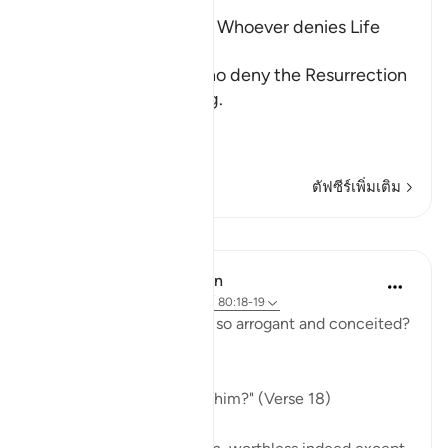
The Refutation against Whoever denies Life
after Death
Allah rebukes those who deny the Resurrection
and the Final Gathering.
قُتِلَ الإِنسَـنُ مَآ أَكْ
…
อ่านเพิ่มเติม
ตัฟซีร์เพิ่มเติม
บทเรียน
In the Shade of the Quran
31 สัปดาห์ที่ผ่านมา
·
อ้างอิง
อายะห์ 80:18-19
Indeed, how can man be so arrogant and conceited?
What are his origins:
"Of what did God create him?" (Verse 18)