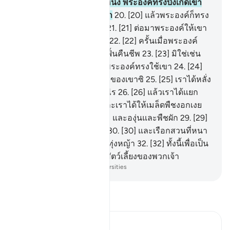
19
.
[19] จากเชื้ออสุจิหยดหนึ่ง พระองค์ทรงบังเกิดเขา
แล้วก็กำหนดสภาวะแก่เขา
20
.
[20] แล้วพระองค์ก็ทรง
แผ้วทางให้สะดวกแก่เขา
21
.
[21] ต่อมาพระองค์ให้เขา
ตายไป แล้วให้เขาลงหลุม
22
.
[22] ครั้นเมื่อพระองค์
ทรงประสงค์ ก็ทรงให้เขาฟื้นคืนชีพ
23
.
[23] มิใช่เช่น
นั้น เขามิได้ปฏิบัติในสิ่งที่พระองค์ทรงใช้เขา
24
.
[24]
มนุษย์จงพิจารณาดูอาหารของเขาซิ
25
.
[25] เราได้หลั่ง
น้ำฝนลงมามากมายอย่างไร
26
.
[26] แล้วเราได้แยก
แผ่นดินออกไป
27
.
[27] และเราได้ให้เมล็ดพืชงอกเงย
ขึ้นจากในแผ่นดิน
28
.
[28] และองุ่นและพืชผัก
29
.
[29]
และมะกอกและอินทผลัม
30
.
[30] และเรือกสวนที่หนา
ทึบ
31
.
[31] และผลไม้และทุ่งหญ้า
32
.
[32] ทั้งนี้เพื่อเป็น
ประโยชน์แก่พวกเจ้าและสัตว์เลี้ยงของพวกเจ้า
-
Society of Institutes and Universities
อ่านตัฟซีร์
Ibn Kathir (Abridged)