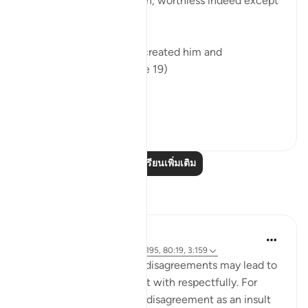
He is a very humble origin, worthless indeed except
for God's grace.
"Of a drop of sperm. He created him and
proportioned him." (Verse 19)
A dr...
ดูเพิ่มเติม
0
0
อ่านบทเรียนเพิ่มเติม
การสะท้อน
Sundas Ejaz
6 ปีที่แล้ว
·
อ้างอิง
อายะห์ 87:14, 2:195, 80:19, 3:159
Failed expectations and disagreements may lead to
negativity if it is not dealt with respectfully. For
instance, perceiving the disagreement as an insult