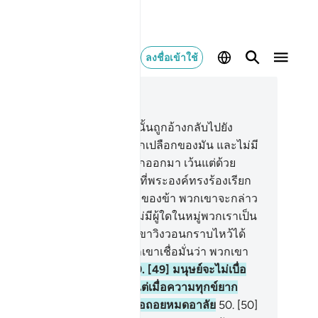
ลงชื่อเข้าใช้
านในบริบท
41, หน้าหนังสือ 482, จุซ 25
.
[47] ความรู้แห่งยามอวสานนั้นถูกอ้างกลับไปยัง
ะองค์ ไม่มีผลไม้ใดออกมาจากเปลือกของมัน และไม่มี
ิงใดอุ้มครรภ์ หรือคลอดทารกออกมา เว้นแต่ด้วย
ามรอบรู้ของพระองค์ และวันที่พระองค์ทรงร้องเรียก
กเขาว่า ไหนเล่าภาคีทั้งหลายของข้า พวกเขาจะกล่าว
 เราขอยืนยันต่อพระองค์ว่า ไม่มีผู้ใดในหมู่พวกเราเป็น
านได้
48
.
[48] และสิ่งที่พวกเขาวิงวอนกราบไหว้ได้
ลิดหนีไปจากพวกเขา และพวกเขาเชื่อมั่นว่า พวกเขา
้นไม่มีทางที่จะหลบหนีไปได้
49
.
[49] มนุษย์จะไม่เบื่อ
่ายต่อการวิงวอนขอความดี แต่เมื่อความทุกข์ยาก
ะสบแก่พวกเขาเข้า เขาก็จะท้อถอยหมดอาลัย
50
.
[50]