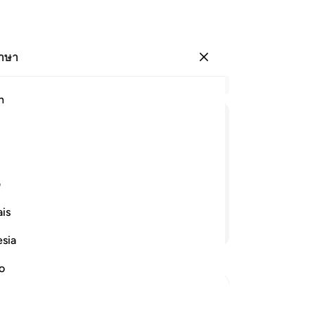
ภาษา
ลงชื่อเข้าใช้
อ่
h
บท 
47
ﱯ
ﱰ
ﱱ
ﱲ
ﱳ
ﱴ
พร
หญ
มดี แต่เมื่อความทุกข์ยากประสบแก่พวก
คว
ف
พว
is
ว่า
อ่านต่อ
พย
esia
เต
นั
no
หน
ปร