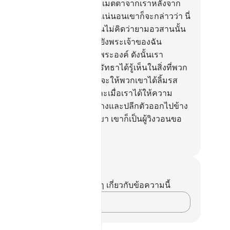
ะเมื่อเราได้ให้เขาลิ้มรสความเมตตาจากเราหลังจาก
ามทุกข์ยากได้ประสบแก่เขา แน่นอนเขาก็จะกล่าวว่า นี่
อความสามารถของฉัน และฉันไม่คิดว่ายามอวสานนั้น
กิดขึ้น แต่ถ้าฉันถูกส่งกลับไปยังพระเจ้าของฉัน
่นอนฉันจะมีคุณความดี ณ ที่พระองค์ ดังนั้นเรา
ลลอฮฺ) จะให้บรรดาผู้ปฏิเสธศรัทธาได้รู้เห็นในสิ่งที่พวก
าได้กระทำไว้ และแน่นอนเราจะให้พวกเขาได้ลิ้มรส
รลงโทษอันรุนแรง
51
.
[51] และเมื่อเราได้ให้ความ
รดปรานแก่มนุษย์ เขาก็เหินห่างและปลีกตัวออกไปข้าง
และเมื่อความทุกข์ประสบแก่เขา เขาก็เป็นผู้วิงวอนขอ
างยืดเยื้อ
ciety of Institutes and Universities
นทึกและข้อคิด
ไม่มีบันทึกหรือข้อคิดเห็นใดๆ เกี่ยวกับข้อความนี้
บันทึกความคิดของคุณ…