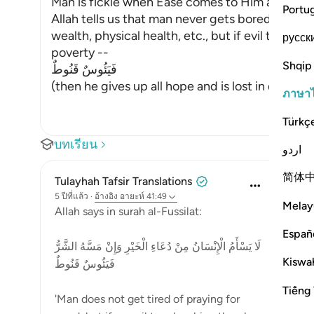
Man is fickle when Ease comes to Him after Dif
Portu
Allah tells us that man never gets bored of aski
wealth, physical health, etc., but if evil touches h
русск
poverty --
Shqip
فَيَئُوسٌ قَنُوطٌ
(then he gives up all hope and is lost in de
…
อ่านเ
ภาษา
Türkç
บทเรียน
اردو
简体
Tulayhah Tafsir Translations
5 ปีที่แล้ว
·
อ้างอิง
อายะห์ 41:49
Melay
Allah says in surah al-Fussilat:
Españ
لَا يَسْأَمُ الْإِنْسَانُ مِنْ دُعَاءِ الْخَيْرِ وَإِنْ مَسَّهُ الشَّرُّ
Kiswah
فَيَئُوسٌ قَنُوطٌ
Tiếng 
'Man does not get tired of praying for