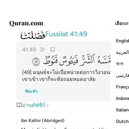
เลือก
041
لا يسام الانسان من دعاء الخير وان م
Fussilat
41:49
Englis
41:49
العربية
ﱵ
ﱶ
ﱷ
ﱸ
ﱹ
ﱺ
বাংলা
[49] มนุษย์จะไม่เบื่อหน่ายต่อการวิงวอนขอควา
ارسی
เขาเข้า เขาก็จะท้อถอยหมดอาลัย
França
ทีละคำ
Indon
อ่านตัฟซีร์
Italia
Ibn Kathir (Abridged)
Dutch