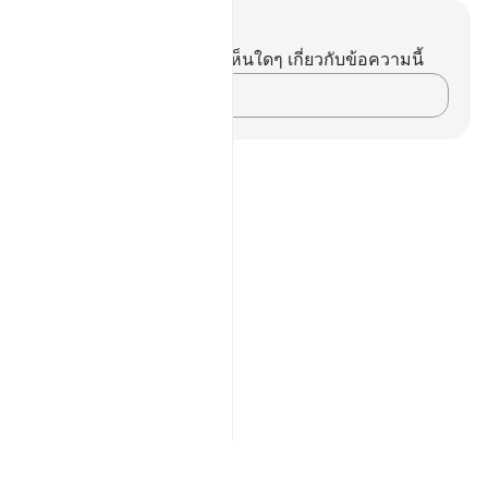
บันทึกและข้อคิด
คุณไม่มีบันทึกหรือข้อคิดเห็นใดๆ เกี่ยวกับข้อความนี้
บันทึกความคิดของคุณ…
Notes
placeholders
close