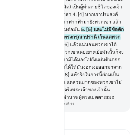
แจ้ง
3
.
[3] บางทีเจ้า (มุฮัมมัด) เป็นผู้ทำลายชีวิตของเจ้า
เพราะพวกเขาไม่เป็นผู้ศรัทธา
4
.
[4] หากเราประสงค์
เราจะให้มีสัญญาณหนึ่งจากฟากฟ้ามายังพวกเขา แล้ว
คอของพวกเขาก็ยอมก้มลมต่อมัน
5
.
[5] และไม่มีข้อตัก
เตือนใหม่ อันใดจากพระผู้ทรงกรุณาปรานี เว้นแต่พวก
เขาจะผินหลังให้กับมัน
6
.
[6] แล้วแน่นอนพวกเขาได้
ปฏิเสธ ดังนั้นข่าวคราวที่พวกเขาเคยเยาะเย้ยมันนั้นก็จะ
มายังพวกเขา
7
.
[7] พวกเขามิได้มองไปยังแผ่นดินดอก
หรือว่ากี่มากน้อยแล้วที่เราได้ให้มันงอกเงยออกมาจาก
ทุกชนิดที่ดีมีประโยชน์
8
.
[8] แท้จริงในการนี้ย่อมเป็น
สัญญาณหนึ่งอย่างแน่นอน แต่ส่วนมากของพวกเขาไม่
เป็นผู้ศรัทธา
9
.
[9] และแท้จริงพระเจ้าของเจ้านั้น
แน่นอนพระองค์เป็นผู้ทรงอำนาจ ผู้ทรงเมตตาเสมอ
-
Society of Institutes and Universities
อ่านตัฟซีร์