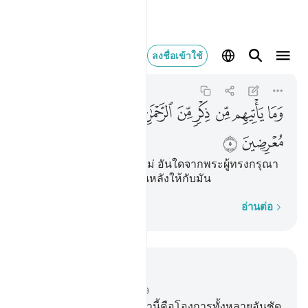
وما ياتيهم من ذكر من ال
ลงชื่อเข้าใช้
Ash-Shu'ara
26:5
26:5
ﱛ
ﱜ
ﱝ
ﱞ
ﱟ
ﱠ
ﱡ
ﱢ
ﱣ
ﱤ
ﱥ
ﱦ
[5] และไม่มีข้อตักเตือนใหม่ อันใดจากพระผู้ทรงกรุณา
ปรานี เว้นแต่พวกเขาจะผินหลังให้กับมัน
ทีละคำ
อ่านต่อ
อ่านในบริบท
บท 26, หน้าหนังสือ 367, จุซ 19
1
.
[1] ฏอ ซีน มีม
2
.
[2] เหล่านี้คือโองการทั้งหลายอันชัด