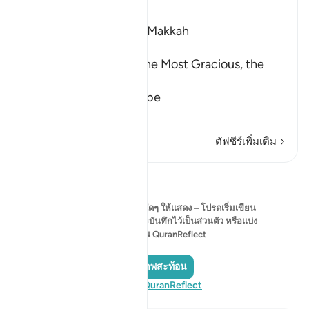
Ibn Kathir (Abridged)
Which was revealed in Makkah
بِسْمِ اللَّهِ الرَّحْمَـنِ الرَّحِيمِ
In the Name of Allah, the Most Gracious, the
Most Merciful.
The Qur'an and the Disbe
…
อ่านเพิ่มเติม
ตัฟซีร์เพิ่มเติม
การสะท้อน
ขณะนี้ยังไม่มีข้อคิดเห็นใดๆ ให้แสดง – โปรดเริ่มเขียน
ข้อคิดเห็นของคุณเองและบันทึกไว้เป็นส่วนตัว หรือแบ่ง
ปันกับชุมชน QuranReflect
เพิ่มภาพสะท้อน
เยี่ยมชม QuranReflect