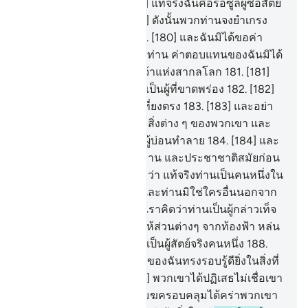
ยำเกรงบ้างหรือ
178
.
[178] แท้จริงฉันคือรอซูลผู้ซื่อสัตย์
สำหรับพวกท่าน
179
.
[179] ดังนั้นพวกท่านจงยำเกรง
อัลลอฮฺและเชื่อฟังฉัน
180
.
[180] และฉันมิได้ขอค่า
ตอบแทนในการนี้จากพวกท่าน ค่าตอบแทนของฉันมิได้
มาจากผู้ใด นอกจากพระเจ้าแห่งสากลโลก
181
.
[181]
จงตวงให้ครบเต็มและอย่าเป็นผู้ที่ขาดพร่อง
182
.
[182]
และจงชั่งด้วยตาชั่งอย่างเที่ยงตรง
183
.
[183] และอย่า
ให้ขาดพร่องแก่มหาชนซึ่งสิ่งต่าง ๆ ของพวกเขา และ
อย่าก่อกวนในแผ่นดินเป็นผู้บ่อนทำลาย
184
.
[184] และ
จงยำเกรงผู้ซึ่งบังเกิดพวกท่าน และประชาชาติสมัยก่อน
ๆ
185
.
[185] พวกเขากล่าวว่า แท้จริงท่านเป็นคนหนึ่งใน
หมู่ผู้ถูกอาคม
186
.
[186] และท่านมิใช่ใครอื่นนอกจาก
เป็นสามัญชนเช่นเรา และเราคิดว่าท่านเป็นผู้กล่าวเท็จ
คนหนึ่ง
187
.
[187] ดังนั้นให้ส่วนต่างๆ จากท้องฟ้า หล่น
ลงมาบนพวกเรา หากท่านเป็นผู้สัตย์จริงคนหนึ่ง
188
.
[188] เขากล่าวว่า พระเจ้าของฉันทรงรอบรู้ดียิ่งในสิ่งที่
พวกท่านกระทำ
189
.
[189] พวกเขาได้ปฏิเสธไม่เชื่อเขา
ดังนั้นการลงโทษแห่งวันเมฆครอบคลุมได้คร่าพวกเขา