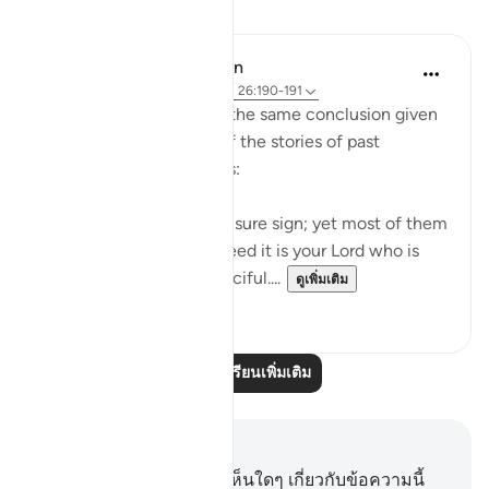
บทเรียน
In the Shade of the Quran
31 สัปดาห์ที่ผ่านมา
·
อ้างอิง
อายะห์ 26:190-191
Ayah 189 is followed by the same conclusion given
in the surah after each of the stories of past
communities it mentions:
"Indeed, there is in this a sure sign; yet most of them
will not believe. And indeed it is your Lord who is
the Mighty One, the Merciful....
ดูเพิ่มเติม
0
0
อ่านบทเรียนเพิ่มเติม
บันทึกและข้อคิด
คุณไม่มีบันทึกหรือข้อคิดเห็นใดๆ เกี่ยวกับข้อความนี้