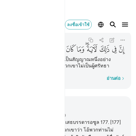
ان في ذالك لاية وما كان اكثر
ลงชื่อเข้าใช้
Ash-Shu'ara
26:190
26:190
ﱳ
ﱴ
ﱵ
ﱶﱷ
ﱸ
ﱹ
ﱺ
ﱻ
ﱼ
[190] แท้จริงในการนี้ย่อมเป็นสัญญาณหนึ่งอย่าง
แน่นอน แต่ส่วนมากของพวกเขาไม่เป็นผู้ศรัทธา
ทีละคำ
อ่านต่อ
อ่านในบริบท
บท 26, หน้าหนังสือ 375, จุซ 19
176
.
[176] ชาวป่าทึบได้ปฏิเสธบรรดารอซูล
177
.
[177]
ขณะที่ชุอัยบฺได้กล่าวแก่พวกเขาว่า โอ้พวกท่านไม่