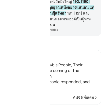
แท้จริงมันเป็นการลงโทษแห่งวันยิ่งใหญ่
190
.
[190]
แท้จริงในการนี้ย่อมเป็นสัญญาณหนึ่งอย่างแน่นอน แต่
ส่วนมากของพวกเขาไม่เป็นผู้ศรัทธา
191
.
[191] และ
แท้จริงพระเจ้าของเจ้านั้น แน่นอนพระองค์เป็นผู้ทรง
เดชานุภาพ ผู้ทรงเมตตาเสมอ
-
Society of Institutes and Universities
อ่านตัฟซีร์
Ibn Kathir (Abridged)
The Response of Shu`ayb's People, Their
Disbelief in Him and the coming of the
Punishment upon Them
Allah tells us how his people responded, and
how it
…
อ่านเพิ่มเติม
ตัฟซีร์เพิ่มเติม