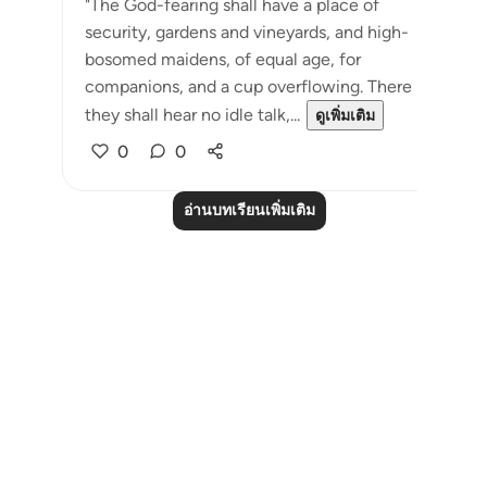
"The God-fearing shall have a place of
security, gardens and vineyards, and high-
bosomed maidens, of equal age, for
companions, and a cup overflowing. There
they shall hear no idle talk,...
ดูเพิ่มเติม
0
0
อ่านบทเรียนเพิ่มเติม