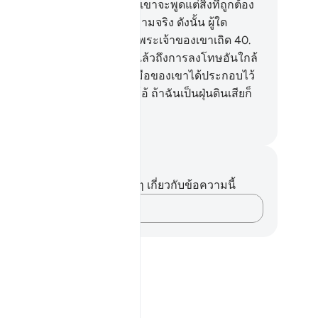
านีทรงอนุญาตให้แก่เขา และเขาจะพูดแต่สิ่งที่ถูกต้อง
านั้น
39
.
[39] นั่นคือวันแห่งความจริง ดังนั้น ผู้ใด
ะสงค์ก็ให้เขายึดทางกลับไปสู่พระเจ้าของเขาเถิด
40
.
0] แท้จริงเราได้เตือนพวกเจ้าแล้วถึงการลงโทษอันใกล้
นที่มนุษย์จะมองไปยังสิ่งที่สองมือของเขาได้ประกอบไว้
ผู้ปฏิเสธศรัทธาจะกล่าวว่า โอ้ ถ้าฉันเป็นฝุ่นดินเสียก็
ี
ciety of Institutes and Universities
นทึกและข้อคิด
ไม่มีบันทึกหรือข้อคิดเห็นใดๆ เกี่ยวกับข้อความนี้
บันทึกความคิดของคุณ…