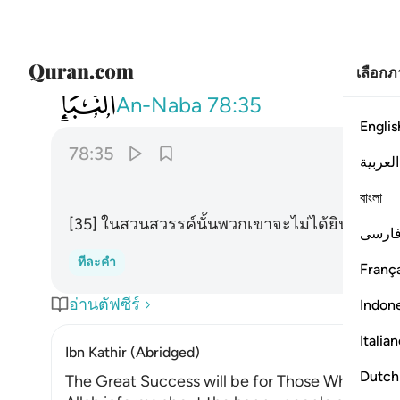
เลือก
078
لا يسمعون فيها لغوا ولا كذابا ٣٥
An-Naba
78:35
Englis
78:35
العربية
বাংলা
[35] ในสวนสวรรค์นั้นพวกเขาจะไม่ได้ยินคำพูด
ارسی
ทีละคำ
França
อ่านตัฟซีร์
Indon
Italia
Ibn Kathir (Abridged)
Dutch
The Great Success will be for Those Who have