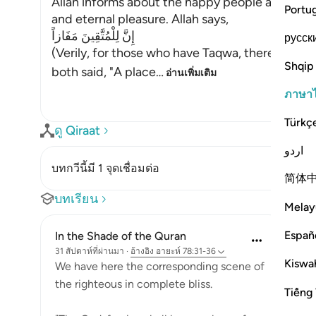
Allah informs about the happy people and wha
Portu
and eternal pleasure. Allah says,
إِنَّ لِلْمُتَّقِينَ مَفَازاً
русск
(Verily, for those who have Taqwa, there will 
Shqip
both said, "A place
…
อ่านเพิ่มเติม
ภาษา
Türkç
ดู Qiraat
اردو
บทกวีนี้มี 1 จุดเชื่อมต่อ
简体
บทเรียน
Melay
Españ
In the Shade of the Quran
31 สัปดาห์ที่ผ่านมา
·
อ้างอิง
อายะห์ 78:31-36
Kiswah
We have here the corresponding scene of
the righteous in complete bliss.
Tiếng 