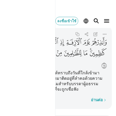
وانذرهم يوم الازفة
ลงชื่อเข้าใช้
Ghafir
40:18
40:18
ﱑ
ﱒ
ﱓ
ﱔ
ﱕ
ﱖ
ﱗ
ﱘﱙ
ﱚ
ﱛ
ﱜ
ﱝ
ﱞ
ﱟ
ﱠ
ﱡ
[18] และจงเตือนพวกเขาให้ทราบถึงวันที่ใกล้เข้ามา
(วันกิยามะฮฺ) เมื่อหัวใจเข้ามาติดอยู่ที่ลำคอด้วยความ
อดกลั้น ไม่มีมิตรที่สนิทสนมสำหรับบรรดาผู้อธรรม
และไม่มีผู้ช่วยเหลือคนใดที่จะถูกเชื่อฟัง
ทีละคำ
อ่านต่อ