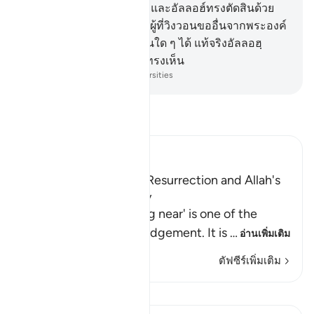
ทรวงอกปกปิดอยู่
20
.
[20] และอัลลอฮ์ทรงตัดสินด้วย
ความยุติธรรม และบรรดาผู้ที่วิงวอนขออื่นจากพระองค์
นั้น พวกมันไม่อาจจะตัดสินใด ๆ ได้ แท้จริงอัลลอฮฺ
พระองค์เป็นผู้ทรงได้ยิน ผู้ทรงเห็น
-
Society of Institutes and Universities
อ่านตัฟซีร์
Ibn Kathir (Abridged)
Warning of the Day of Resurrection and Allah's
judgement on that Day
`The Day that is drawing near' is one of the
names of the Day of Judgement. It is
…
อ่านเพิ่มเติม
ตัฟซีร์เพิ่มเติม
บทเรียน