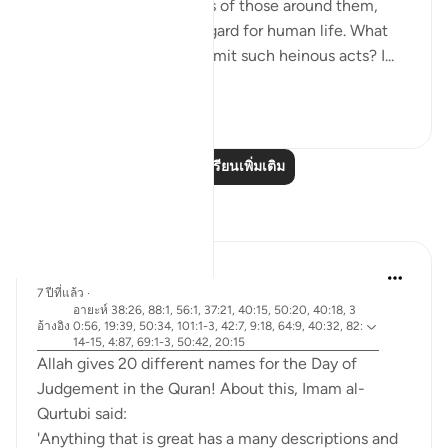
mercilessly take the lives of those around them,
showing complete disregard for human life. What
emboldens them to commit such heinous acts? I...
ดูเพิ่มเติม
20
4
อ่านบทเรียนเพิ่มเติม
การสะท้อน
Abdel-Minem Mustafa
7 ปีที่แล้ว
·
อายะห์ 38:26, 88:1, 56:1, 37:21, 40:15, 50:20, 40:18, 3
อ้างอิง
0:56, 19:39, 50:34, 101:1-3, 42:7, 9:18, 64:9, 40:32, 82:
14-15, 4:87, 69:1-3, 50:42, 20:15
Allah gives 20 different names for the Day of
Judgement in the Quran! About this, Imam al-
Qurtubi said:
'Anything that is great has a many descriptions and