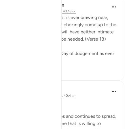
In the Shade of the Quran
31 สัปดาห์ที่ผ่านมา
·
อ้างอิง
อายะห์ 40:18
Warn them of the Day that is ever drawing near,
when people's hearts will chokingly come up to the
throats. The wrongdoers will have neither intimate
friend nor intercessor to be heeded. (Verse 18)
The surah describes the Day of Judgement as ever
drawing near...
ดูเพิ่มเติม
0
0
Hammad Fahim
2 ปีที่แล้ว
·
อ้างอิง
อายะห์ 40:16-18, 40:4
No injustice Today!
As the genocide escalates and continues to spread,
we are witnessing a regime that is willing to