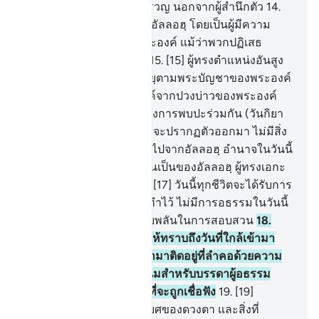
เจ้า และจะไม่มีใครใคร่ครวญ นอกจากผู้สำนึกตัว
14
.
[14] ดังนั้นจงวิงวอนขอต่ออัลลอฮฺ โดยเป็นผู้มีความ
บริสุทธิ์ใจในศาสนาต่อพระองค์ แม้ว่าพวกปฏิเสธ
ศรัทธาจะเกลียดชังก็ตาม
15
.
[15] ผู้ทรงตำแหน่งอันสูง
เจ้าแห่งบัลลังก์ทรงส่งวะฮียฺตามพระบัญชาของพระองค์
แก่ผู้ที่พระองค์ทรงประสงค์จากปวงบ่าวของพระองค์
เพื่อเตือนให้รำลึกถึงวันแห่งการพบปะร่วมกัน (วันกิยา
มะฮฺ)
16
.
[16] วันที่พวกเขาจะปรากฏตัวออกมา ไม่มีสิ่ง
ใดของพวกเขาจะซ่อนเร้นไปจากอัลลอฮฺ อำนาจในวันนี้
เป็นของผู้ใดเล่า แน่นอนมันเป็นของอัลลอฮฺ ผู้ทรงเอกะ
ผู้ทรงพิชิตโดยเด็ดขาด
17
.
[17] วันนี้ทุกชีวิตจะได้รับการ
ตอบแทนตามที่มันได้กระทำไว้ ไม่มีการอธรรมในวันนี้
แท้จริงอัลลอฮฺเป็นผู้ทรงฉับพลันในการสอบสวน
18
.
[18] และจงเตือนพวกเขาให้ทราบถึงวันที่ใกล้เข้ามา
(วันกิยามะฮฺ) เมื่อหัวใจเข้ามาติดอยู่ที่ลำคอด้วยความ
อดกลั้น ไม่มีมิตรที่สนิทสนมสำหรับบรรดาผู้อธรรม
และไม่มีผู้ช่วยเหลือคนใดที่จะถูกเชื่อฟัง
19
.
[19]
พระองค์ทรงรอบรู้การทรยศของดวงตา และสิ่งที่