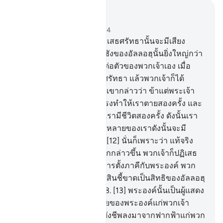
อ่านในบริบท
บท 40, หน้าหนังสือ 469, จุซ 24
10
.
[10] แท้จริงบรรดาผู้ปฏิเสธศรัทธานั้นจะมีเสียง
ตะโกนบอกว่า การเกลียดชังของอัลลอฮฺนั้นยิ่งใหญ่กว่า
การเกลียดชังของพวกเจ้าต่อตัวของพวกเจ้าเอง เมื่อ
พวกเจ้าถูกเรียกร้องสู่การศรัทธา แล้วพวกเจ้าก็ได้
ปฏิเสธศรัทธา
11
.
[11] พวกเขากล่าวว่า ข้าแต่พระเจ้า
ของเรา พระองค์ท่านได้ทรงทำให้เราตายสองครั้ง และ
พระองค์ท่านได้ทรงทำให้เรามีชีวิตสองครั้ง ดังนั้นเรา
ขอสารภาพต่อความผิดทั้งหลายของเราดังนั้นจะมี
ทางออก (แก่เรา) ไหม
12
.
[12] นั่นก็เพราะว่า แท้จริง
เมืออัลลอฮฺพระองค์เดียวถูกกล่าวขึ้น พวกเจ้าก็ปฏิเสธ
ศรัทธา และเมื่อหากให้มีการตั้งภาคีกับพระองค์ พวก
เจ้าก็ศรัทธา ดังนั้น การตัดสินชี้ขาดเป็นสิทธิของอัลลอฮฺ
ผู้ทรงสูงส่ง ผู้ทรงยิ่งใหญ่
13
.
[13] พระองค์นั้นเป็นผู้แสดง
ให้เห็นถึงสัญญาณทั้งหลายของพระองค์แก่พวกเจ้า
และได้ทรงประทานปัจจัยยังชีพลงมาจากฟากฟ้าแก่พวก