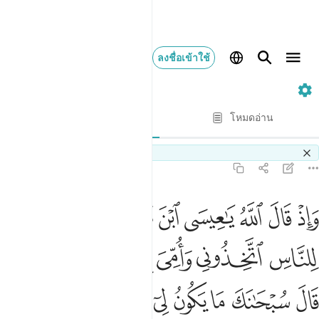
ลงชื่อเข้าใช้
5. Al-Ma'idah
ทีละบท
โหมดอ่าน
การแปล
: Society of Institutes and Universities
Switch Quran.com to
English
5:116
ﱬ
ﱭ
ﱮ
ﱯ
ﱰ
ﱱ
ﱲ
ﱳ
اذ قال الله يا عيسى ابن مريم اانت قلت للناس اتخذوني وامي الاهين 
َإِذْ قَالَ ٱللَّهُ يَـٰعِيسَى ٱبْنَ مَرْيَمَ ءَأَنتَ قُلْتَ لِلنَّاسِ ٱتَّخِذُونِى وَأ
ﱴ
ﱵ
ﱶ
ﱷ
ﱸ
ﱹ
ﱺﱻ
ﱼ
ﱽ
ﱾ
ﱿ
ﲀ
ﲁ
ﲂ
ﲃ
ﲄ
ﲅ