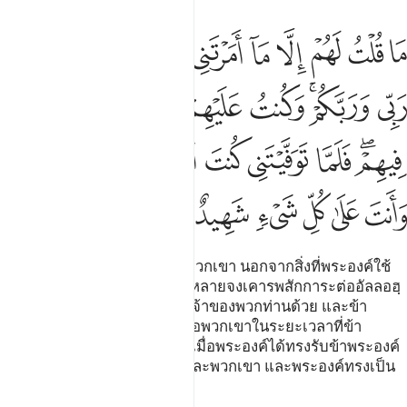
ﲝ
ﲞ
ﲟ
ﲠ
ﲡ
ﲢ
ﲣ
ﲤ
ﲥ
ﲦ
ا قلت لهم الا ما امرتني به ان اعبدوا الله ربي وربكم وكنت عليهم شه
َا قُلْتُ لَهُمْ إِلَّا مَآ أَمَرْتَنِى بِهِۦٓ أَنِ ٱعْبُدُوا۟ ٱللَّهَ رَبِّى وَرَبَّكُمْ ۚ وَكُنتُ
ﲧ
ﲨﲩ
ﲪ
ﲫ
ﲬ
ﲭ
ﲮ
ﲯﲰ
ﲱ
ﲲ
ﲳ
ﲴ
ﲵ
ﲶﲷ
ﲸ
ﲹ
ﲺ
ﲻ
ﲼ
ﲽ
[117] ข้าพระองค์มิได้กล่าวแก่พวกเขา นอกจากสิ่งที่พระองค์ใช้
ข้าพระองค์เท่านั้น ที่ว่าท่านทั้งหลายจงเคารพสักการะต่ออัลลอฮฺ
ผู้เป็นเจ้าของฉัน และเป็นพระเจ้าของพวกท่านด้วย และข้า
พระองค์ย่อมเป็นพยานยืนยันต่อพวกเขาในระยะเวลาที่ข้า
พระองค์อยู่ในหมู่พวกเขา ครั้นเมื่อพระองค์ได้ทรงรับข้าพระองค์
ไปแล้ว พระองค์ท่านก็เป็นผู้ดูและพวกเขา และพระองค์ทรงเป็น
สักขีพยานในทุกสิ่ง