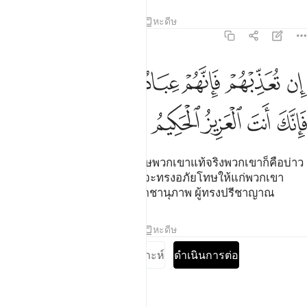
ตัฟซีร
บทเรียน
ภาพสะท้อน
หะดีษ
5:118
ﲾ
ﲿ
ﳀ
ﳁﳂ
ﳃ
ﳄ
ن تعذبهم فانهم عبادك وان تغفر لهم فانك انت العزيز الحكيم ١١٨
ﳅ
ِن تُعَذِّبْهُمْ فَإِنَّهُمْ عِبَادُكَ ۖ وَإِن تَغْفِرْ لَهُمْ فَإِنَّكَ أَنتَ ٱلْعَزِيزُ ٱ
ﳆ
ﳇ
ﳈ
ﳉ
ﳊ
[118] หากพระองค์จะทรงลงโทษพวกเขาแท้จริงพวกเขาก็คือบ่าว
ของพระองค์ และหากพระองค์จะทรงอภัยโทษให้แก่พวกเขา
แท้จริงพระองค์ท่านคือ ผู้ทรงเดชานุภาพ ผู้ทรงปรีชาญาณ
ตัฟซีร
บทเรียน
ภาพสะท้อน
หะดีษ
อ่านแบบเต็มซูเราะห์
ดำเนินการต่อ