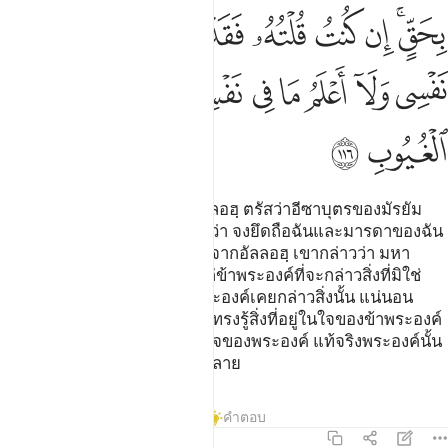
ﲆﲇ
ﲈ
ﲉ
ﲊ
ﲋ
ﲌﲍ
ﲎ
ﲏ
ﲐ
ﲑ
ﲒ
ﲓ
ﲔ
ﲕ
ﲖﲗ
ﲘ
ﲙ
ﲚ
ﲛ
ﲜ
[116] และจงรำลึกถึงขณะที่อัลลอฮฺ ตรัสว่าอีซาบุตรของมัรยัม
เอ๋ย เจ้าพูดแก่ผู้คนกระนั้นหรือว่า จงยึดถือฉันและมารดาของฉัน
เป็นที่เคารพสักการะทั้งสองอื่นจากอัลลอฮฺ เขากล่าวว่า มหา
บริสุทธิ์พระองค์ท่าน! ไม่เคยแก่ข้าพระองค์ที่จะกล่าวสิ่งที่มิใช่
สิทธิของข้าพระองค์ หากข้าพระองค์เคยกล่าวสิ่งนั้น แน่นอน
พระองค์ย่อมรู้ดี โดยที่พระองค์ทรงรู้สิ่งที่อยู่ในใจของข้าพระองค์
และข้าพระองค์ไม่รู้สิ่งที่อยู่ในใจของพระองค์ แท้จริงพระองค์นั้น
คือผู้ทรงรอบรู้ในสิ่งเร้นลับทั้งหลาย
ตัฟซีร
บทเรียน
ภาพสะท้อน
คำตอบ
5:117