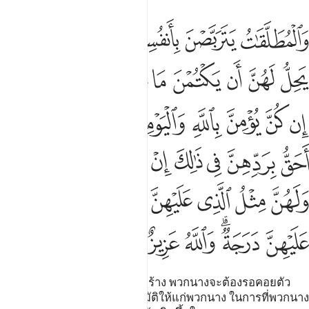
ﱨ
ﱩ
ﱪ
ﱫ
ﱬﱭ
ﱮ
المطلقات يتربصن بانفسهن ثلاثة قروء ولا يحل لهن ان يكتمن ما خلق ال
َٱلْمُطَلَّقَـٰتُ يَتَرَبَّصْنَ بِأَنفُسِهِنَّ ثَلَـٰثَةَ قُرُوٓءٍۢ ۚ وَلَا يَحِلُّ لَهُنَّ أَن يَكْتُمْنَ
ﱯ
ﱰ
ﱱ
ﱲ
ﱳ
ﱴ
ﱵ
ﱶ
ﱷ
ﱸ
ﱹ
ﱺ
ﱻ
ﱼ
ﱽﱾ
ﱿ
ﲀ
ﲁ
ﲂ
ﲃ
ﲄ
ﲅ
ﲆﲇ
ﲈ
ﲉ
ﲊ
ﲋ
ﲌﲍ
ﲎ
ﲏ
ﲐﲑ
ﲒ
ﲓ
ﲔ
ﲕ
[228] และบรรดาหญิงที่ถูกหย่าร้าง พวกนางจะต้องรอคอยตัว
ของตนเองสามกุรูอฺ และไม่อนุมัติให้แก่พวกนาง ในการที่พวกนาง