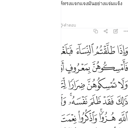
ขอบเขตของอัลลอฮฺ ซึ่งพระองค์ทรงแจกแจงมันอย่างแจ่มแจ้ง
แก่กลุ่มชนที่รู้ดี
ตัฟซีร
บทเรียน
ภาพสะท้อน
คำตอบ
2:231
ﱁ
ﱂ
ﱃ
ﱄ
ﱅ
اذا طلقتم النساء فبلغن اجلهن فامسكوهن بمعروف او سرحوهن بمعروف ول
َإِذَا طَلَّقْتُمُ ٱلنِّسَآءَ فَبَلَغْنَ أَجَلَهُنَّ فَأَمْسِكُوهُنَّ بِمَعْرُوفٍ أَوْ سَرِّحُوهُن
ﱆ
ﱇ
ﱈ
ﱉ
ﱊﱋ
ﱌ
ﱍ
ﱎ
ﱏﱐ
ﱑ
ﱒ
ﱓ
ﱔ
ﱕ
ﱖﱗ
ﱘ
ﱙ
ﱚ
ﱛ
ﱜﱝ
ﱞ
ﱟ
ﱠ
ﱡ
ﱢ
ﱣ