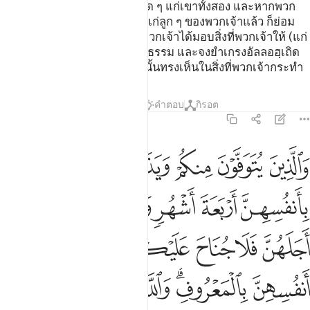
จากทั้งสองคนแล้ว ก็ไม่มีบาปใด ๆ แก่เขาทั้งสอง และหากพวก
เจ้าประสงค์ที่จะให้มีแม่นมขึ้นแก่ลูก ๆ ของพวกเจ้าแล้ว ก็ย่อม
ไม่มีบาปใด ๆ แก่พวกเจ้า เมื่อพวกเจ้าได้มอบสิ่งที่พวกเจ้าให้ (แก่
นางเป็นค่าตอบแทน) โดยชอบธรรม และจงยำเกรงอัลลอฮฺเถิด
และพึงรู้ด้วยว่า แท้จริงอัลลอฮฺนั้นทรงเห็นในสิ่งที่พวกเจ้ากระทำ
ตัฟซีร
บทเรียน
ภาพสะท้อน
คำตอบ
กิรอต
2:234
ﱁ
ﱂ
ﱃ
ﱄ
ﱅ
ﱆ
الذين يتوفون منكم ويذرون ازواجا يتربصن بانفسهن اربعة اشهر وعشرا فا
َٱلَّذِينَ يُتَوَفَّوْنَ مِنكُمْ وَيَذَرُونَ أَزْوَٰجًۭا يَتَرَبَّصْنَ بِأَنفُسِهِنَّ أَرْبَعَةَ أَشْهُر
ﱇ
ﱈ
ﱉ
ﱊﱋ
ﱌ
ﱍ
ﱎ
ﱏ
ﱐ
ﱑ
ﱒ
ﱓ
ﱔ
ﱕ
ﱖﱗ
ﱘ
ﱙ
ﱚ
ﱛ