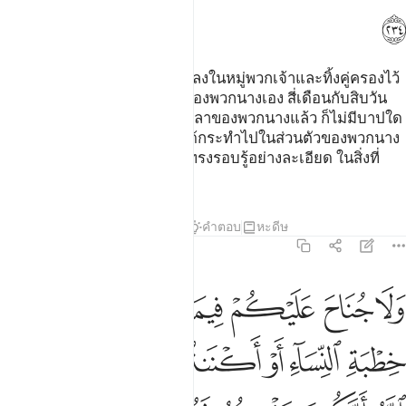
ﱜ
[234] และบรรดาผู้ที่ถึงแก่ชีวิตลงในหมู่พวกเจ้าและทิ้งคู่ครองไว้
นั้น พวกนางจะต้องรอคอยตัวของพวกนางเอง สี่เดือนกับสิบวัน
ครั้นเมื่อพวกนางครบกำหนดเวลาของพวกนางแล้ว ก็ไม่มีบาปใด
ๆ แก่พวกเจ้า ในสิ่งที่พวกนางได้กระทำไปในส่วนตัวของพวกนาง
โดยชอบธรรม และอัลลอฮฺนั้นทรงรอบรู้อย่างละเอียด ในสิ่งที่
พวกเจ้ากระทำกัน
ตัฟซีร
บทเรียน
ภาพสะท้อน
คำตอบ
หะดีษ
2:235
ﱝ
ﱞ
ﱟ
ﱠ
ﱡ
ﱢ
ﱣ
لا جناح عليكم فيما عرضتم به من خطبة النساء او اكننتم في انفسكم علم 
َلَا جُنَاحَ عَلَيْكُمْ فِيمَا عَرَّضْتُم بِهِۦ مِنْ خِطْبَةِ ٱلنِّسَآءِ أَوْ أَكْنَنتُمْ فِىٓ أَنفُس
ﱤ
ﱥ
ﱦ
ﱧ
ﱨ
ﱩﱪ
ﱫ