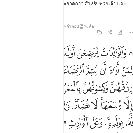
แหละคือสิ่งที่บริสุทธิ์กว่า และสะอาดกว่า สำหรับพวกเจ้า และ
อัลลอฮฺนั้นทรงรู้ แต่พวกเจ้าไม่รู้
ตัฟซีร
บทเรียน
ภาพสะท้อน
คำตอบ
หะดีษ
2:233
ﲙ ﲚ
ﲛ
ﲜ
ﲝ
ﲞﲟ
الوالدات يرضعن اولادهن حولين كاملين لمن اراد ان يتم الرضاعة وعلى ال
َٱلْوَٰلِدَٰتُ يُرْضِعْنَ أَوْلَـٰدَهُنَّ حَوْلَيْنِ كَامِلَيْنِ ۖ لِمَنْ أَرَادَ أَن يُتِمَّ ٱلرَّضَاع
ﲠ
ﲡ
ﲢ
ﲣ
ﲤﲥ
ﲦ
ﲧ
ﲨ
ﲩ
ﲪ
ﲫﲬ
ﲭ
ﲮ
ﲯ
ﲰ
ﲱﲲ
ﲳ
ﲴ
ﲵ
ﲶ
ﲷ
ﲸ
ﲹ
ﲺﲻ
ﲼ
ﲽ
ﲾ
ﲿﳀ
ﳁ
ﳂ