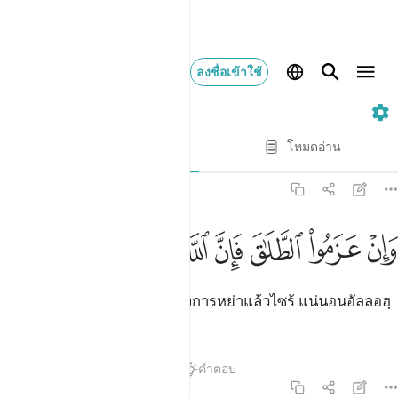
ลงชื่อเข้าใช้
2. Al-Baqarah
ทีละบท
โหมดอ่าน
การแปล
: Society of Institutes and Universities
2:227
ﱠ
ﱡ
ﱢ
ﱣ
ﱤ
ان عزموا الطلاق فان الله سميع عليم ٢٢٧
ﱥ
ﱦ
ﱧ
َإِنْ عَزَمُوا۟ ٱلطَّلَـٰقَ فَإِنَّ ٱللَّهَ سَمِيعٌ عَلِيمٌۭ ٢٢٧
[227] และถ้าพวกเขาปลงใจ ซึ่งการหย่าแล้วไซร้ แน่นอนอัลลอฮฺ
เป็นผู้ทรงได้ยิน ผู้ทรงรอบรู้
ตัฟซีร
บทเรียน
ภาพสะท้อน
คำตอบ
2:228