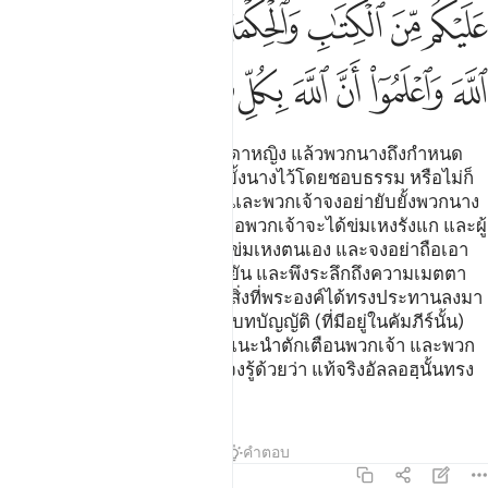
ﱤ
ﱥ
ﱦ
ﱧ
ﱨ
ﱩﱪ
ﱫ
ﱬ
ﱭ
ﱮ
ﱯ
ﱰ
ﱱ
ﱲ
ﱳ
[231] และเมื่อพวกเจ้าหย่าบรรดาหญิง แล้วพวกนางถึงกำหนด
เวลา ของพวกนางแล้ว ก็จงยับยั้งนางไว้โดยชอบธรรม หรือไม่ก็
จงปล่อยนางไปโดยชอบธรรม และพวกเจ้าจงอย่ายับยั้งพวกนาง
ไว้โดยมุ่งก่อความเดือดร้อน เพื่อพวกเจ้าจะได้ข่มเหงรังแก และผู้
ใดกระทำเช่นนั้น แน่นอนเขาก็ข่มเหงตนเอง และจงอย่าถือเอา
โองการของอัลลอฮฺเป็นที่เย้ยหยัน และพึงระลึกถึงความเมตตา
ของอัลลอฮฺที่มีแก่พวกเจ้า และสิ่งที่พระองค์ได้ทรงประทานลงมา
แก่พวกเจ้าอันได้แก่คัมภีร์ และบทบัญญัติ (ที่มีอยู่ในคัมภีร์นั้น)
ซึ่งพระองค์จะทรงใช้คัมภีร์นั้นแนะนำตักเตือนพวกเจ้า และพวก
เจ้าพึงยำเกรงอัลลอฮฺเถิด และจงรู้ด้วยว่า แท้จริงอัลลอฮฺนั้นทรง
รอบรู้ในทุกสิ่งทุกอย่าง
ตัฟซีร
บทเรียน
ภาพสะท้อน
คำตอบ
2:232