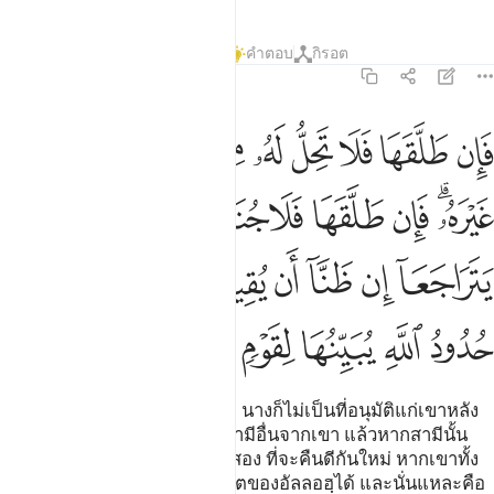
ตัฟซีร
บทเรียน
ภาพสะท้อน
คำตอบ
กิรอต
2:230
ﳊ
ﳋ
ﳌ
ﳍ
ﳎ
ﳏ
ﳐ
ﳑ
ﳒ
ﳓ
ان طلقها فلا تحل له من بعد حتى تنكح زوجا غيره فان طلقها فلا جناح عليه
َإِن طَلَّقَهَا فَلَا تَحِلُّ لَهُۥ مِنۢ بَعْدُ حَتَّىٰ تَنكِحَ زَوْجًا غَيْرَهُۥ ۗ فَإِن طَلَّقَهَا فَلَا جُ
ﳔﳕ
ﳖ
ﳗ
ﳘ
ﳙ
ﳚ
ﳛ
ﳜ
ﳝ
ﳞ
ﳟ
ﳠ
ﳡ
ﳢﳣ
ﳤ
ﳥ
ﳦ
ﳧ
ﳨ
ﳩ
ﳪ
[230] ถ้าหากเขาได้หย่านางอีก นางก็ไม่เป็นที่อนุมัติแก่เขาหลัง
จากนั้น จนกว่าจะแต่งงานกับสามีอื่นจากเขา แล้วหากสามีนั้น
หย่านาง ก็ไม่มีบาปใด ๆ แก่ทั้งสอง ที่จะคืนดีกันใหม่ หากเขาทั้ง
สองคิดว่า จะดำรงไว้ซึ่งขอบเขตของอัลลอฮฺได้ และนั่นแหละคือ