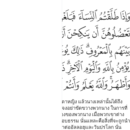
ﱴ
ﱵ
ﱶ
ﱷ
ﱸ
ﱹ
اذا طلقتم النساء فبلغن اجلهن فلا تعضلوهن ان ينكحن ازواجهن اذا تراضو
َإِذَا طَلَّقْتُمُ ٱلنِّسَآءَ فَبَلَغْنَ أَجَلَهُنَّ فَلَا تَعْضُلُوهُنَّ أَن يَنكِحْنَ أَزْوَٰجَهُنَّ إِذَا تَر
ﱺ
ﱻ
ﱼ
ﱽ
ﱾ
ﱿ
ﲀ
ﲁﲂ
ﲃ
ﲄ
ﲅ
ﲆ
ﲇ
ﲈ
ﲉ
ﲊ
ﲋ
ﲌﲍ
ﲎ
ﲏ
ﲐ
ﲑﲒ
ﲓ
ﲔ
ﲕ
ﲖ
ﲗ
ﲘ
[232] และเมื่อพวกเจ้าหย่าบรรดาหญิง แล้วนางเหล่านั้นได้ถึง
กำหนดเวลาของพวกนางแล้วก็จงอย่าขัดขวางพวกนาง ในการที่
พวกนางจะแต่งกับบรรดาคู่ครองของพวกนาง เมื่อพวกเขาต่าง
พอใจกันระหว่างพวกเขาโดยชอบธรรม นั่นแหละคือสิ่งที่จะถูกนำ
มาแนะนำตักเตือนแก่ผู้ที่ศรัทธาต่ออัลลอฮฺและวันปรโลก นั่น