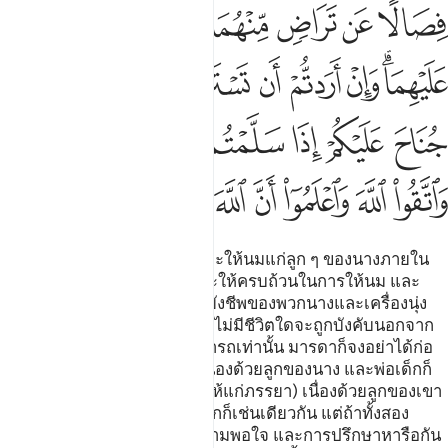
ﳃ
ﳄ
ﳅ
ﳆ
ﳇ
ﳈ
ﳉ
ﳊﳋ
ﳌ
ﳍ
ﳎ
ﳏ
ﳐ
ﳑ
ﳒ
ﳓ
ﳔ
ﳕ
ﳖ
ﳗ
ﳘﳙ
ﳚ
ﳛ
ﳜ
ﳝ
ﳞ
ﳟ
ﳠ
ﳡ
ﳢ
[233] และมารดาทั้งหลายนั้น จะให้นมแก่ลูก ๆ ของนางภายใน
สองปีเต็ม สำหรับผู้ที่ต้องการจะให้ครบถ้วนในการให้นม และ
หน้าที่ของพ่อเด็กนั้น คือปัจจัยยังชีพของพวกนางและเครื่องนุ่ง
ห่มของพวกนางโดยชอบธรรม ไม่มีชีวิตใดจะถูกบังคับนอกจาก
เท่าที่ชีวิตนั้นมีกำลังความสามารถเท่านั้น มารดาก็จงอย่าได้ก่อ
ความเดือดร้อน (ให้แก่สามี) เนื่องด้วยลูกของนาง และพ่อเด็กก็
จงอย่าได้ก่อความเดือดร้อน (ให้แก่ภรรยา) เนื่องด้วยลูกของเขา
และหน้าที่ของทายาทผู้รับมรดกก็เช่นเดียวกัน แต่ถ้าทั้งสอง
ต้องการหย่านม อันเกิดจากความพอใจ และการปรึกษาหารือกัน