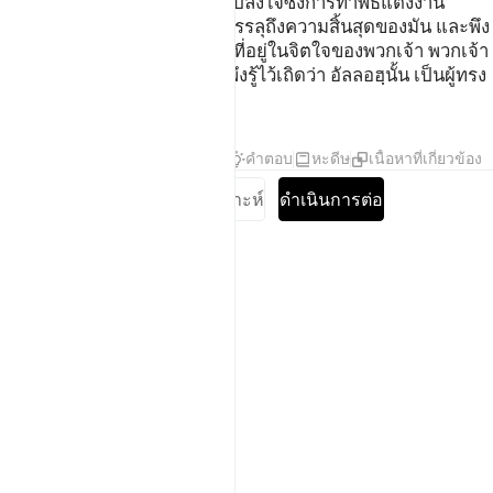
ถ้อยคำอันดีเท่านั้น และจงอย่าปลงใจซึ่งการทำพิธีแต่งงาน
จนกว่าเวลาที่ถูกกำหนดไว้จะบรรลุถึงความสิ้นสุดของมัน และพึง
รู้เถิดว่า แท้จริงอัลลอฮฺทรงรู้สิ่งที่อยู่ในจิตใจของพวกเจ้า พวกเจ้า
จงสังวรณ์พระองค์ไว้เถิด และพึงรู้ไว้เถิดว่า อัลลอฮฺนั้น เป็นผู้ทรง
อภัยโทษ ผู้ทรงหนักแน่น
ตัฟซีร
บทเรียน
ภาพสะท้อน
คำตอบ
หะดีษ
เนื้อหาที่เกี่ยวข้อง
อ่านแบบเต็มซูเราะห์
ดำเนินการต่อ