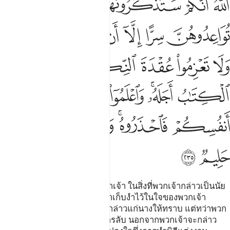
ﱬ
ﱭ
ﱮ
ﱯ
ﱰ
ﱱ
ﱲ
ﱳ
ﱴ
ﱵ
ﱶ
ﱷﱸ
ﱹ
ﱺ
ﱻ
ﱼ
ﱽ
ﱾ
ﱿ
ﲀﲁ
ﲂ
ﲃ
ﲄ
ﲅ
ﲆ
ﲇ
ﲈ
ﲉﲊ
ﲋ
ﲌ
ﲍ
ﲎ
ﲏ
ﲐ
[235] และไม่มีบาปใด ๆ แก่พวกเจ้า ในสิ่งที่พวกเจ้ากล่าวเป็นนัย
ในการขอหญิง และสิ่งที่พวกเจ้าเก็บงำไว้ในใจของพวกเจ้า
อัลลอฮฺทรงรู้ว่าพวกเจ้าจะบอกกล่าวแก่นางให้ทราบ แต่ทว่าพวก
เจ้าอย่าได้สัญญาแก่นางเป็นการลับ นอกจากพวกเจ้าจะกล่าว