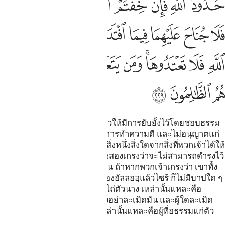
ﲬ
ﲭﲮ
ﲯ
ﲰ
ﲱ
ﲲ
ﲳ
ﲴ
ﲵ
ﲶ
ﲷ
ﲸ
ﲹ
ﲺﲻ
ﲼ
ﲽ
ﲾ
ﲿ
ﳀﳁ
ﳂ
ﳃ
ﳄ
ﳅ
ﳆ
ﳇ
ﳈ
ﳉ
[229] การหย่านั้นมีสองครั้ง แล้วให้มีการยับยั้งไว้โดยชอบธรรม
หรือไม่ก็ให้ปล่อยไปพร้อมด้วยการทำความดี และไม่อนุญาตแก่
พวกเจ้าในการที่พวกเจ้าจะเอาสิ่งหนึ่งสิ่งใดจากสิ่งที่พวกเจ้าได้ให้
แก่พวกนาง (มะฮัร) นอกจากทั้งสองเกรงว่าจะไม่สามารถดำรงไว้
ซึ่งขอบเขตของอัลลอฮฺได้เท่านั้น ถ้าหากพวกเจ้าเกรงว่า เขาทั้ง
สองจะไม่ดำรงไว้ซึ่งขอบเขตของอัลลอฮฺแล้วไซร้ ก็ไม่มีบาปใด ๆ
แก่เขาทั้งสองในสิ่งที่นางใช้มันไถ่ตัวนาง เหล่านั้นแหละคือ
ขอบเขตของอัลลอฮฺ พวกเจ้าจงอย่าละเมิดมัน และผู้ใดละเมิด
ขอบเขตของอัลลอฮฺแล้ว ชนเหล่านั้นแหละคือผู้ที่อธรรมแก่ตัว
เอง