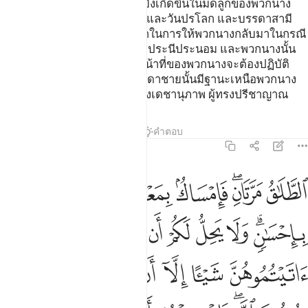
จะปกปิดสิ่งที่อัลลอฮฺได้ทรงให้บังเกิดขึ้นในมดลูกของพวกนาง
หากพวกนางศรัทธาต่ออัลลอฮฺ และวันปรโลก และบรรดาสามี
ของพวกนางนั้นเป็นผู้มีสิทธิกว่าในการให้พวกนางกลับมาในกรณี
ดังกล่าว หากพวกเขาปรารถนาประนีประนอม และพวกนางนั้น
จะได้รับเช่นเดียวกับสิ่งที่เป็นหน้าที่ของพวกนางจะต้องปฏิบัติ
โดยชอบธรรม และสำหรับบรรดาชายนั้นมีฐานะเหนือพวกนาง
ขั้นหนึ่งและอัลลอฮฺนั้นเป็นผู้ทรงเดชานุภาพ ผู้ทรงปรีชาญาณ
ตัฟซีร
บทเรียน
ภาพสะท้อน
คำตอบ
2:229
ﲖ
ﲗﲘ
ﲙ
ﲚ
ﲛ
ﲜ
لطلاق مرتان فامساك بمعروف او تسريح باحسان ولا يحل لكم ان تاخذوا مما ا
لطَّلَـٰقُ مَرَّتَانِ ۖ فَإِمْسَاكٌۢ بِمَعْرُوفٍ أَوْ تَسْرِيحٌۢ بِإِحْسَـٰنٍۢ ۗ و
ﲝﲞ
ﲟ
ﲠ
ﲡ
ﲢ
ﲣ
ﲤ
ﲥ
ﲦ
ﲧ
ﲨ
ﲩ
ﲪ
ﲫ