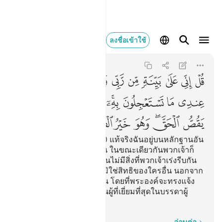
قل اني على بينة من ر
ลงชื่อเข้าใช้
Al-An'am
6:57
6:57
ﲍ
ﲎ
ﲏ
ﲐ
ﲑ
ﲒ
ﲓ
ﲔﲕ
ﲖ
ﲗ
ﲘ
ﲙ
ﲚﲛ
ﲜ
ﲝ
ﲞ
ﲟﲠ
ﲡ
ﲢﲣ
ﲤ
ﲥ
ﲦ
ﲧ
[57] จงกล่าวเถิด (มุฮัมมัด) แท้จริงฉันอยู่บนหลักฐานอัน
ชัดเจน จากพระเจ้าของฉัน ในขณะเดียวกันพวกเจ้าก็
ปฏิเสธหลักฐานนั้น ที่ฉันนั้นไม่มีสิ่งที่พวกเจ้าเร่งรีบกัน
ดอก แท้จริงการชี้ขาดนั้นมิใช่สิทธิของใครอื่น นอกจาก
เป็นสิทธิของอัลลอฮฺเท่านั้น โดยที่พระองค์จะทรงแจ้ง
ความจริง และพระองค์เป็นผู้ที่เยี่ยมที่สุดในบรรดาผู้
ชี้ขาด