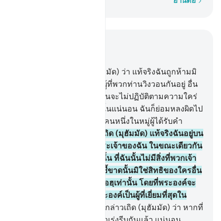
ทีละคำ
อ่านต่อ
อ่านในบริบท
บท 6, หน้าหนังสือ 134, จุซ 7
56
.
[56] จงกล่าวเถิด (มุฮัมมัด) ว่า แท้จริงฉันถูกห้ามมิ
ให้เคารพสักการะ บรรดาผู้ที่พวกท่านวิงวอนกันอยู่ อื่น
จากอัลลอฮฺ จงกล่าวเถิด ฉันจะไม่ปฏิบัติตามความใคร่
ใฝ่ต่ำของพวกเจ้า ถ้าเช่นนั้นแน่นอน ฉันก็ย่อมหลงผิดไป
ด้วย และฉันก็จะไม่ใช่เป็นคนหนึ่งในหมู่ผู้ได้รับคำ
แนะนำ
57
.
[57] จงกล่าวเถิด (มุฮัมมัด) แท้จริงฉันอยู่บน
หลักฐานอันชัดเจน จากพระเจ้าของฉัน ในขณะเดียวกัน
พวกเจ้าก็ปฏิเสธหลักฐานนั้น ที่ฉันนั้นไม่มีสิ่งที่พวกเจ้า
เร่งรีบกันดอก แท้จริงการชี้ขาดนั้นมิใช่สิทธิของใครอื่น
นอกจากเป็นสิทธิของอัลลอฮฺเท่านั้น โดยที่พระองค์จะ
ทรงแจ้งความจริง และพระองค์เป็นผู้ที่เยี่ยมที่สุดใน
บรรดาผู้ชี้ขาด
58
.
[58] จงกล่าวเถิด (มุฮัมมัด) ว่า หากที่
ฉันมีสิ่ง (อำนาจ) ที่พวกเจ้าเร่งรีบกันแล้ว แน่นอน