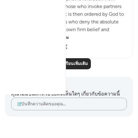
following the whims of those who invoke partners
besides God, the Prophet is then ordered by God to
declare to those idolaters who deny the absolute
oneness of their Lord his own firm belief and
unshakable convi...
ดูเพิ่มเติม
0
0
82
อ่านบทเรียนเพิ่มเติม
บันทึกและข้อคิด
คุณไม่มีบันทึกหรือข้อคิดเห็นใดๆ เกี่ยวกับข้อความนี้
บันทึกความคิดของคุณ…