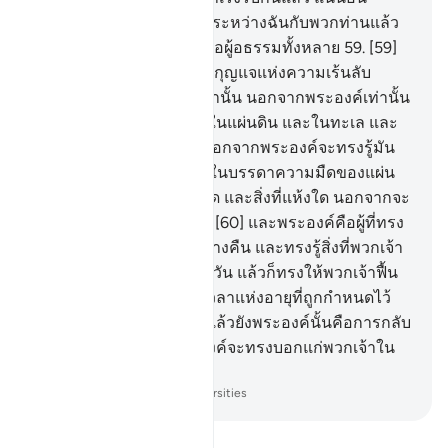
กิจการทั้งหลายก็ถูกชี้ขาดระหว่างฉันกับพวกท่านแล้ว
และอัลลอฮฺเป็นผู้ทรงรู้ยิ่งต่อผู้อธรรมทั้งหลาย
59
.
[59]
และที่พระองค์นั้นมีบรรดากุญแจแห่งความเร้นลับ
โดยที่ไม่มีใครรู้กุญแจเหล่านั้น นอกจากพระองค์เท่านั้น
และพระองค์ทรงรู้สิ่งที่อยู่ในแผ่นดิน และในทะเล และ
ไม่มีใบไม้ใด ร่วงหล่นลงนอกจากพระองค์จะทรงรู้มัน
และไม่มีเมล็ดพืชใดซึ่งอยู่ในบรรดาความมืดของแผ่น
ดิน และไม่มีสิ่งที่อ่อนนุ่มใด และสิ่งที่แห้งใด นอกจากจะ
อยู่ในบันทึกอันชัดแจ้ง
60
.
[60] และพระองค์คือผู้ที่ทรง
ให้พวกเจ้าตาย ในเวลากลางคืน และทรงรู้สิ่งที่พวกเจ้า
ได้กระทำขึ้นในเวลากลางวัน แล้วก็ทรงให้พวกเจ้าฟื้น
คืนชีพในเวลานั้น เพื่อว่าเวลาแห่งอายุที่ถูกกำหนดไว้
นั้นจะได้ถูกใช้ให้หมดไป แล้วยังพระองค์นั้นคือการกลับ
ไปของพวกเจ้า แล้วพระองค์จะทรงบอกแก่พวกเจ้าใน
สิ่งที่พวกเจ้ากระทำกัน
-
Society of Institutes and Universities