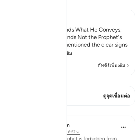
อ่านตัฟซีร์
Ibn Kathir (Abridged)
The Prophet Understands What He Conveys;
Torment is in Allah's Hands Not the Prophet's
Allah says, just as We mentioned the clear signs
that testify an
…
อ่านเพิ่มเติม
ตัฟซีร์เพิ่มเติม
ดู Qiraat
บทกวีนี้มี 1 จุดเชื่อมต่อ
ดูจุดเชื่อมต่อ
บทเรียน
In the Shade of the Quran
31 สัปดาห์ที่ผ่านมา
·
อ้างอิง
อายะห์ 6:57
After stating that the Prophet is forbidden from