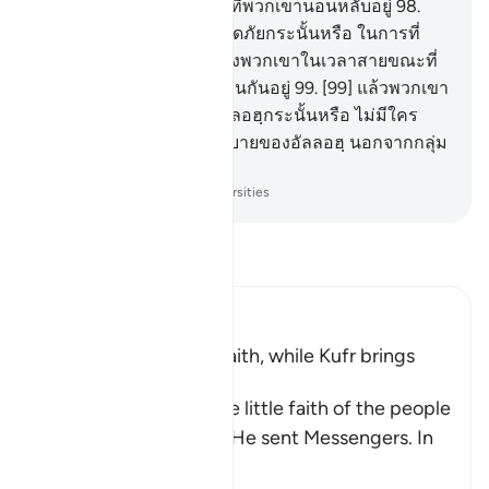
เขาในเวลากลางคืน ขณะที่พวกเขานอนหลับอยู่
98
.
[98] และชาวเมืองนั้นปลอดภัยกระนั้นหรือ ในการที่
การลงโทษของเราจะมายังพวกเขาในเวลาสายขณะที่
พวกเขากำลังเล่นสนุกสนานกันอยู่
99
.
[99] แล้วพวกเขา
ปลอดภัยจากอุบายของอัลลอฮฺกระนั้นหรือ ไม่มีใคร
มั่นใจว่าจะปลอดภัยจากอุบายของอัลลอฮฺ นอกจากกลุ่ม
ชนที่ขาดทุนเท่านั้น
-
Society of Institutes and Universities
อ่านตัฟซีร์
Ibn Kathir (Abridged)
Blessings come with Faith, while Kufr brings
Torment
Allah mentions here the little faith of the people
of the towns to whom He sent Messengers. In
ano
…
อ่านเพิ่มเติม