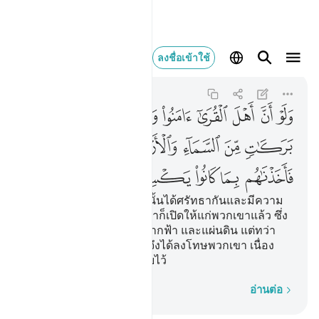
ولو ان اهل القرى ام
ลงชื่อเข้าใช้
Al-A'raf
7:96
7:96
ﱁ
ﱂ
ﱃ
ﱄ
ﱅ
ﱆ
ﱇ
ﱈ
ﱉ
ﱊ
ﱋ
ﱌ
ﱍ
ﱎ
ﱏ
ﱐ
ﱑ
ﱒ
ﱓ
[96] และหากว่าชาวเมืองนั้นได้ศรัทธากันและมีความ
ยำเกรงแล้วไซร้ แน่นอนเราก็เปิดให้แก่พวกเขาแล้ว ซึ่ง
บรรดาความเพิ่มพูนจากฟากฟ้า และแผ่นดิน แต่ทว่า
พวกเขาปฏิเสธ ดังนั้น เราจึงได้ลงโทษพวกเขา เนื่อง
ด้วยสิ่งที่พวกเขาขวนขวายไว้
ทีละคำ
อ่านต่อ