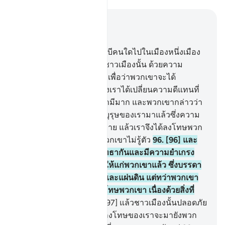
อ่านในบริบท
บท 7, หน้าหนังสือ 163, จุซ 9
94
.
[94] และเรามิได้ส่งนะบีคนใดไปในเมืองหนึ่งเมือง
ใด นอกจากเราได้ลงโทษชาวเมืองนั้น ด้วยความ
แร้นแค้น และการเจ็บป่วย เพื่อว่าพวกเขาจะได้
นอบน้อม
95
.
[95] ภายหลังเราได้เปลี่ยนความดีแทนที่
ความชั่วจนกระทั่งพวกเขามีมาก และพวกเขากล่าวว่า
แท้จริงได้ประสบแก่บรรพบุรุษของเรามาแล้วซึ่งความ
เดือดร้อน และความสุขสบาย แล้วเราจึงได้ลงโทษพวก
เขาโดยกะทันหันขณะที่พวกเขาไม่รู้ตัว
96
.
[96] และ
หากว่าชาวเมืองนั้นได้ศรัทธากันและมีความยำเกรง
แล้วไซร้ แน่นอนเราก็เปิดให้แก่พวกเขาแล้ว ซึ่งบรรดา
ความเพิ่มพูนจากฟากฟ้า และแผ่นดิน แต่ทว่าพวกเขา
ปฏิเสธ ดังนั้น เราจึงได้ลงโทษพวกเขา เนื่องด้วยสิ่งที่
พวกเขาขวนขวายไว้
97
.
[97] แล้วชาวเมืองนั้นปลอดภัย
กระนั้นหรือ ในการที่การลงโทษของเราจะมายังพวก