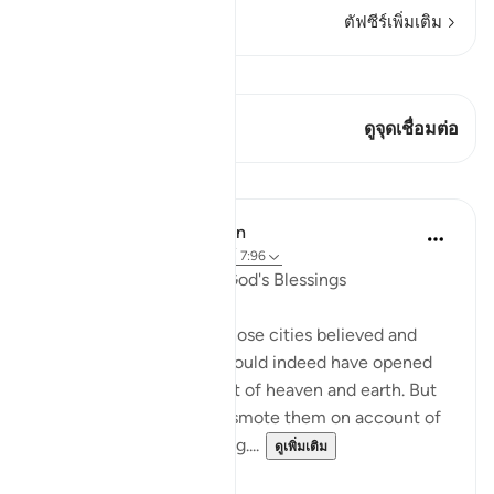
ตัฟซีร์เพิ่มเติม
ดู Qiraat
บทกวีนี้มี 1 จุดเชื่อมต่อ
ดูจุดเชื่อมต่อ
บทเรียน
In the Shade of the Quran
31 สัปดาห์ที่ผ่านมา
·
อ้างอิง
อายะห์ 7:96
A Sure Way to Receive God's Blessings
"Yet had the people of those cities believed and
been God-fearing, We would indeed have opened
up for them blessings out of heaven and earth. But
they disbelieved, so We smote them on account of
what they had been doing....
ดูเพิ่มเติม
0
0