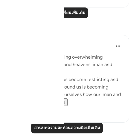
อ่านบทเรียนเพิ่มเติม
การสะท้อน
Sarah R
5 ปีที่แล้ว
·
อ้างอิง
อายะห์ 7:96
The ingredients to receiving overwhelming
blessings from the earth and heavens: iman and
taqwa.
When we feel that life has become restricting and
counting the blessings around us is becoming
difficult, we should ask ourselves how our iman and
taqwa is doing. ...
ดูเพิ่มเติม
10
1
อ่านบทความสะท้อนความคิดเพิ่มเติม