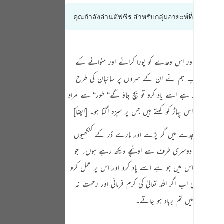
Portu
คุณกำลังอ่านตัฟซีร สำหรับกลุ่มอายะห์ที่ 2:63 ถึง 
русск
Shqip
 لے چکا ہوں اور اس وعدے کو پورا کرانے اور منوانے کے
ภาษา
‏ جب ہم نے ان کے سروں پر سائبان کی طرح
Türkç
اس میں جو کچھ ہے اسے یاد کرو تو بچ جاؤ گے
“
طور
“
سے مراد
اردو
ے کہ طور اس پہاڑ کو کہتے ہیں جس پر سبزہ اگتا ہو۔
[ایضاً]
‏
简体
ت یہ سب سجدے میں گر پڑے اور مارے ڈر کے کنکھیوں
Melay
سجدے میں ہو اور دوسری طرف سے اونچے دیکھ رہے ہوں۔ جو
ئے گا اور اس میں جو ہے اسے یاد کرو اور اس پر عمل کرو
Españ
د شکنی کی اب اگر اللہ تعالیٰ کی کرم فرمائی اور رحمت نہ
Kiswah
یا اور آخرت میں تم برباد ہو جاتے۔
Tiếng 