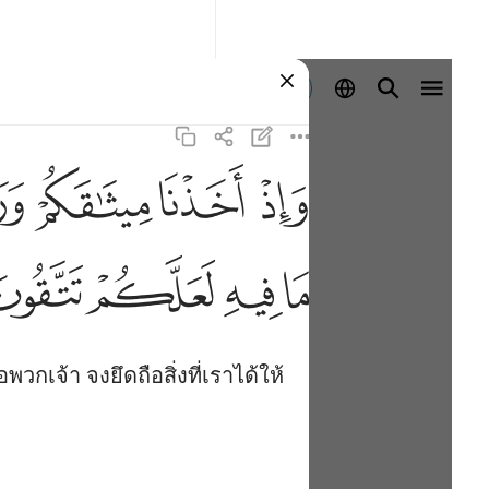
ลงชื่อเข้าใช้
ﱚ
ﱛ
ﱜ
ﱝ
ﱥ
ﱦ
ﱧ
ﱨ
กเจ้า จงยึดถือสิ่งที่เราได้ให้