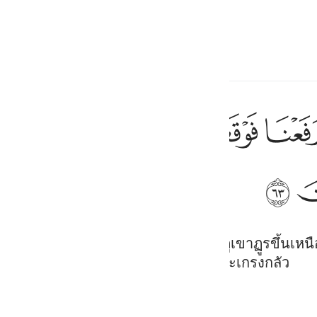
ภาษา
ลงชื่อเข้าใช้
h
ﱞ
ﱟ
ﱠ
ﱡ
ﱢ
واذ اخذنا ميثاقكم ورفعنا فوقكم الطور خذوا
وَإِذْ أَخَذْنَا مِيثَـٰقَكُمْ وَرَفَعْنَا فَوْقَكُمُ ٱلطُّورَ خُذُوا۟ مَآ ءَات
ﱩ
ف
is
esia
มั่นสัญญาจากพวกเจ้า และเราได้ยกภูเขาฏูรขึ้นเหนือพว
กถึงสิ่งที่มีอยู่ในนั้น หวังว่าพวกเจ้าจะเกรงกลัว
no
Bayan Ul Quran
Tazkir Ul Quran