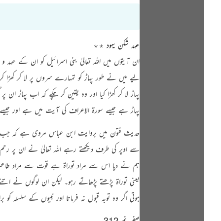
عہد شکن یہود ٭٭
ان آیتوں میں اللہ تعالیٰ بنی اسرائیل کو ان کے عہد
لیے میں نے طور پہاڑ کو تمہارے سروں پر لا کر کھڑا کر 
پہاڑ لا کر کھڑا کیا اور وہ یقین کر چکے کہ اب پہاڑ ان
پہاڑ ہے جیسے سورۃ الاعراف کی آیت میں ہے اور جیسے 
حدیث فتون میں بروایت ابن عباس مروی ہے کہ جب ا
سے اوپر کی طرف دیکھتے رہے اللہ تعالیٰ نے ان پر رح
ہم نے دیا اس سے مراد توراۃ ہے قوت سے مراد طاعت ہے
یعنی توراۃ پڑھتے پڑھاتے رہو۔ لیکن ان لوگوں نے اتنے پ
ہوتی اگر وہ توبہ قبول نہ فرماتا اور نبیوں کے سلسلہ کو 
صفحہ نمبر312