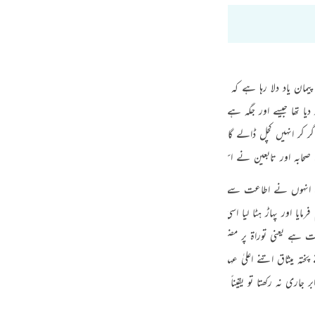
guês
2:64
ий
 و پیمان یاد دلا رہا ہے کہ میری عبادت اور میرے نبی کی اطاعت کا وعدہ میں تم سے
ไทย
دیا تھا جیسے اور جگہ ہے
«وَاِذْ نَتَقْنَا الْجَبَلَ فَوْقَهُمْ كَاَنَّهٗ ظُلَّـةٌ وَّظَنُّوْٓا اَنَّهٗ وَاقِعٌ بِهِمْ»
[7-الأعراف:171]
e
 پر گر کر انہیں کچل ڈالے گا اس وقت ہم نے کہا ہماری دی ہوئی چیز کو مضبوط تھامو اور 
صحابہ اور تابعین نے اس کی تفسیر کی ہے
[تفسیر ابن ابی حاتم:203/1]
‏ .ثابت یہی ہ
中文
نہوں نے اطاعت سے انکار کرنے کے باعث ان کے سر پر پہاڑ آ گیا لیکن اسی وق
u
م فرمایا اور پہاڑ ہٹا لیا اسی وجہ سے وہ اسی سجدے کو پسند کرتے ہیں کہ آدھا دھڑ 
 یعنی توراۃ پر مضبوطی سے جم کر عمل کرنے کا وعدہ کرو ورنہ پہاڑ تم پر گرا دیا جا
ol
ختہ میثاق اتنے اعلیٰ عہد اور اس قدر زبردست وعدے کے بعد بھی کچھ پرواہ نہ کی۔ اور عہ
ili
برابر جاری نہ رکھتا تو یقیناً تمہیں زبردست نقصان پہنچتا اس وعدے کو توڑنے کی بنا پر دن
Việt