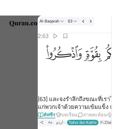
ตัฟซีร: Al-Baqarah 2:63
Al-Baqarah
63
เลือก
2:63
Englis
ﱣ
ﱤ
 ما اتيناكم بقوة واذكروا ما فيه لعلكم تتقون ٦٣
العربية
َيْنَـٰكُم بِقُوَّةٍۢ وَٱذْكُرُوا۟ مَا فِيهِ لَعَلَّكُمْ تَتَّقُونَ ٦٣
বাংলা
ارسی
França
Indon
[63] และจงรำลึกถึงขณะที่เราได้เอาคำ
แก่พวกเจ้าด้วยความเข้มแข็ง และจงรำลึ
Italia
ตัฟซีร
บทเรียน
ภาพสะท้อน
คำตอบ
Dutch
اردو
Tafsir Ibn Kathir
Fi Zilal Al-Quran
Aa