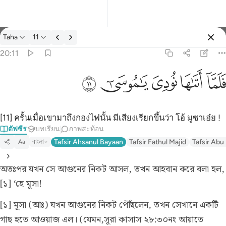
ตัฟซีร: Taha 20:11
Taha
11
ลงชื่อเข้าใช้
20:11
فلما اتاها نودي يا موسى ١١
ﲵ
ﲶ
ﲷ
ﲸ
ﲹ
فَلَمَّآ أَتَىٰهَا نُودِىَ يَـٰمُوسَىٰٓ ١١
[11] ครั้นเมื่อเขามาถึงกองไฟนั้น มีเสียงเรียกขึ้นว่า โอ้ มูซาเอ๋ย !
ตัฟซีร
บทเรียน
ภาพสะท้อน
বাংলা
Tafsir Ahsanul Bayaan
Tafsir Fathul Majid
Tafsir Abu
Aa
অতঃপর যখন সে আগুনের নিকট আসল, তখন আহবান করে বলা হল,
[১] ‘হে মূসা!
[১] মূসা (আঃ) যখন আগুনের নিকট পৌঁছলেন, তখন সেখানে একটি
গাছ হতে আওয়াজ এল।
(যেমন,সূরা কাসাস ২৮:৩০নং আয়াতে