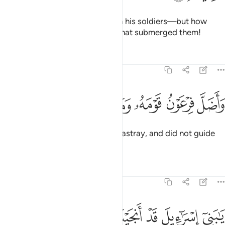
Then Pharaoh pursued them with his soldiers—but how
overwhelming were the waters that submerged them!
Tafsirs
Lessons
Reflections
20:79
ﱝ
ﱞ
ﱟ
اضل فرعون قومه وما هدى ٧٩
ﱠ
ﱡ
ﱢ
َأَضَلَّ فِرْعَوْنُ قَوْمَهُۥ وَمَا هَدَىٰ ٧٩
And ˹so˺ Pharaoh led his people astray, and did not guide
˹them rightly˺.
Tafsirs
Lessons
Reflections
20:80
ﱣ
ﱤ
ﱥ
ﱦ
ﱧ
ﱨ
ا بني اسراييل قد انجيناكم من عدوكم وواعدناكم جانب الطور الايمن ونزل
َـٰبَنِىٓ إِسْرَٰٓءِيلَ قَدْ أَنجَيْنَـٰكُم مِّنْ عَدُوِّكُمْ وَوَٰعَدْنَـٰكُمْ جَانِبَ ٱلطُّورِ ٱلْأَيْمَنَ وَن