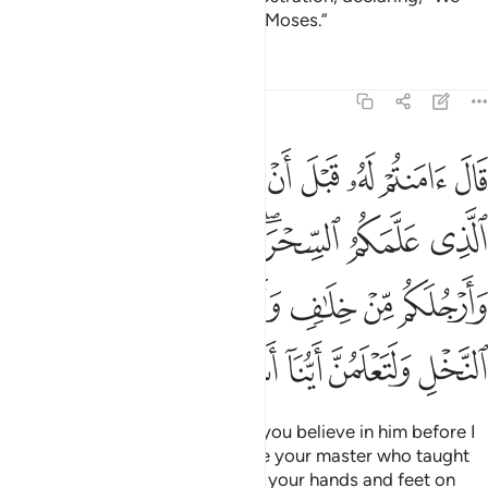
believe in the Lord of Aaron and Moses.”
Tafsirs
Lessons
Reflections
20:71
ﲄ
ﲅ
ﲆ
ﲇ
ﲈ
ﲉ
ﲊﲋ
ﲌ
ﲍ
ال امنتم له قبل ان اذن لكم انه لكبيركم الذي علمكم السحر فلاقطعن ا
َالَ ءَامَنتُمْ لَهُۥ قَبْلَ أَنْ ءَاذَنَ لَكُمْ ۖ إِنَّهُۥ لَكَبِيرُكُمُ ٱلَّذِى عَلَّمَكُمُ ٱلسِّحْرَ ۖ فَ
ﲎ
ﲏ
ﲐﲑ
ﲒ
ﲓ
ﲔ
ﲕ
ﲖ
ﲗ
ﲘ
ﲙ
ﲚ
ﲛ
ﲜ
ﲝ
ﲞ
ﲟ
ﲠ
Pharaoh threatened, “How dare you believe in him before I
give you permission? He must be your master who taught
you magic. I will certainly cut off your hands and feet on