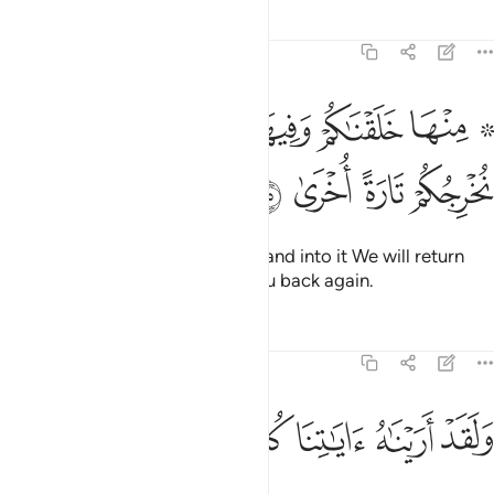
Tafsirs
Lessons
Reflections
20:55
ﱭ ﱮ
ﱯ
ﱰ
ﱱ
۞ نها خلقناكم وفيها نعيدكم ومنها نخرجكم تارة اخرى ٥٥
ﱲ
۞ ِنْهَا خَلَقْنَـٰكُمْ وَفِيهَا نُعِيدُكُمْ وَمِنْهَا نُخْرِجُكُمْ تَارَةً أُخْرَىٰ ٥٥
ﱳ
ﱴ
ﱵ
ﱶ
From the earth We created you, and into it We will return
you, and from it We will bring you back again.
Tafsirs
Lessons
Reflections
20:56
ﱷ
ﱸ
ﱹ
لقد اريناه اياتنا كلها فكذب وابى ٥٦
ﱺ
ﱻ
ﱼ
ﱽ
َلَقَدْ أَرَيْنَـٰهُ ءَايَـٰتِنَا كُلَّهَا فَكَذَّبَ وَأَبَىٰ ٥٦