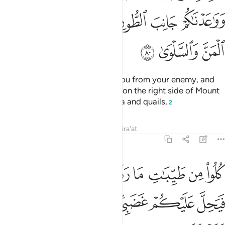
ﱩ
ﱪ
ﱫ
ﱬ
ﱭ
ﱮ
ﱯ
ﱰ
ﱱ
O Children of Israel! We saved you from your enemy, and
made an appointment with you
on the right side of Mount
1
Ṭûr, and sent down to you manna and quails,
2
Tafsirs
Lessons
Reflections
Qira'at
20:81
ﱲ
ﱳ
ﱴ
ﱵ
ﱶ
ﱷ
ﱸ
ﱹ
لوا من طيبات ما رزقناكم ولا تطغوا فيه فيحل عليكم غضبي ومن يحلل 
ُلُوا۟ مِن طَيِّبَـٰتِ مَا رَزَقْنَـٰكُمْ وَلَا تَطْغَوْا۟ فِيهِ فَيَحِلَّ عَلَيْكُمْ غَضَبِى ۖ وَمَن يَحْل
ﱺ
ﱻ
ﱼﱽ
ﱾ
ﱿ
ﲀ
ﲁ