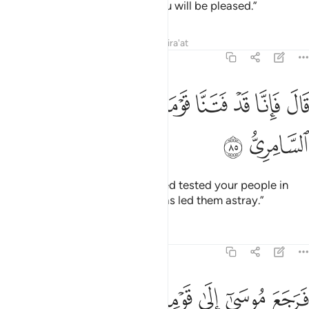
hastened to You, my Lord, so You will be pleased.”
Tafsirs
Lessons
Reflections
Qira'at
20:85
ﲠ
ﲡ
ﲢ
ﲣ
ﲤ
ﲥ
ال فانا قد فتنا قومك من بعدك واضلهم السامري ٨٥
ﲦ
ﲧ
َالَ فَإِنَّا قَدْ فَتَنَّا قَوْمَكَ مِنۢ بَعْدِكَ وَأَضَلَّهُمُ ٱلسَّامِرِىُّ ٨٥
ﲨ
ﲩ
Allah responded, “We have indeed tested your people in
your absence, and the Sâmiri
has led them astray.”
1
Tafsirs
Lessons
Reflections
20:86
ﲪ
ﲫ
ﲬ
ﲭ
ﲮ
ﲯﲰ
ﲱ
رجع موسى الى قومه غضبان اسفا قال يا قوم الم يعدكم ربكم وعدا حس
َرَجَعَ مُوسَىٰٓ إِلَىٰ قَوْمِهِۦ غَضْبَـٰنَ أَسِفًۭا ۚ قَالَ يَـٰقَوْمِ أَلَمْ يَعِدْكُمْ رَبُّكُمْ وَ