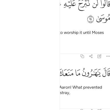
ﱭ
ﱮ
ﱯ
ﱰ
ﱱ
ﱲ
ﱳ
ﱴ
َالُوا۟ لَن نَّبْرَحَ عَلَيْهِ عَـٰكِفِينَ حَتَّىٰ يَرْجِعَ إِلَيْنَا مُوسَىٰ ٩١
ﱵ
ﱶ
They replied, “We will not cease to worship it until Moses
returns to us.”
Tafsirs
Lessons
Reflections
20:92
ﱷ
ﱸ
ﱹ
ﱺ
ال يا هارون ما منعك اذ رايتهم ضلوا ٩٢
ﱻ
ﱼ
ﱽ
ﱾ
َالَ يَـٰهَـٰرُونُ مَا مَنَعَكَ إِذْ رَأَيْتَهُمْ ضَلُّوٓا۟ ٩٢
Moses scolded ˹his brother˺, “O Aaron! What prevented
you, when you saw them going astray,
Tafsirs
Lessons
Reflections