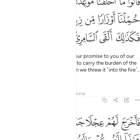
ﳇ
ﳈ
ﳉ
ﳊ
ﳋ
ﳌ
َالُوا۟ مَآ أَخْلَفْنَا مَوْعِدَكَ بِمَلْكِنَا وَلَـٰكِنَّا حُمِّلْنَآ أَوْزَارًۭا 
ﳍ
ﳎ
ﳏ
ﳐ
ﳑ
ﳒ
ﳓ
ﳔ
ﳕ
ﳖ
They argued, “We did not break our promise to you of our
own free will, but we were made to carry the burden of the
people’s ˹golden˺ jewellery,
then we threw it ˹into the fire˺,
1
and so did the Sâmiri.”
Tafsirs
Lessons
Reflections
Qira'at
20:88
ﱁ
ﱂ
ﱃ
ﱄ
ﱅ
ﱆ
ﱇ
اخرج لهم عجلا جسدا له خوار فقالوا هاذا الاهكم والاه موسى فنسي ٨٨
َأَخْرَجَ لَهُمْ عِجْلًۭا جَسَدًۭا لَّهُۥ خُوَارٌۭ فَقَالُوا۟ هَـٰذَآ إِلَـٰهُكُمْ وَإِلَـٰهُ م