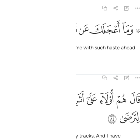
Tafsirs
Lessons
Reflections
20:83
ﲏ ﲐ
ﲑ
ﲒ
۞ ما اعجلك عن قومك يا موسى ٨٣
ﲓ
ﲔ
ﲕ
۞ َمَآ أَعْجَلَكَ عَن قَوْمِكَ يَـٰمُوسَىٰ ٨٣
˹Allah asked,˺ “Why have you come with such haste ahead
of your people, O Moses?”
1
Tafsirs
Lessons
Reflections
20:84
ﲖ
ﲗ
ﲘ
ﲙ
ﲚ
ال هم اولاء على اثري وعجلت اليك رب لترضى ٨٤
ﲛ
ﲜ
ﲝ
َالَ هُمْ أُو۟لَآءِ عَلَىٰٓ أَثَرِى وَعَجِلْتُ إِلَيْكَ رَبِّ لِتَرْضَىٰ ٨٤
ﲞ
ﲟ
He replied, “They are close on my tracks. And I have