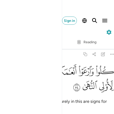
Sign in
20. Taha
Verse by Verse
Reading
Translation
: Dr. Mustafa Khattab
20:54
ﱢ
ﱣ
ﱤﱥ
ﱦ
ﱧ
لوا وارعوا انعامكم ان في ذالك لايات لاولي النهى ٥٤
ﱨ
ﱩ
ُلُوا۟ وَٱرْعَوْا۟ أَنْعَـٰمَكُمْ ۗ إِنَّ فِى ذَٰلِكَ لَـَٔايَـٰتٍۢ لِّأُو۟لِى ٱلن
ﱪ
ﱫ
ﱬ
˹so˺ eat and graze your cattle. Surely in this are signs for
people of sound judgment.