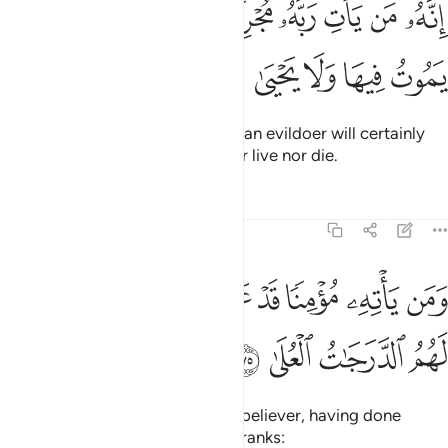
ﳇ
ﳈ
ﳉ
ﳊ
ﳋ
ﳌ
ﳍ
ﳎ
ﳏ
ِنَّهُۥ مَن يَأْتِ رَبَّهُۥ مُجْرِمًۭا فَإِنَّ لَهُۥ جَهَنَّمَ لَا يَمُوتُ فِيهَا وَلَا يَحْيَىٰ ٧٤
ﳐ
ﳑ
ﳒ
ﳓ
ﳔ
Whoever comes to their Lord as an evildoer will certainly
have Hell, where they can neither live nor die.
Tafsirs
Lessons
Reflections
20:75
ﳕ
ﳖ
ﳗ
ﳘ
ﳙ
ﳚ
من ياته مومنا قد عمل الصالحات فاولايك لهم الدرجات العلى ٧٥
ﳛ
َمَن يَأْتِهِۦ مُؤْمِنًۭا قَدْ عَمِلَ ٱلصَّـٰلِحَـٰتِ فَأُو۟لَـٰٓئِكَ لَهُمُ ٱلدَّرَ
ﳜ
ﳝ
ﳞ
ﳟ
But whoever comes to Him as a believer, having done
good, they will have the highest ranks: