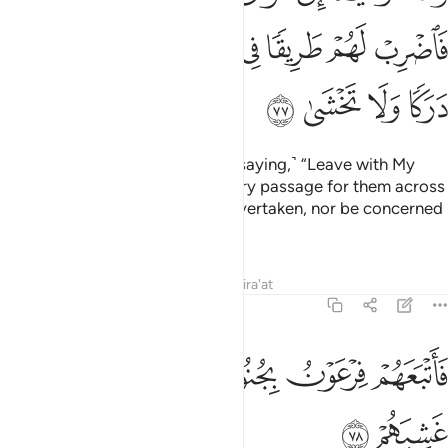
ﱈ
ﱉ
ﱊ
ﱋ
ﱌ
ﱍ
ﱎ
ﱏ
ﱐ
ﱑ
ﱒ
ﱓ
And We surely inspired Moses, ˹saying,˺ “Leave with My
servants ˹at night˺ and strike a dry passage for them across
the sea. Have no fear of being overtaken, nor be concerned
˹of drowning˺.”
Tafsirs
Lessons
Reflections
Qira'at
20:78
ﱔ
ﱕ
ﱖ
اتبعهم فرعون بجنوده فغشيهم من اليم ما غشيهم ٧٨
ﱗ
ﱘ
ﱙ
ﱚ
َأَتْبَعَهُمْ فِرْعَوْنُ بِجُنُودِهِۦ فَغَشِيَهُم مِّنَ ٱلْيَمِّ مَا غَشِيَهُمْ ٧٨
ﱛ
ﱜ