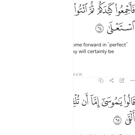
ﳊ
ﳋ
ﳌ
ﳍ
ﳎﳏ
ﳐ
ﳑ
اجمعوا كيدكم ثم ايتوا صفا وقد افلح اليوم من استعلى ٦٤
ﳒ
ﳓ
َأَجْمِعُوا۟ كَيْدَكُمْ ثُمَّ ٱئْتُوا۟ صَفًّۭا ۚ وَقَدْ أَفْلَحَ ٱلْيَوْمَ مَنِ ٱسْتَعْلَىٰ ٦٤
ﳔ
ﳕ
So orchestrate your plan, then come forward in ˹perfect˺
ranks. And whoever prevails today will certainly be
successful.”
Tafsirs
Lessons
Reflections
Qira'at
20:65
ﱁ
ﱂ
ﱃ
ﱄ
ﱅ
ﱆ
ﱇ
الوا يا موسى اما ان تلقي واما ان نكون اول من القى ٦٥
ﱈ
ﱉ
ﱊ
َالُوا۟ يَـٰمُوسَىٰٓ إِمَّآ أَن تُلْقِىَ وَإِمَّآ أَن نَّكُونَ أَوَّلَ مَنْ أَلْقَىٰ ٦٥
ﱋ
ﱌ