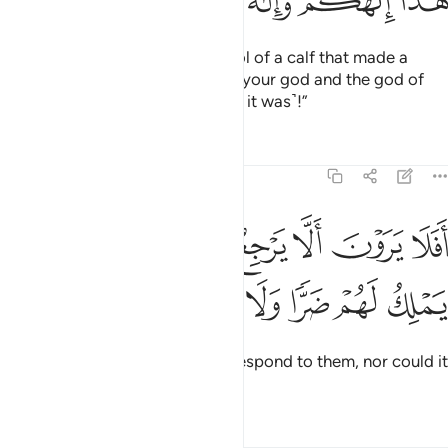
ﱈ
ﱉ
ﱊ
ﱋ
ﱌ
ﱍ
Then he moulded for them an idol of a calf that made a
lowing sound. They said, “This is your god and the god of
Moses, but Moses forgot ˹where it was˺!”
Tafsirs
Lessons
Reflections
20:89
ﱎ
ﱏ
ﱐ
ﱑ
ﱒ
ﱓ
فلا يرون الا يرجع اليهم قولا ولا يملك لهم ضرا ولا نفعا ٨٩
ﱔ
َفَلَا يَرَوْنَ أَلَّا يَرْجِعُ إِلَيْهِمْ قَوْلًۭا وَلَا يَمْلِكُ لَهُمْ ضَرًّۭا وَلَا نَفْعًۭا ٨٩
ﱕ
ﱖ
ﱗ
ﱘ
ﱙ
ﱚ
Did they not see that it did not respond to them, nor could it
protect or benefit them?
Tafsirs
Lessons
Reflections