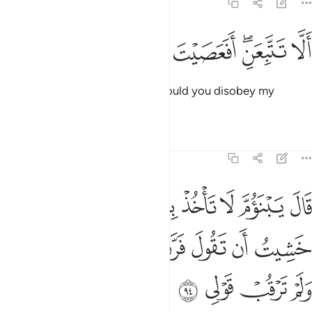
20:93
ﱿ
ﲀﲁ
لا تتبعن افعصيت امري ٩٣
ﲂ
ﲃ
ﲄ
َلَّا تَتَّبِعَنِ ۖ أَفَعَصَيْتَ أَمْرِى ٩٣
from following after me? How could you disobey my
orders?”
1
Tafsirs
Lessons
Reflections
20:94
ﲅ
ﲆ
ﲇ
ﲈ
ﲉ
ﲊ
ﲋﲌ
ﲍ
ال يا ابن ام لا تاخذ بلحيتي ولا براسي اني خشيت ان تقول فرقت بين بن
َالَ يَبْنَؤُمَّ لَا تَأْخُذْ بِلِحْيَتِى وَلَا بِرَأْسِىٓ ۖ إِنِّى خَشِيتُ أَن تَقُولَ فَرَّقْتَ بَيْنَ بَنِىٓ
ﲎ
ﲏ
ﲐ
ﲑ
ﲒ
ﲓ
ﲔ
ﲕ
ﲖ
ﲗ
ﲘ