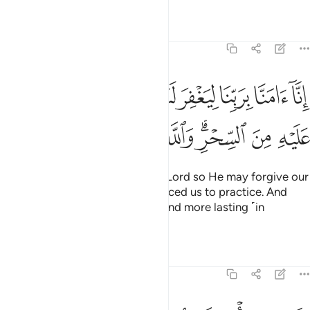
Tafsirs
Lessons
Reflections
20:73
ﲷ
ﲸ
ﲹ
ﲺ
ﲻ
ﲼ
ﲽ
ﲾ
نا امنا بربنا ليغفر لنا خطايانا وما اكرهتنا عليه من السحر والله خير وابقى 
ِنَّآ ءَامَنَّا بِرَبِّنَا لِيَغْفِرَ لَنَا خَطَـٰيَـٰنَا وَمَآ أَكْرَهْتَنَا عَلَيْهِ مِنَ ٱلسِّحْرِ ۗ وَٱللَّهُ خَي
ﲿ
ﳀ
ﳁﳂ
ﳃ
ﳄ
ﳅ
ﳆ
Indeed, we have believed in our Lord so He may forgive our
sins and that magic you have forced us to practice. And
Allah is far superior ˹in reward˺ and more lasting ˹in
punishment˺.”
Tafsirs
Lessons
Reflections
20:74
نه من يات ربه مجرما فان له جهنم لا يموت فيها ولا يحيى ٧٤