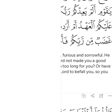
ﲲ
ﲳ
ﲴ
ﲵ
ﲶ
ﲷﲸ
ﲹ
ﲺ
ﲻ
ﲼ
ﲽ
ﲾ
ﲿ
ﳀ
ﳁ
ﳂ
ﳃ
ﳄ
ﳅ
ﳆ
So Moses returned to his people, furious and sorrowful. He
said, “O my people! Had your Lord not made you a good
promise?
Has my absence been too long for you? Or have
1
you wished for wrath from your Lord to befall you, so you
broke your promise to me?”
2
Tafsirs
Lessons
Reflections
20:87
الوا ما اخلفنا موعدك بملكنا ولاكنا حملنا اوزارا من زينة القوم فقذفناه