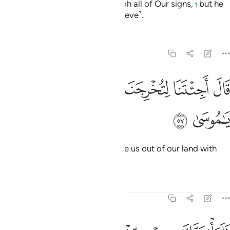
And We certainly showed Pharaoh all of Our signs,
but he
1
denied them and refused ˹to believe˺.
Tafsirs
Lessons
Reflections
20:57
ﱾ
ﱿ
ﲀ
ﲁ
ال اجيتنا لتخرجنا من ارضنا بسحرك يا موسى ٥٧
ﲂ
ﲃ
َالَ أَجِئْتَنَا لِتُخْرِجَنَا مِنْ أَرْضِنَا بِسِحْرِكَ يَـٰمُوسَىٰ ٥٧
ﲄ
ﲅ
He said, “Have you come to drive us out of our land with
your magic, O Moses?
Tafsirs
Lessons
Reflections
20:58
لناتينك بسحر مثله فاجعل بيننا وبينك موعدا لا نخلفه نحن ولا انت مكانا 