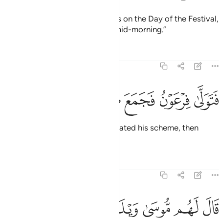
Moses said, “Your appointment is on the Day of the Festival,
and let the people be gathered mid-morning.”
Tafsirs
Lessons
Reflections
20:60
ﲞ
ﲟ
ﲠ
تولى فرعون فجمع كيده ثم اتى ٦٠
ﲡ
ﲢ
ﲣ
ﲤ
َتَوَلَّىٰ فِرْعَوْنُ فَجَمَعَ كَيْدَهُۥ ثُمَّ أَتَىٰ ٦٠
Pharaoh then withdrew, orchestrated his scheme, then
returned.
Tafsirs
Lessons
Reflections
20:61
ﲥ
ﲦ
ﲧ
ﲨ
ﲩ
ﲪ
ﲫ
ﲬ
ال لهم موسى ويلكم لا تفتروا على الله كذبا فيسحتكم بعذاب وقد خاب 
َالَ لَهُم مُّوسَىٰ وَيْلَكُمْ لَا تَفْتَرُوا۟ عَلَى ٱللَّهِ كَذِبًۭا فَيُسْحِتَ