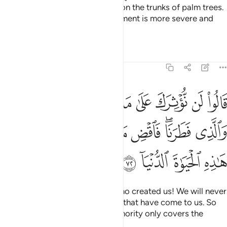
opposite sides, and crucify you on the trunks of palm trees.
You will really see whose punishment is more severe and
more lasting.”
Tafsirs
Lessons
Reflections
20:72
ﲡ
ﲢ
ﲣ
ﲤ
ﲥ
ﲦ
ﲧ
ﲨ
الوا لن نوثرك على ما جاءنا من البينات والذي فطرنا فاقض ما انت قاض ان
َالُوا۟ لَن نُّؤْثِرَكَ عَلَىٰ مَا جَآءَنَا مِنَ ٱلْبَيِّنَـٰتِ وَٱلَّذِى فَطَرَنَا ۖ ف
ﲩ
ﲪﲫ
ﲬ
ﲭ
ﲮ
ﲯﲰ
ﲱ
ﲲ
ﲳ
ﲴ
ﲵ
ﲶ
They responded, “By the One Who created us! We will never
prefer you over the clear proofs that have come to us. So
do whatever you want! Your authority only covers the
˹fleeting˺ life of this world.