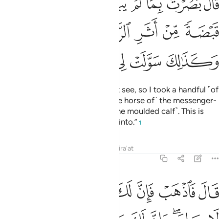
ﲞ
ﲟ
ﲠ
ﲡ
ﲢ
ﲣ
ﲤ
َالَ بَصُرْتُ بِمَا لَمْ يَبْصُرُوا۟ بِهِۦ فَقَبَضْتُ قَبْضَةًۭ مِّنْ أَثَرِ ٱلرَّسُولِ فَنَبَذْتُ
ﲥ
ﲦ
ﲧ
ﲨ
ﲩ
ﲪ
ﲫ
ﲬ
ﲭ
ﲮ
He said, “I saw what they did not see, so I took a handful ˹of
dust˺ from the hoof-prints of ˹the horse of˺ the messenger-
angel ˹Gabriel˺ then cast it ˹on the moulded calf˺. This is
what my lower-self tempted me into.”
1
Tafsirs
Lessons
Reflections
Qira'at
20:97
ﲯ
ﲰ
ﲱ
ﲲ
ﲳ
ﲴ
ﲵ
ﲶ
ال فاذهب فان لك في الحياة ان تقول لا مساس وان لك موعدا لن تخلفه 
َالَ فَٱذْهَبْ فَإِنَّ لَكَ فِى ٱلْحَيَوٰةِ أَن تَقُولَ لَا مِسَاسَ ۖ وَإِنَّ لَكَ مَوْعِدًۭا لَّن تُخْلَفَهُ