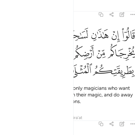
Tafsirs
Lessons
Reflections
20:63
ﲼ
ﲽ
ﲾ
ﲿ
ﳀ
ﳁ
الوا ان هاذان لساحران يريدان ان يخرجاكم من ارضكم بسحرهما ويذهبا 
َالُوٓا۟ إِنْ هَـٰذَٰنِ لَسَـٰحِرَٰنِ يُرِيدَانِ أَن يُخْرِجَاكُم مِّنْ أَرْضِكُم بِسِ
ﳂ
ﳃ
ﳄ
ﳅ
ﳆ
ﳇ
ﳈ
ﳉ
They concluded, “These two are only magicians who want
to drive you out of your land with their magic, and do away
with your most cherished traditions.
Tafsirs
Lessons
Reflections
Qira'at
20:64