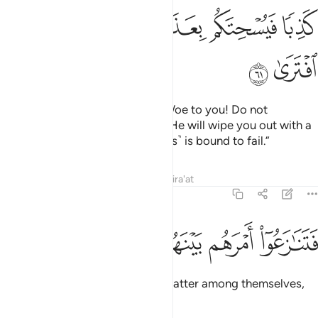
ﲭ
ﲮ
ﲯﲰ
ﲱ
ﲲ
ﲳ
ﲴ
ﲵ
Moses warned the magicians, “Woe to you! Do not
fabricate a lie against Allah,
or He will wipe you out with a
1
torment. Whoever fabricates ˹lies˺ is bound to fail.”
Tafsirs
Lessons
Reflections
Qira'at
20:62
ﲶ
ﲷ
ﲸ
تنازعوا امرهم بينهم واسروا النجوى ٦٢
ﲹ
ﲺ
ﲻ
َتَنَـٰزَعُوٓا۟ أَمْرَهُم بَيْنَهُمْ وَأَسَرُّوا۟ ٱلنَّجْوَىٰ ٦٢
So the magicians disputed the matter among themselves,
conversing privately.