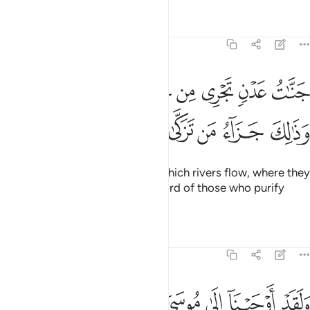
Tafsirs
Lessons
Reflections
20:76
ﳠ
ﳡ
ﳢ
ﳣ
ﳤ
ﳥ
ﳦ
نات عدن تجري من تحتها الانهار خالدين فيها وذالك جزاء من تزكى ٧٦
ﳧﳨ
َنَّـٰتُ عَدْنٍۢ تَجْرِى مِن تَحْتِهَا ٱلْأَنْهَـٰرُ خَـٰلِدِينَ فِيهَا ۚ وَذَٰلِكَ جَزَآءُ مَن تَزَكَّىٰ ٧٦
ﳩ
ﳪ
ﳫ
ﳬ
ﳭ
the Gardens of Eternity, under which rivers flow, where they
will stay forever. That is the reward of those who purify
themselves.
Tafsirs
Lessons
Reflections
20:77
ﱁ
ﱂ
ﱃ
ﱄ
ﱅ
ﱆ
ﱇ
لقد اوحينا الى موسى ان اسر بعبادي فاضرب لهم طريقا في البحر يبسا ل
َلَقَدْ أَوْحَيْنَآ إِلَىٰ مُوسَىٰٓ أَنْ أَسْرِ بِعِبَادِى فَٱضْرِبْ لَهُمْ طَرِيقًۭا فِى ٱلْبَحْر