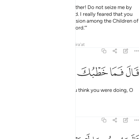
Aaron pleaded, “O son of my mother! Do not seize me by
my beard or ˹the hair of˺ my head. I really feared that you
would say, ‘You have caused division among the Children of
Israel, and did not observe my word.’”
Tafsirs
Lessons
Reflections
Qira'at
20:95
ﲙ
ﲚ
ال فما خطبك يا سامري ٩٥
ﲛ
ﲜ
ﲝ
َالَ فَمَا خَطْبُكَ يَـٰسَـٰمِرِىُّ ٩٥
Moses then asked, “What did you think you were doing, O
Sâmiri?”
Tafsirs
Lessons
Reflections
20:96
ال بصرت بما لم يبصروا به فقبضت قبضة من اثر الرسول فنبذتها وكذا