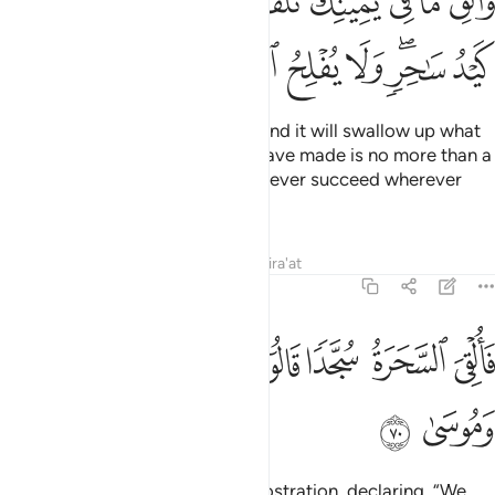
ﱨ
ﱩ
ﱪ
ﱫ
ﱬ
ﱭ
ﱮﱯ
ﱰ
ﱱ
َأَلْقِ مَا فِى يَمِينِكَ تَلْقَفْ مَا صَنَعُوٓا۟ ۖ إِنَّمَا صَنَعُوا۟ كَيْدُ سَـٰحِرٍۢ ۖ وَلَا يُف
ﱲ
ﱳﱴ
ﱵ
ﱶ
ﱷ
ﱸ
ﱹ
ﱺ
Cast what is in your right hand, and it will swallow up what
they have made, for what they have made is no more than a
magic trick. And magicians can never succeed wherever
they go.”
Tafsirs
Lessons
Reflections
Qira'at
20:70
ﱻ
ﱼ
ﱽ
ﱾ
ﱿ
ﲀ
القي السحرة سجدا قالوا امنا برب هارون وموسى ٧٠
ﲁ
َأُلْقِىَ ٱلسَّحَرَةُ سُجَّدًۭا قَالُوٓا۟ ءَامَنَّا بِرَبِّ هَـٰرُونَ وَمُوسَىٰ ٧٠
ﲂ
ﲃ
So the magicians fell down in prostration, declaring, “We