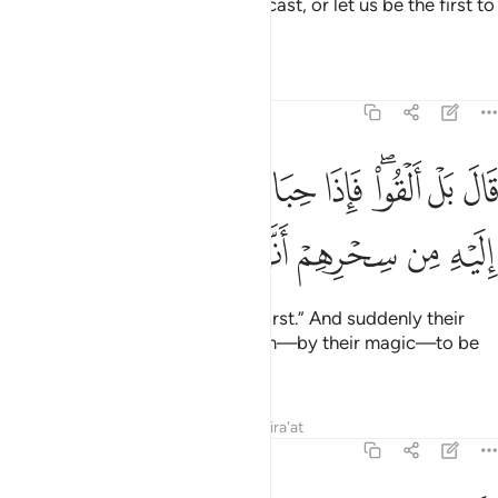
They said, “O Moses! Either you cast, or let us be the first to
cast.”
Tafsirs
Lessons
Reflections
20:66
ﱍ
ﱎ
ﱏﱐ
ﱑ
ﱒ
ﱓ
ﱔ
ال بل القوا فاذا حبالهم وعصيهم يخيل اليه من سحرهم انها تسعى ٦٦
َالَ بَلْ أَلْقُوا۟ ۖ فَإِذَا حِبَالُهُمْ وَعِصِيُّهُمْ يُخَيَّلُ إِلَيْهِ مِن سِحْرِهِمْ أَنَّهَا تَسْعَىٰ ٦
ﱕ
ﱖ
ﱗ
ﱘ
ﱙ
ﱚ
Moses responded, “No, you go first.” And suddenly their
ropes and staffs appeared to him—by their magic—to be
slithering.
Tafsirs
Lessons
Reflections
Qira'at
20:67