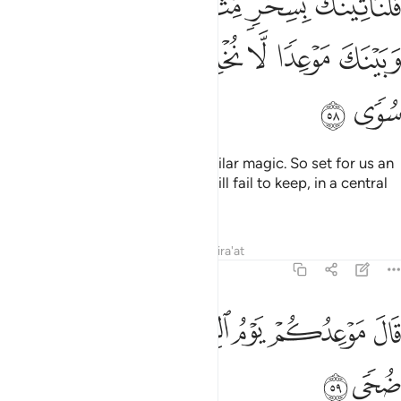
ﲆ
ﲇ
ﲈ
ﲉ
ﲊ
َلَنَأْتِيَنَّكَ بِسِحْرٍۢ مِّثْلِهِۦ فَٱجْعَلْ بَيْنَنَا وَبَيْنَكَ مَوْعِدًۭا لَّا نُخْلِفُهُۥ نَحْ
ﲋ
ﲌ
ﲍ
ﲎ
ﲏ
ﲐ
ﲑ
ﲒ
ﲓ
ﲔ
We can surely meet you with similar magic. So set for us an
appointment that neither of us will fail to keep, in a central
place.”
Tafsirs
Lessons
Reflections
Qira'at
20:59
ﲕ
ﲖ
ﲗ
ﲘ
ﲙ
ال موعدكم يوم الزينة وان يحشر الناس ضحى ٥٩
ﲚ
ﲛ
َالَ مَوْعِدُكُمْ يَوْمُ ٱلزِّينَةِ وَأَن يُحْشَرَ ٱلنَّاسُ ضُحًۭى ٥٩
ﲜ
ﲝ