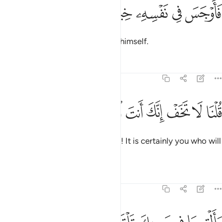
ﱛ
ﱜ
ﱝ
اوجس في نفسه خيفة موسى ٦٧
ﱞ
ﱟ
ﱠ
َأَوْجَسَ فِى نَفْسِهِۦ خِيفَةًۭ مُّوسَىٰ ٦٧
So Moses concealed fear within himself.
Tafsirs
Lessons
Reflections
20:68
ﱡ
ﱢ
ﱣ
ﱤ
لنا لا تخف انك انت الاعلى ٦٨
ﱥ
ﱦ
ﱧ
ُلْنَا لَا تَخَفْ إِنَّكَ أَنتَ ٱلْأَعْلَىٰ ٦٨
We reassured ˹him˺, “Do not fear! It is certainly you who will
prevail.
Tafsirs
Lessons
Reflections
20:69
الق ما في يمينك تلقف ما صنعوا انما صنعوا كيد ساحر ولا يفلح الساحر ح