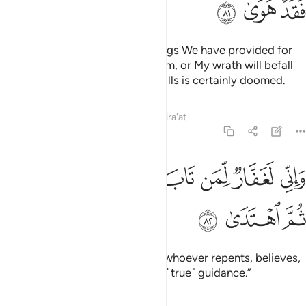
ﲂ
ﲃ
ﲄ
˹saying,˺ “Eat from the good things We have provided for
you, but do not transgress in them, or My wrath will befall
you. And whoever My wrath befalls is certainly doomed.
Tafsirs
Lessons
Reflections
Qira'at
20:82
ﲅ
ﲆ
ﲇ
ﲈ
ﲉ
اني لغفار لمن تاب وامن وعمل صالحا ثم اهتدى ٨٢
ﲊ
ﲋ
َإِنِّى لَغَفَّارٌۭ لِّمَن تَابَ وَءَامَنَ وَعَمِلَ صَـٰلِحًۭا ثُمَّ ٱهْتَدَىٰ ٨٢
ﲌ
ﲍ
ﲎ
But I am truly Most Forgiving to whoever repents, believes,
and does good, then persists on ˹true˺ guidance.”