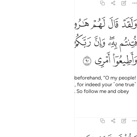
20:90
ﱛ
ﱜ
ﱝ
ﱞ
ﱟ
ﱠ
ﱡ
ﱢ
لقد قال لهم هارون من قبل يا قوم انما فتنتم به وان ربكم الرحمان فاتب
َلَقَدْ قَالَ لَهُمْ هَـٰرُونُ مِن قَبْلُ يَـٰقَوْمِ إِنَّمَا فُتِنتُم بِهِۦ ۖ وَإِنَّ رَبَّكُمُ ٱلرَّحْمَ
ﱣ
ﱤﱥ
ﱦ
ﱧ
ﱨ
ﱩ
ﱪ
ﱫ
ﱬ
Aaron had already warned them beforehand, “O my people!
You are only being tested by this, for indeed your ˹one true˺
Lord is the Most Compassionate. So follow me and obey
my orders.”
Tafsirs
Lessons
Reflections
20:91
الوا لن نبرح عليه عاكفين حتى يرجع الينا موسى ٩١