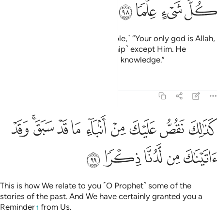
ﳙ
ﳚ
ﳛ
ﳜ
˹Then Moses addressed his people,˺ “Your only god is Allah,
there is no god ˹worthy of worship˺ except Him. He
encompasses everything in ˹His˺ knowledge.”
Tafsirs
Lessons
Reflections
20:99
ﱁ
ﱂ
ﱃ
ﱄ
ﱅ
ﱆ
ﱇ
ﱈﱉ
ذالك نقص عليك من انباء ما قد سبق وقد اتيناك من لدنا ذكرا ٩٩
ﱊ
َذَٰلِكَ نَقُصُّ عَلَيْكَ مِنْ أَنۢبَآءِ مَا قَدْ سَبَقَ ۚ وَقَدْ ءَاتَيْنَـٰكَ مِن لَّدُنَّا ذِكْرًۭا ٩٩
ﱋ
ﱌ
ﱍ
ﱎ
ﱏ
This is how We relate to you ˹O Prophet˺ some of the
stories of the past. And We have certainly granted you a
Reminder
from Us.
1