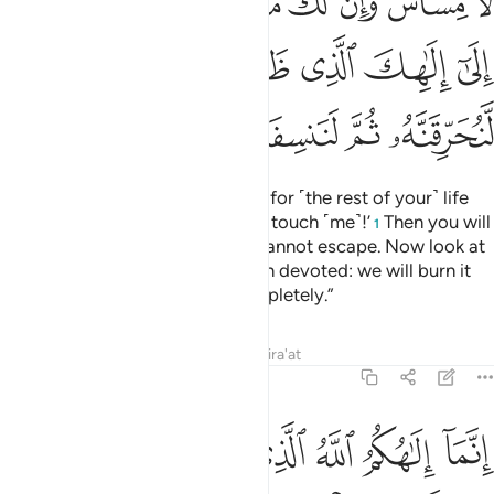
ﲷ
ﲸﲹ
ﲺ
ﲻ
ﲼ
ﲽ
ﲾﲿ
ﳀ
ﳁ
ﳂ
ﳃ
ﳄ
ﳅ
ﳆﳇ
ﳈ
ﳉ
ﳊ
ﳋ
ﳌ
ﳍ
ﳎ
Moses said, “Go away then! And for ˹the rest of your˺ life
you will surely be crying, ‘Do not touch ˹me˺!’
Then you will
1
certainly have a fate
that you cannot escape. Now look at
2
your god to which you have been devoted: we will burn it
up, then scatter it in the sea completely.”
Tafsirs
Lessons
Reflections
Qira'at
20:98
ﳏ
ﳐ
ﳑ
ﳒ
ﳓ
ﳔ
ﳕ
نما الاهكم الله الذي لا الاه الا هو وسع كل شيء علما ٩٨
ﳖﳗ
ﳘ
ِنَّمَآ إِلَـٰهُكُمُ ٱللَّهُ ٱلَّذِى لَآ إِلَـٰهَ إِلَّا هُوَ ۚ وَسِعَ كُلَّ شَىْءٍ عِلْمًۭا ٩٨