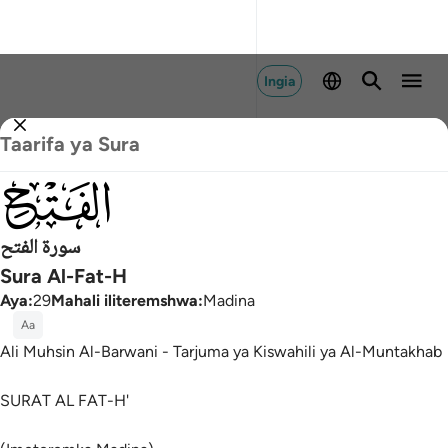
Ingia
Taarifa ya Sura
048
سورة الفتح
Sura Al-Fat-H
Aya
:
29
Mahali iliteremshwa
:
Madina
Aa
Ali Muhsin Al-Barwani - Tarjuma ya Kiswahili ya Al-Muntakhab
SURAT AL FAT-H'