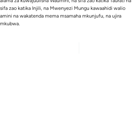
alama za kuwajuulisha Waumini, na sifa zao katika Taurati na
sifa zao katika Injili, na Mwenyezi Mungu kawaahidi walio
amini na wakatenda mema msamaha mkunjufu, na ujira
mkubwa.