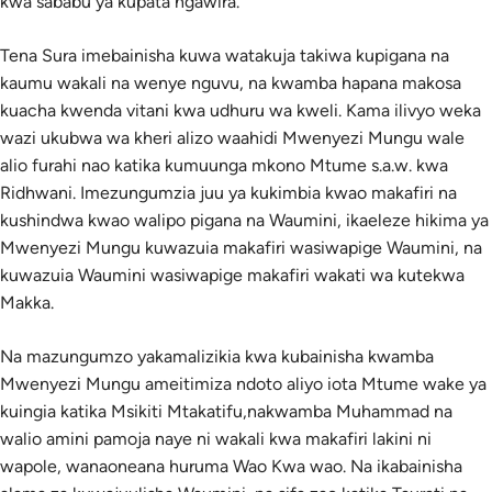
kwa sababu ya kupata ngawira.
Tena Sura imebainisha kuwa watakuja takiwa kupigana na
kaumu wakali na wenye nguvu, na kwamba hapana makosa
kuacha kwenda vitani kwa udhuru wa kweli. Kama ilivyo weka
wazi ukubwa wa kheri alizo waahidi Mwenyezi Mungu wale
alio furahi nao katika kumuunga mkono Mtume s.a.w. kwa
Ridhwani. Imezungumzia juu ya kukimbia kwao makafiri na
kushindwa kwao walipo pigana na Waumini, ikaeleze hikima ya
Mwenyezi Mungu kuwazuia makafiri wasiwapige Waumini, na
kuwazuia Waumini wasiwapige makafiri wakati wa kutekwa
Makka.
Na mazungumzo yakamalizikia kwa kubainisha kwamba
Mwenyezi Mungu ameitimiza ndoto aliyo iota Mtume wake ya
kuingia katika Msikiti Mtakatifu,nakwamba Muhammad na
walio amini pamoja naye ni wakali kwa makafiri lakini ni
wapole, wanaoneana huruma Wao Kwa wao. Na ikabainisha