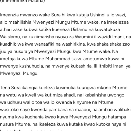
(Imeteremka Madina)
Imeanzia mwanzo wake Sura hi kwa kutaja Ushindi ulio wazi,
alio msahilishia Mwenyezi Mungu Mtume wake, na imeelezea
athari zake kubwa katika kueneza Uislamu na kuwatukuza
Waislamu, na kuziimarisha nyoyo za Waumini iliwazidi Imani, na
kuadhibiwa kwa wanaafiki na washirikina, kwa shaka shaka zao
juu ya nusura ya Mwenyezi Mungu kwa Mtume wake. Na
imetaja kuwa Mtume Muhammad s.a.w. ametumwa kuwa ni
mwenye kushuhudia, na mwenye kubashiria, ili ithibiti Imani ya
Mwenyezi Mungu.
Tena Sura ikaingia kueleza kusimulia kuungwa mkono Mtume
na watu wa kweli wa kutimiza ahadi, na ikabainisha uwongo
wa udhuru walio toa walio kwenda kinyume na Mtume
wasitoke naye kwenda pambana na maadui, na ambao walibaki
nyuma kwa kudhania kwao kuwa Mwenyezi Mungu hatampa
nusura Mtume, na ikaeleza kuwa kutaka kwao kutoka naye ni